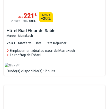
221
€
jusqu’à
dès
-20
%
2 nuits - prix/
pers.
.
Hôtel Riad Fleur de Sable
Maroc - Marrakech
Vols + Transferts + Hôtel + Petit Déjeuner
Emplacement idéal au cœur de Marrakech
Le rooftop de l'hôtel
48 avis**
Durée(s) disponible(s) :
2 nuits