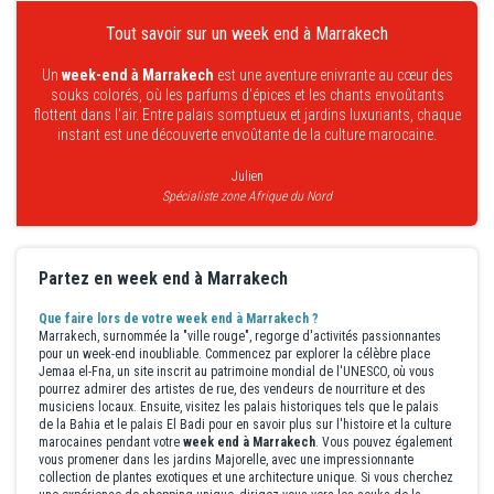
Tout savoir sur un week end à Marrakech
Un
week-end à Marrakech
est une aventure enivrante au cœur des
souks colorés, où les parfums d'épices et les chants envoûtants
flottent dans l'air. Entre palais somptueux et jardins luxuriants, chaque
instant est une découverte envoûtante de la culture marocaine.
Julien
Spécialiste zone Afrique du Nord
Partez en week end à Marrakech
Que faire lors de votre week end à Marrakech ?
Marrakech, surnommée la "ville rouge", regorge d'activités passionnantes
pour un week-end inoubliable. Commencez par explorer la célèbre place
Jemaa el-Fna, un site inscrit au patrimoine mondial de l'UNESCO, où vous
pourrez admirer des artistes de rue, des vendeurs de nourriture et des
musiciens locaux. Ensuite, visitez les palais historiques tels que le palais
de la Bahia et le palais El Badi pour en savoir plus sur l'histoire et la culture
marocaines pendant votre
week end à Marrakech
. Vous pouvez également
vous promener dans les jardins Majorelle, avec une impressionnante
collection de plantes exotiques et une architecture unique. Si vous cherchez