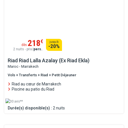
218
€
jusqu’à
dès
-20
%
2 nuits - prix/
pers.
.
Riad Riad Lalla Azalay (Ex Riad Ekla)
Maroc - Marrakech
Vols + Transferts + Riad + Petit Déjeuner
Riad au cœur de Marrakech
Piscine au patio du Riad
30 avis**
Durée(s) disponible(s) :
2 nuits