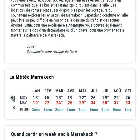
vous êtes aventureux, vous pouvez également essayer les transports en
commun tels que les bus et les trams qui circulent dans la ville. Les
locations de voiture sont aussi disponibles pour les voyageurs qui
souhaitent explorer les environs de Marrakech. Cependant, conduire en ville
peut être un peu difficile en raison de la densité du trafic et des routes
étroites. Enfin, pour une expérience authentique, vous pouvez également
monter sur le dos d'un dromadaire ou d'un cheval pour une promenade à
travers la palmeraie de Marrakech.
Julien
Spécialiste zone Afrique du Nord
La Météo Marrakech
JAN
FÉV
MAR
AVR
MAI
JUI
JUI
AOÛ
SEP
O
13°
15°
18°
19°
22°
26°
29°
29°
26°
2
MOY
19°
22°
24°
25°
29°
34°
38°
37°
33°
2
MAX
2mm
1mm
2mm
2mm
1mm
0mm
0mm
0mm
1mm
2
PLUIE
Quand partir en week end à Marrakech ?