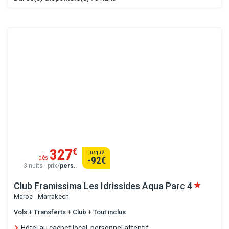
327
€
jusqu’à
dès
-92
€
3 nuits - prix/
pers.
.
Club Framissima Les Idrissides Aqua Parc
4
Maroc - Marrakech
Vols + Transferts + Club + Tout inclus
Hôtel au cachet local, personnel attentif