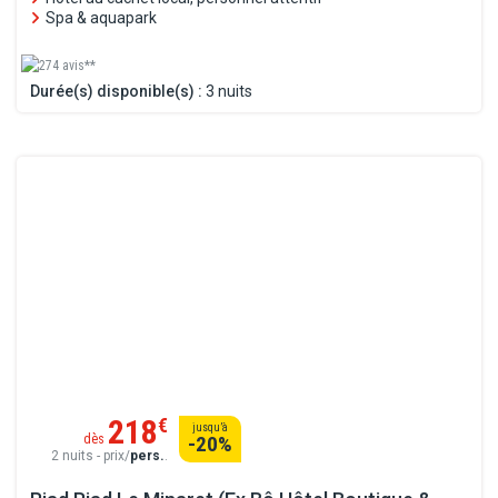
Spa & aquapark
274 avis**
Durée(s) disponible(s) :
3 nuits
218
€
jusqu’à
dès
-20
%
2 nuits - prix/
pers.
.