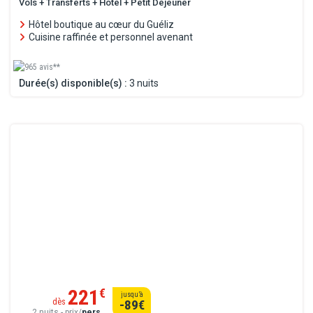
Vols + Transferts + Hôtel + Petit Déjeuner
Hôtel boutique au cœur du Guéliz
Cuisine raffinée et personnel avenant
965 avis**
Durée(s) disponible(s) :
3 nuits
221
€
jusqu’à
dès
-89
€
2 nuits - prix/
pers.
.