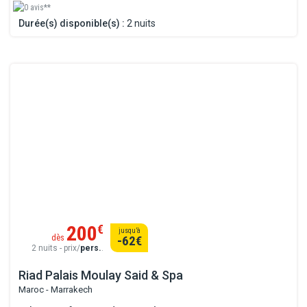
0 avis**
Durée(s) disponible(s) :
2 nuits
200
€
jusqu’à
dès
-62
€
2 nuits - prix/
pers.
.
Riad Palais Moulay Said & Spa
Maroc - Marrakech