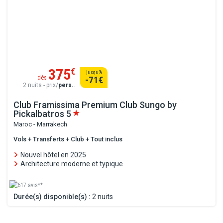
375
€
jusqu’à
dès
-71
€
2 nuits - prix/
pers.
.
Club Framissima Premium Club Sungo by
Pickalbatros
5
Maroc - Marrakech
Vols + Transferts + Club + Tout inclus
Nouvel hôtel en 2025
Architecture moderne et typique
617 avis**
Durée(s) disponible(s) :
2 nuits