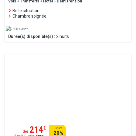
Vols + Transferts + Hôtel + Demi Pension
Belle situation
Chambre soignée
2608 avis**
Durée(s) disponible(s) :
2 nuits
214
€
jusqu’à
dès
-20
%
2 nuits - prix/
pers.
.