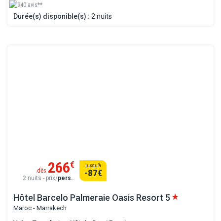
940 avis**
Durée(s) disponible(s) :
2 nuits
266
€
jusqu’à
dès
-87
€
2 nuits - prix/
pers.
.
Hôtel Barcelo Palmeraie Oasis Resort
5
Maroc - Marrakech