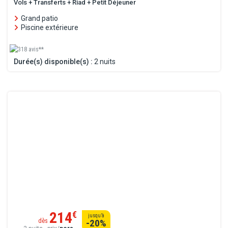
Vols + Transferts + Riad + Petit Déjeuner
Grand patio
Piscine extérieure
318 avis**
Durée(s) disponible(s) :
2 nuits
214
€
jusqu’à
dès
-20
%