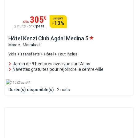
305
€
jusqu’à
dès
-13
%
2 nuits - prix/
pers.
.
Hôtel Kenzi Club Agdal Medina
5
Maroc - Marrakech
Vols + Transferts + Hôtel + Tout inclus
Jardin de 9 hectares avec vue sur l'Atlas
Navettes gratuites pour rejoindre le centre-ville
11082 avis**
Durée(s) disponible(s) :
2 nuits