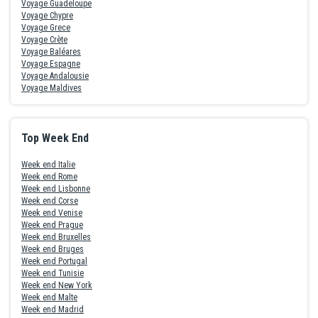
Voyage Guadeloupe
Voyage Chypre
Voyage Grece
Voyage Crète
Voyage Baléares
Voyage Espagne
Voyage Andalousie
Voyage Maldives
Top Week End
Week end Italie
Week end Rome
Week end Lisbonne
Week end Corse
Week end Venise
Week end Prague
Week end Bruxelles
Week end Bruges
Week end Portugal
Week end Tunisie
Week end New York
Week end Malte
Week end Madrid