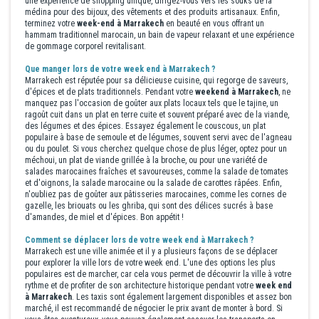
une expérience de shopping unique, dirigez-vous vers les souks de la
médina pour des bijoux, des vêtements et des produits artisanaux. Enfin,
terminez votre
week-end à Marrakech
en beauté en vous offrant un
hammam traditionnel marocain, un bain de vapeur relaxant et une expérience
de gommage corporel revitalisant.
Que manger lors de votre week end à Marrakech ?
Marrakech est réputée pour sa délicieuse cuisine, qui regorge de saveurs,
d'épices et de plats traditionnels. Pendant votre
weekend à Marrakech
, ne
manquez pas l'occasion de goûter aux plats locaux tels que le tajine, un
ragoût cuit dans un plat en terre cuite et souvent préparé avec de la viande,
des légumes et des épices. Essayez également le couscous, un plat
populaire à base de semoule et de légumes, souvent servi avec de l'agneau
ou du poulet. Si vous cherchez quelque chose de plus léger, optez pour un
méchoui, un plat de viande grillée à la broche, ou pour une variété de
salades marocaines fraîches et savoureuses, comme la salade de tomates
et d'oignons, la salade marocaine ou la salade de carottes râpées. Enfin,
n'oubliez pas de goûter aux pâtisseries marocaines, comme les cornes de
gazelle, les briouats ou les ghriba, qui sont des délices sucrés à base
d'amandes, de miel et d'épices. Bon appétit !
Comment se déplacer lors de votre week end à Marrakech ?
Marrakech est une ville animée et il y a plusieurs façons de se déplacer
pour explorer la ville lors de votre week end. L'une des options les plus
populaires est de marcher, car cela vous permet de découvrir la ville à votre
rythme et de profiter de son architecture historique pendant votre
week end
à Marrakech
. Les taxis sont également largement disponibles et assez bon
marché, il est recommandé de négocier le prix avant de monter à bord. Si