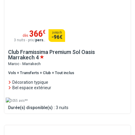
366
€
jusqu’à
dès
-96
€
3 nuits - prix/
pers.
.
Club Framissima Premium Sol Oasis
Marrakech
4
Maroc - Marrakech
Vols + Transferts + Club + Tout inclus
Décoration typique
Bel espace extérieur
5055 avis**
Durée(s) disponible(s) :
3 nuits