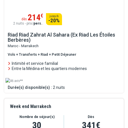
214
€
jusqu’à
dès
-20
%
2 nuits - prix/
pers.
.
Riad Riad Zahrat Al Sahara (Ex Riad Les Étoiles
Berbères)
Maroc - Marrakech
Vols + Transferts + Riad + Petit Déjeuner
Intimité et service familial
Entre la Médina et les quartiers modernes
46 avis**
Durée(s) disponible(s) :
2 nuits
Week end Marrakech
Nombre de séjour(s)
Dès
30
341€