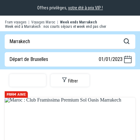
Offres privilèges,
votre été à prix VIP !
Fram voyages
|
Voyages Maroc
|
Week ends Marrakech
Week end à Marrakech : nos courts séjours et week end pas cher
Marrakech
Départ de Bruxelles
01/01/2023
Filtrer
AIME