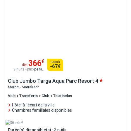
366
€
jusqu’à
dès
-67
€
3 nuits - prix/
pers.
.
Club Jumbo Targa Aqua Parc Resort
4
Maroc - Marrakech
Vols + Transferts + Club + Tout inclus
Hôtel à l'écart de la ville
Chambres familiales disponibles
50 avis**
Durée(s) disponible(s) :
3 nuits