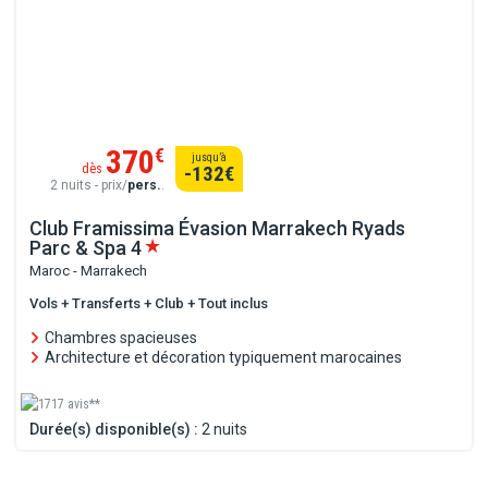
370
€
jusqu’à
dès
-132
€
2 nuits - prix/
pers.
.
Club Framissima Évasion Marrakech Ryads
Parc & Spa
4
Maroc - Marrakech
Vols + Transferts + Club + Tout inclus
Chambres spacieuses
Architecture et décoration typiquement marocaines
1717 avis**
Durée(s) disponible(s) :
2 nuits