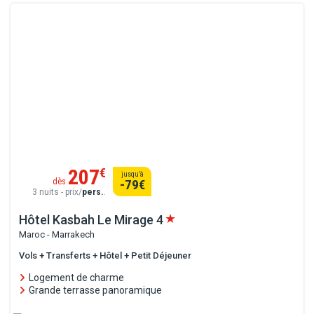
207
€
jusqu’à
dès
-79
€
3 nuits - prix/
pers.
.
Hôtel Kasbah Le Mirage
4
Maroc - Marrakech
Vols + Transferts + Hôtel + Petit Déjeuner
Logement de charme
Grande terrasse panoramique