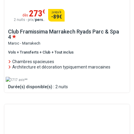
273
€
jusqu’à
dès
-89
€
2 nuits - prix/
pers.
.
Club Framissima Marrakech Ryads Parc & Spa
4
Maroc - Marrakech
Vols + Transferts + Club + Tout inclus
Chambres spacieuses
Architecture et décoration typiquement marocaines
1717 avis**
Durée(s) disponible(s) :
2 nuits