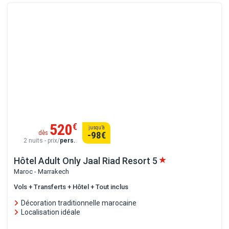
520
€
jusqu’à
dès
-98
€
2 nuits - prix/
pers.
.
Hôtel Adult Only Jaal Riad Resort
5
Maroc - Marrakech
Vols + Transferts + Hôtel + Tout inclus
Décoration traditionnelle marocaine
Localisation idéale