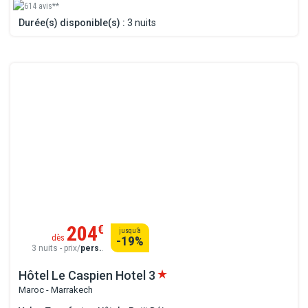
614 avis**
Durée(s) disponible(s) :
3 nuits
204
€
jusqu’à
dès
-19
%
3 nuits - prix/
pers.
.
Hôtel Le Caspien Hotel
3
Maroc - Marrakech