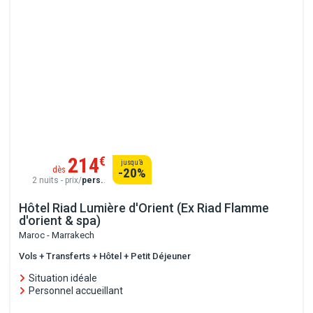
214
€
jusqu’à
dès
-20
%
2 nuits - prix/
pers.
.
Hôtel Riad Lumière d'Orient (Ex Riad Flamme
d'orient & spa)
Maroc - Marrakech
Vols + Transferts + Hôtel + Petit Déjeuner
Situation idéale
Personnel accueillant