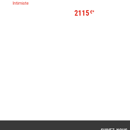
Intimiste
2115
€