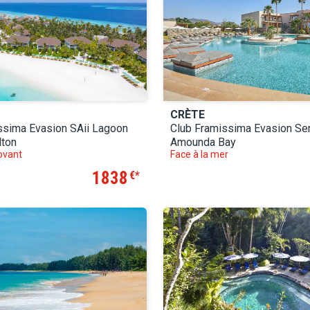
CRÈTE
ssima Evasion SAii Lagoon
Club Framissima Evasion Se
lton
Amounda Bay
ovant
Face à la mer
1838
€