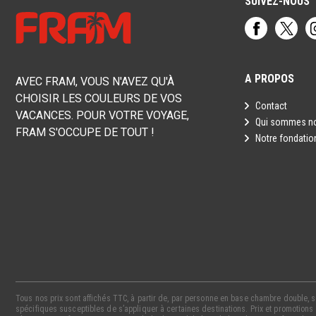
SUIVEZ-NOUS
A PROPOS
AVEC FRAM, VOUS N'AVEZ QU'À
CHOISIR LES COULEURS DE VOS
Contact
VACANCES. POUR VOTRE VOYAGE,
Qui sommes n
FRAM S'OCCUPE DE TOUT !
Notre fondatio
Tous nos prix sont affichés TTC, à partir de, par personne en base chambre double, se
spécifiques susceptibles de s’appliquer à certaines destinations. Prix et promotions