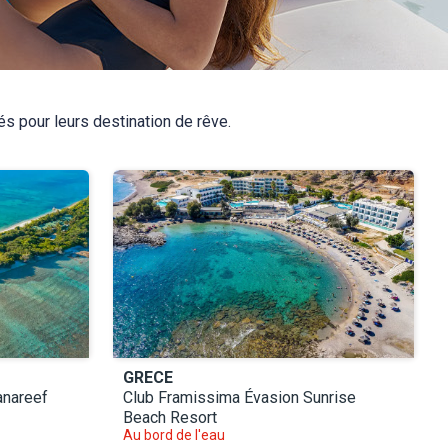
 pour leurs destination de rêve.
GRECE
anareef
Club Framissima Évasion Sunrise
Beach Resort
Au bord de l'eau