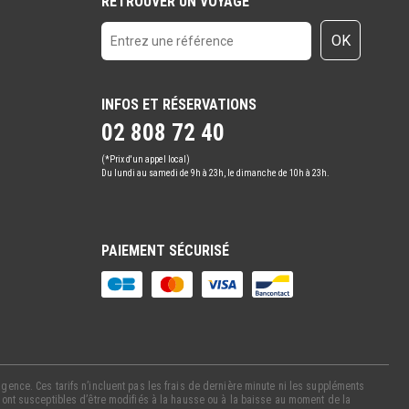
RETROUVER UN VOYAGE
OK
INFOS ET RÉSERVATIONS
02 808 72 40
(*Prix d'un appel local)
Du lundi au samedi de 9h à 23h, le dimanche de 10h à 23h.
PAIEMENT SÉCURISÉ
gence. Ces tarifs n’incluent pas les frais de dernière minute ni les suppléments
 sont susceptibles d’être modifiés à la hausse ou à la baisse au moment de la