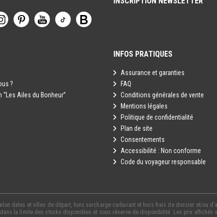
INSCRIPTION NEWSLETTER
INFOS PRATIQUES
Assurance et garanties
ous ?
FAQ
n “Les Ailes du Bonheur”
Conditions générales de vente
Mentions légales
Politique de confidentialité
Plan de site
Consentements
Accessibilité : Non conforme
Code du voyageur responsable
lon dates et villes de départ, hors surcharge carburant et hors frais de dossier et/ou d'a
 dans la limite des stocks disponibles et sous réserve de disponibilité. Les prix affichés