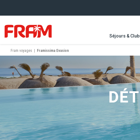
Séjours & Club
Fram voyages
|
Framissima Evasion