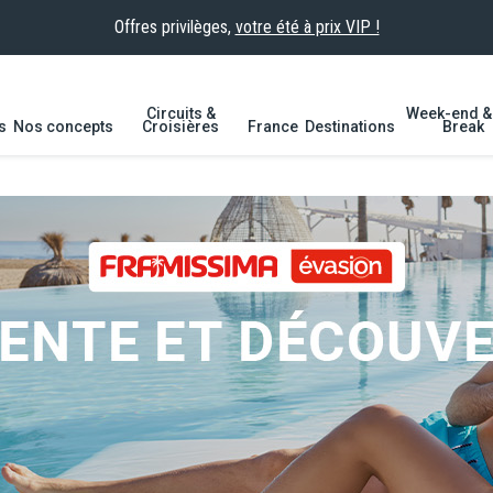
Offres privilèges,
votre été à prix VIP !
Circuits &
Week-end & 
s
Nos concepts
Croisières
France
Destinations
Break