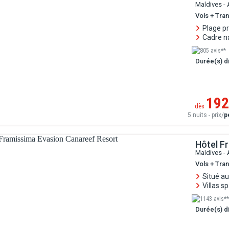
Maldives - 
Vols + Tran
Plage pr
Cadre n
805 avis**
Durée(s) di
192
dès
5 nuits - prix/
p
Hôtel F
Maldives - 
Vols + Tran
Situé a
Villas s
1143 avis**
Durée(s) di