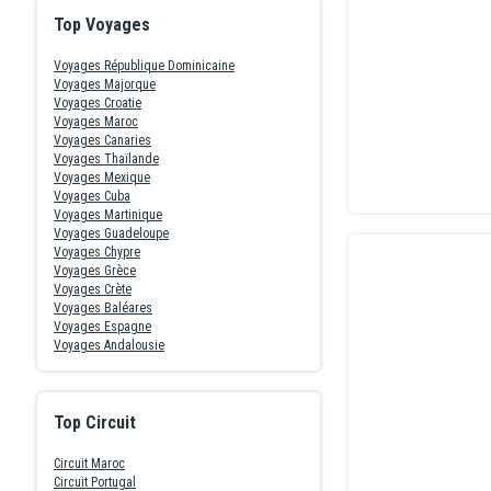
Top Voyages
Voyages République Dominicaine
Voyages Majorque
Voyages Croatie
Voyages Maroc
Voyages Canaries
Voyages Thaïlande
Voyages Mexique
Voyages Cuba
Voyages Martinique
Voyages Guadeloupe
Voyages Chypre
Voyages Grèce
Voyages Crète
Voyages Baléares
Voyages Espagne
Voyages Andalousie
Top Circuit
Circuit Maroc
Circuit Portugal