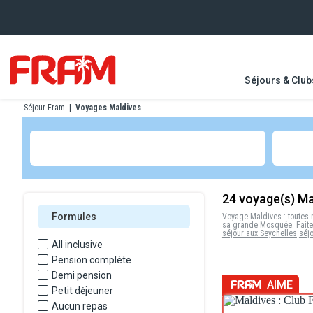
Séjours & Club
Séjour Fram
|
Voyages Maldives
24
voyage(s) Ma
Formules
Voyage Maldives : toutes
sa grande Mosquée. Faites
séjour aux Seychelles
séjo
All inclusive
Pension complète
Demi pension
AIME
Petit dėjeuner
Aucun repas