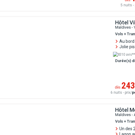
5 nuits - 
Hôtel V
Maldives -
Vols + Tra
Au bord 
Jolie pi
8310 avis**
Durée(s) di
243
dès
6 nuits - prix/
p
Hôtel M
Maldives -
Vols + Tra
Un des 2
Lagon au