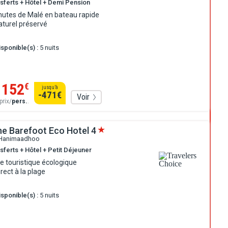
nsferts + Hôtel + Demi Pension
nutes de Malé en bateau rapide
aturel préservé
sponible(s) :
5 nuits
1152
€
jusqu’à
-471
€
Voir
prix/
pers.
.
he Barefoot Eco Hotel
4
 Hanimaadhoo
sferts + Hôtel + Petit Déjeuner
e touristique écologique
rect à la plage
sponible(s) :
5 nuits