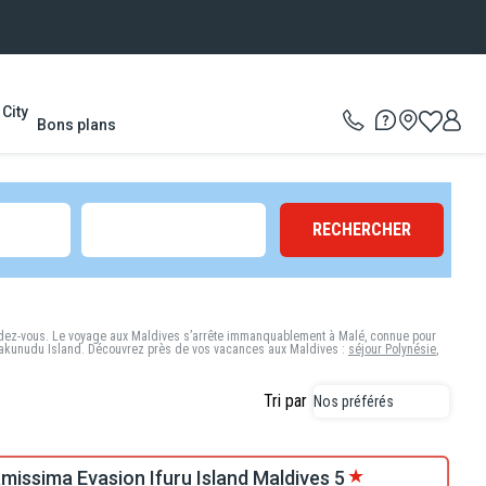
City
Bons plans
RECHERCHER
ndez-vous. Le
voyage aux Maldives
s’arrête immanquablement à Malé, connue pour
 Makunudu Island. Découvrez près de vos
vacances aux Maldives
:
séjour Polynésie
,
Tri par
Nos préférés
amissima Evasion Ifuru Island Maldives
5