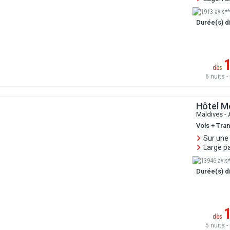
1913 avis**
Durée(s) di
dès
6 nuits - 
Hôtel M
Maldives -
Vols + Tra
Sur une 
Large pa
13946 avis
Durée(s) di
dès
5 nuits - 