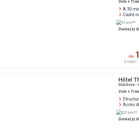
Vols + Tra
A 30 mi
Cadre n
54 avis**
Durée(s) di
dès
5 nuits - 
Hôtel T
Maldives -
Vols + Tran
Structur
Accès di
823 avis**
Durée(s) di