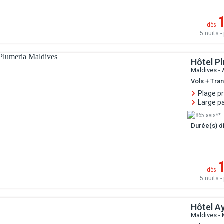
dès
5 nuits - 
Hôtel P
Maldives - 
Vols + Tran
Plage pr
Large pa
865 avis**
Durée(s) di
dès
5 nuits - 
Hôtel A
Maldives - 