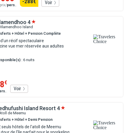
-288
€
Voir
prix/
pers.
.
ilamendhoo
4
 Vilamendhoo Island
nsferts + Hôtel + Pension Complète
d'un récif spectaculaire
scine vue mer réservée aux adultes
sponible(s) :
6 nuits
8
€
Voir
ers.
.
edhufushi Island Resort
4
 Atoll de Meemu
nsferts + Hôtel + Demi Pension
 seuls hôtels de l'atoll de Meemu
tour de l'île parfait pour le snorkeling