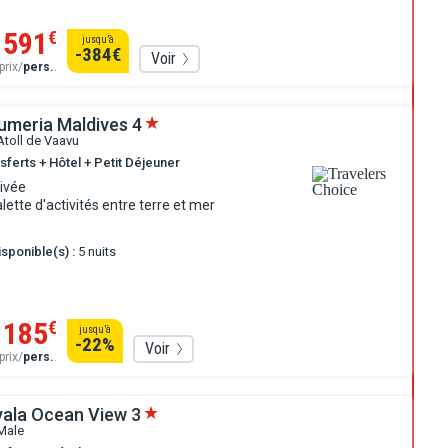
1591
€
jusqu’à
-384
€
Voir
prix/
pers.
.
lumeria Maldives
4
Atoll de Vaavu
sferts + Hôtel + Petit Déjeuner
ivée
lette d'activités entre terre et mer
sponible(s) :
5 nuits
1185
€
jusqu’à
-22
%
Voir
prix/
pers.
.
yala Ocean View
3
Male