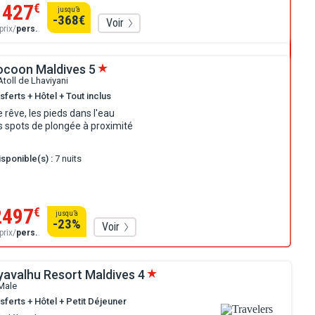
1427
€
jusqu’à
-368
€
Voir
prix/
pers.
.
ocoon Maldives
5
Atoll de Lhaviyani
sferts + Hôtel + Tout inclus
 rêve, les pieds dans l'eau
s spots de plongée à proximité
sponible(s) :
7 nuits
2497
€
jusqu’à
-23
%
Voir
prix/
pers.
.
iyavalhu Resort Maldives
4
Male
sferts + Hôtel + Petit Déjeuner