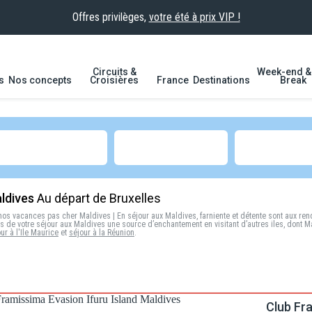
Offres privilèges,
votre été à prix VIP !
Circuits &
Week-end & 
s
Nos concepts
Croisières
France
Destinations
Break
ldives
Au départ de Bruxelles
 nos vacances pas cher Maldives
| En
séjour aux Maldives
, farniente et détente sont aux re
 de votre séjour aux Maldives une source d’enchantement en visitant d’autres iles, dont
ur à l'Ile Maurice
et
séjour à la Réunion
.
Club Fr