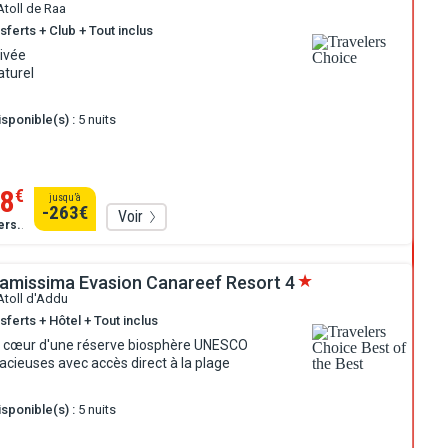
Atoll de Raa
sferts + Club + Tout inclus
ivée
aturel
sponible(s) :
5 nuits
8
€
jusqu’à
-263
€
Voir
ers.
.
ramissima Evasion Canareef Resort
4
Atoll d'Addu
sferts + Hôtel + Tout inclus
u cœur d'une réserve biosphère UNESCO
pacieuses avec accès direct à la plage
sponible(s) :
5 nuits