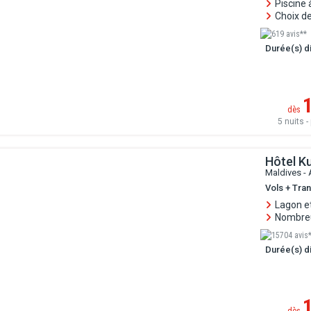
Piscine
Choix de
619 avis**
Durée(s) di
dès
5 nuits - 
Hôtel K
Maldives - 
Vols + Tra
Lagon et
Nombreu
15704 avis
Durée(s) di
dès