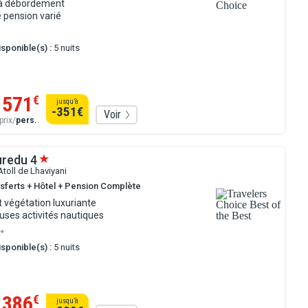
 à débordement
 pension varié
sponible(s) :
5 nuits
1571
€
jusqu’à
-351
€
Voir
prix/
pers.
.
uredu
4
Atoll de Lhaviyani
nsferts + Hôtel + Pension Complète
 végétation luxuriante
ses activités nautiques
**
sponible(s) :
5 nuits
1386
€
jusqu’à