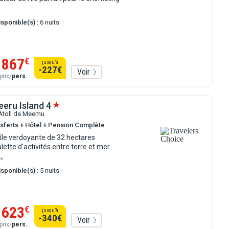
sponible(s) :
6 nuits
1867
€
jusqu’à
-227
€
Voir
prix/
pers.
.
eeru Island
4
 Atoll de Meemu
nsferts + Hôtel + Pension Complète
île verdoyante de 32 hectares
lette d'activités entre terre et mer
**
sponible(s) :
5 nuits
1623
€
jusqu’à
-340
€
Voir
prix/
pers.
.