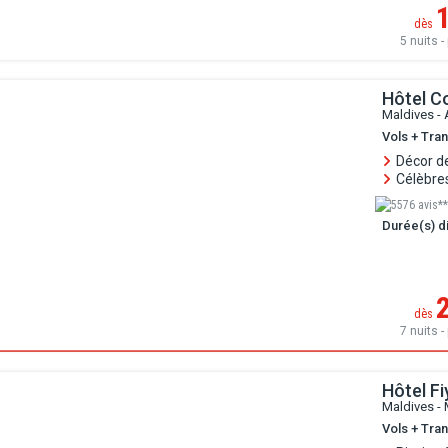
dès
5 nuits - 
Hôtel C
Maldives - 
Vols + Tran
Décor de
Célèbre
5576 avis**
Durée(s) di
dès
7 nuits - 
Hôtel F
Maldives - 
Vols + Tran