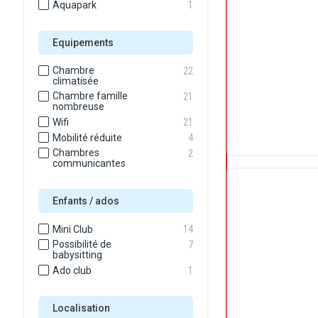
Aquapark
1
Equipements
Chambre
22
climatisée
Chambre famille
21
nombreuse
Wifi
21
Mobilité réduite
4
Chambres
2
communicantes
Enfants / ados
Mini Club
14
Possibilité de
7
babysitting
Ado club
1
Localisation