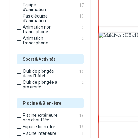
Equipe
17
d’animation
Pas d'équipe
10
d'animation
Animation non
5
francophone
Animation
2
francophone
Sport & Activités
Club de plongée
16
dans l'hôtel
Club de plongée a
2
proximité
Piscine & Bien-être
Piscine extérieure
18
non chauffée
Espace bien être
16
Piscine intérieure
1