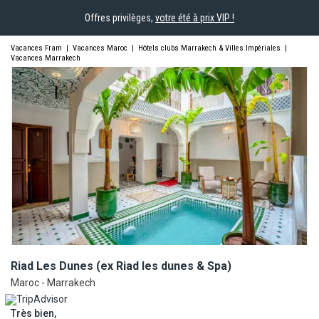
Offres privilèges,
votre été à prix VIP !
Vacances Fram
|
Vacances Maroc
|
Hôtels clubs Marrakech & Villes Impériales
|
Vacances Marrakech
Riad Les Dunes (ex Riad les dunes &
Spa)
Maroc - Marrakech
Très bien,