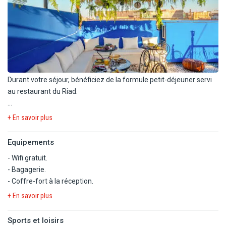
- Wi-Fi.
Capacité maximum : 2 adultes.
Durant votre séjour, bénéficiez de la formule petit-déjeuner servi
au restaurant du Riad.
Il dispose d'un restaurant avec une terrasse extérieure : cuisine
+ En savoir plus
locale.
Petit-déjeuner continental servi à table, de 8h à 10h.
Equipements
Chaque jour l'hôtel propose un petit déjeuner continental.
- Wifi gratuit.
- Bagagerie.
En supplément :
- Coffre-fort à la réception.
- Formule demi-pension (hors boissons). Petit déjeuner et dîner, à
la carte.
+ En savoir plus
A noter : Le riad ne sert pas d'alcool.
Sports et loisirs