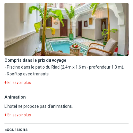
Compris dans le prix du voyage
- Piscine dans le patio du Riad (2,4m x 1,6 m - profondeur 1,3 m).
- Rooftop avec transats.
+ En savoir plus
En option payante
- Massages et hammam.
Animation
L'hôtel ne propose pas d'animations.
+ En savoir plus
Excursions