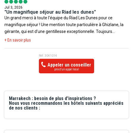
Jul 3, 2026
"Un magnifique séjour au Riad les dunes"
Un grand merci à toute l'équipe du Riad Les Dunes pour ce
magnifique séjour ! Une mention toute particulière à Ghizlane, la
gérante, qui est d'une gentillesse exceptionnelle. Toujours
souriante, disponible et à l'écoute, elle fait tout pour que les clients
+ En savoir plus
passent un excellent séjour. Merci également à tout le personnel
pour leur accueil chaleureux, leur bienveillance et leur
Réf. 3041014
professionnalisme. On se sent rapidement comme chez soi.
Appeler un conseiller
prix d’un appel local
Marrakech : besoin de plus d'inspirations ?
Nous vous recommandons les hôtels suivants appréciés
de nos clients :