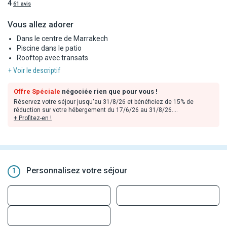
4
61 avis
Vous allez adorer
Dans le centre de Marrakech
Piscine dans le patio
Rooftop avec transats
+ Voir le descriptif
Offre Spéciale
négociée rien que pour vous !
Réservez votre séjour jusqu'au 31/8/26 et bénéficiez de 15% de
réduction sur votre hébergement du 17/6/26 au 31/8/26.
+ Profitez-en !
Remises déjà incluses dans les tarifs en ligne, valables dans la limite
des stocks disponibles et non cumulables avec toute autre offre ou
avantages. Offres applicables sur les prestations hôtelières
uniquement.
Personnalisez votre séjour
1