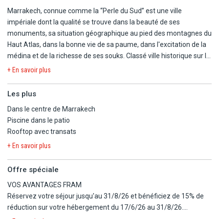
Marrakech, connue comme la “Perle du Sud” est une ville
impériale dont la qualité se trouve dans la beauté de ses
monuments, sa situation géographique au pied des montagnes du
Haut Atlas, dans la bonne vie de sa paume, dans l'excitation de la
médina et de la richesse de ses souks. Classé ville historique sur la
liste du patrimoine mondial, Marrakech possède de nombreux
+ En savoir plus
monuments, places et jardins, eux-mêmes reconnu et protégé au
niveau international. Marrakech a toujours fasciné ses visiteurs
Les plus
par son climat, son environnement, son histoire et la gentillesse de
Dans le centre de Marrakech
ses habitants. L'atmosphère dans sa «vieille ville» dans ses
Piscine dans le patio
«souks» et ses monuments religieux ne peut laisser personne
Rooftop avec transats
indifférent.
+ En savoir plus
Réservez votre séjour Riad Les Dunes !
Offre spéciale
Situé à Marrakech, en pleins cœur de la médina, le Riad est
VOS AVANTAGES FRAM
idéalement situé, à côté des monuments incontournables de
Réservez votre séjour jusqu'au 31/8/26 et bénéficiez de 15% de
Marrakech, des restaurants typiques, des jardins...
réduction sur votre hébergement du 17/6/26 au 31/8/26.
Le Riad Les Dunes mélange une décoration traditionnelle et