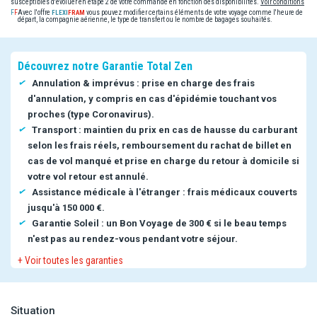
susceptibles d'évoluer en étape 2 de votre commande en fonction des disponibilités.
Voir conditions
Avec l'offre
vous pouvez modifier certains éléments de votre voyage comme l'heure de
départ, la compagnie aérienne, le type de transfert ou le nombre de bagages souhaités.
Découvrez notre Garantie Total Zen
Annulation & imprévus : prise en charge des frais
d'annulation, y compris en cas d'épidémie touchant vos
proches (type Coronavirus).
Transport : maintien du prix en cas de hausse du carburant
selon les frais réels, remboursement du rachat de billet en
cas de vol manqué et prise en charge du retour à domicile si
votre vol retour est annulé.
Assistance médicale à l'étranger : frais médicaux couverts
jusqu'à 150 000 €.
Garantie Soleil : un Bon Voyage de 300 € si le beau temps
n'est pas au rendez-vous pendant votre séjour.
+ Voir toutes les garanties
Situation