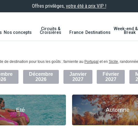
Offres privilèges,
votre été à prix VIP !
Circuits &
Week-end & 
s
Nos concepts
Croisières
France
Destinations
Break
s
et
offres spéciales !
e de destination pour tous les goûts : farniente au
Portugal
et en
Sicile
, randonnée
embre
Décembre
Janvier
Février
026
2026
2027
2027
Eté
Automne