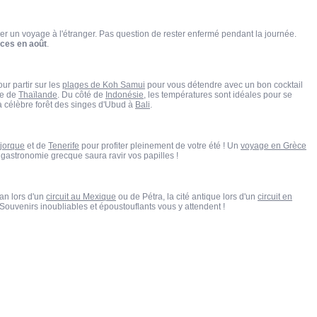
rder un voyage à l'étranger. Pas question de rester enfermé pendant la journée.
ces en août
.
ur partir sur les
plages de Koh Samui
pour vous détendre avec un bon cocktail
le de
Thaïlande
. Du côté de
Indonésie
, les températures sont idéales pour se
 la célèbre forêt des singes d'Ubud à
Bali
.
jorque
et de
Tenerife
pour profiter pleinement de votre été ! Un
voyage en Grèce
gastronomie grecque saura ravir vos papilles !
an lors d'un
circuit au Mexique
ou de Pétra, la cité antique lors d'un
circuit en
Souvenirs inoubliables et époustouflants vous y attendent !