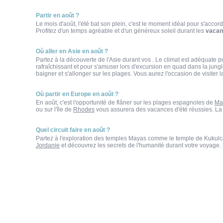
Partir en août ?
Le mois d'août, l'été bat son plein, c'est le moment idéal pour s'acco
Profitez d'un temps agréable et d'un généreux soleil durant les
vacan
Où aller en Asie en août ?
Partez à la découverte de l'Asie durant vos
. Le climat est adéquate po
rafraîchissant et pour s'amuser lors d'excursion en quad dans la jung
baigner et s'allonger sur les plages. Vous aurez l'occasion de visiter
Où partir en Europe en août ?
En août, c'est l'opportunité de flâner sur les plages espagnoles de
Ma
ou sur l'île de
Rhodes
vous assurera des vacances d'été réussies. La 
Quel circuit faire en août ?
Partez à l'exploration des temples Mayas comme le temple de Kukulc
Jordanie
et découvrez les secrets de l'humanité durant votre voyage. 