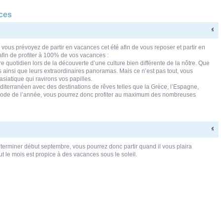
nces
us prévoyez de partir en vacances cet été afin de vous reposer et partir en
 afin de profiter à 100% de vos vacances :
 quotidien lors de la découverte d’une culture bien différente de la nôtre. Que
es ainsi que leurs extraordinaires panoramas. Mais ce n’est pas tout, vous
siatique qui ravirons vos papilles.
diterranéen avec des destinations de rêves telles que la Grèce, l’Espagne,
 période de l’année, vous pourrez donc profiter au maximum des nombreuses
erminer début septembre, vous pourrez donc partir quand il vous plaira
ut le mois est propice à des vacances sous le soleil.