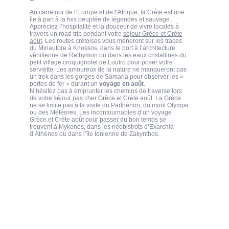
Au carrefour de l’Europe et de l’Afrique, la Crète est une
île à part à la fois peuplée de légendes et sauvage.
Appréciez l’hospitalité et la douceur de vivre locales à
travers un road trip pendant votre
séjour Grèce et Crète
août
. Les routes crétoises vous mèneront sur les traces
du Minautore à Knossos, dans le port à l’architecture
vénitienne de Rethymon ou dans les eaux cristallines du
petit village croquignolet de Loutro pour poser votre
serviette. Les amoureux de la nature ne manqueront pas
un trek dans les gorges de Samaria pour observer les «
portes de fer » durant un
voyage en août
.
N’hésitez pas à emprunter les chemins de traverse lors
de votre séjour pas cher Grèce et Crète août. La Grèce
ne se limite pas à la visite du Parthénon, du mont Olympe
ou des Météores. Les incontournables d’un voyage
Grèce et Crète août pour passer du bon temps se
trouvent à Mykonos, dans les néobistrots d’Exarchia
d’Athènes ou dans l’île Ionienne de Zakynthos.