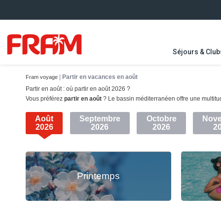
Séjours & Club
|
Partir en vacances en août
Fram voyage
Inscrivez-vous
et
recevez
nos
nouveauté
Partir en août : où partir en août 2026 ?
Vous préférez
partir en août
? Le bassin méditerranéen offre une multitud
Août
Septembre
Octobre
Nov
2026
2026
2026
2
Printemps