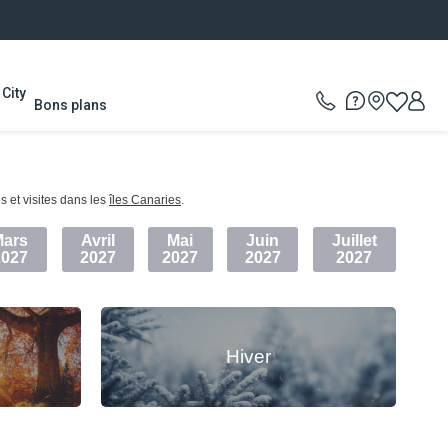
City
Bons plans
Envoyer
s et visites dans les
îles Canaries
.
Mars
Avril
Mai
Juin
Juillet
2027
2027
2027
2027
2027
Hiver