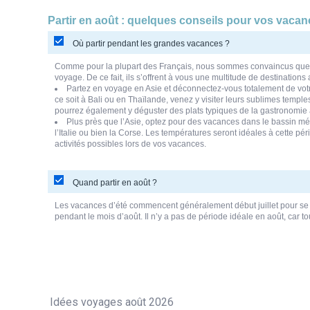
Partir en août : quelques conseils pour vos vaca
Où partir pendant les grandes vacances ?
Comme pour la plupart des Français, nous sommes convaincus que vo
voyage. De ce fait, ils s’offrent à vous une multitude de destinations
Partez en voyage en Asie et déconnectez-vous totalement de votre
ce soit à Bali ou en Thaïlande, venez y visiter leurs sublimes templ
pourrez également y déguster des plats typiques de la gastronomie a
Plus près que l’Asie, optez pour des vacances dans le bassin mé
l’Italie ou bien la Corse. Les températures seront idéales à cette
activités possibles lors de vos vacances.
Quand partir en août ?
Les vacances d’été commencent généralement début juillet pour se t
pendant le mois d’août. Il n’y a pas de période idéale en août, car to
Idées voyages août 2026