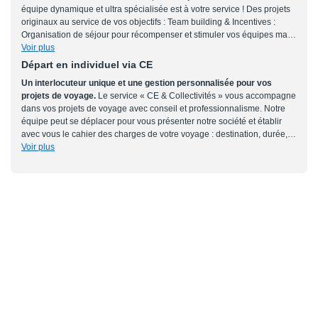
équipe dynamique et ultra spécialisée est à votre service ! Des projets
claire et garantie.
originaux au service de vos objectifs : Team building & Incentives :
Organisation de séjour pour récompenser et stimuler vos équipes mais
aussi pour les motiver et les fédérer autour de l'entreprise. Une manière
Voir plus
originale et efficace, tout en minimisant ses budgets, de fidéliser ses
Départ en individuel via CE
clients ou ses équipes de vente. Séminaires & Conventions :
Un interlocuteur unique et une gestion personnalisée pour vos
Organisation d'un événement rassemblant les acteurs de l'entreprise
projets de voyage.
Le service « CE & Collectivités » vous accompagne
pour se former, s'informer et échanger. Congrès : Organisation de
dans vos projets de voyage avec conseil et professionnalisme. Notre
l'événement de A à Z : Gestion du transport et de l'hébergement,
équipe peut se déplacer pour vous présenter notre société et établir
logistique des réunions, organisation des programmes et des soirées.
avec vous le cahier des charges de votre voyage : destination, durée,
Prise en charge de votre manifestation dans sa globalité en France ou
budget, période. Notre positionnement en tant que Tour Opérateur nous
Voir plus
à l'étranger.
permet de répondre rapidement à vos besoins grâce à notre production
annuelle sur les moyens et les longs courriers : Tunisie, Maroc, Croatie,
Crête, Egypte, Mexique, Thaïlande, USA, Inde, République
Dominicaine, Ile Maurice, Seychelles, vous garantissant ainsi le stock
aux meilleurs prix.