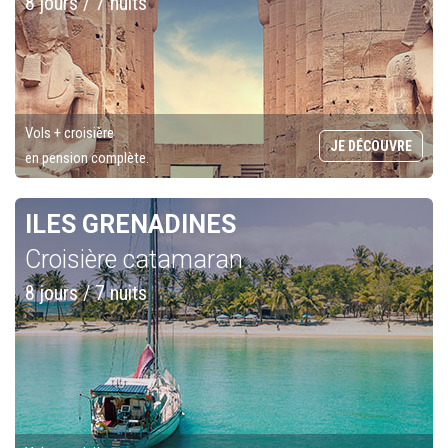
8 jours / 7 nuits
Vols + croisière
JE DÉCOUVRE
en pension complète.
ILES GRENADINES
Croisière catamaran
8 jours / 7 nuits