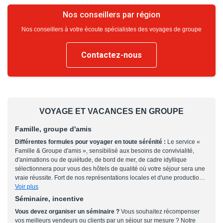
Nos conseillers par région
Nos conseillers à votre écoute spécialistes des voyages de groupe
Contactez-nous
VOYAGE ET VACANCES EN GROUPE
Famille, groupe d'amis
Différentes formules pour voyager en toute sérénité :
Le service «
Famille & Groupe d'amis », sensibilisé aux besoins de convivialité,
d'animations ou de quiétude, de bord de mer, de cadre idyllique
sélectionnera pour vous des hôtels de qualité où votre séjour sera une
vraie réussite. Fort de nos représentations locales et d'une production
spécialement étudiées, nous pouvons ainsi maîtriser et garantir des
Voir plus
structures adaptées à vos besoins et ce tout au long de l'année. Notre
Séminaire, incentive
souhait est de vous offrir un choix multiple de formules, du petit
Vous devez organiser un séminaire ?
Vous souhaitez récompenser
déjeuner au All Inclusive, dans des hôtels adaptés, de l'hôtel Club
vos meilleurs vendeurs ou clients par un séjour sur mesure ? Notre
Animé au petit hôtel de charme, le tout à travers une sélection d'hôtels