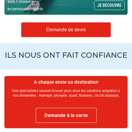
Vols + croisière
JE DÉCOUVRE
en pension complète.
Demande de devis
ILS NOUS ONT FAIT CONFIANCE
A chaque envie sa destination
Nos spécialistes sauront trouver pour vous les solutions adaptées à
vos demandes : mariage, plongée, quad, thalasso, circuit atypique,
...
Demande à la carte