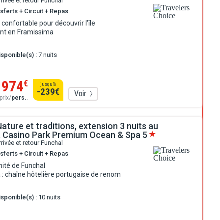
rrivée et retour Funchal
sferts + Circuit + Repas
confortable pour découvrir l'île
t en Framissima
sponible(s) :
7 nuits
974
€
jusqu’à
-239
€
Voir
prix/
pers.
.
Nature et traditions, extension 3 nuits au
 Casino Park Premium Ocean & Spa
5
rrivée et retour Funchal
sferts + Circuit + Repas
mité de Funchal
: chaîne hôtelière portugaise de renom
sponible(s) :
10 nuits