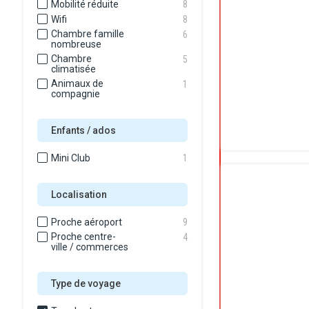
Mobilité réduite
8
Wifi
8
Chambre famille
6
nombreuse
Chambre
5
climatisée
Animaux de
1
compagnie
Enfants / ados
Mini Club
1
Localisation
Proche aéroport
9
Proche centre-
4
ville / commerces
Type de voyage