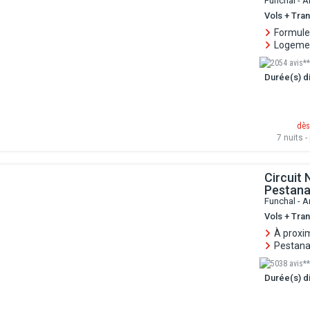
Funchal - A
Vols + Tran
Formule 
Logemen
2054 avis**
Durée(s) di
dès
7 nuits - 
Circuit 
Pestana
Funchal - A
Vols + Tran
À proxi
Pestana 
5038 avis**
Durée(s) di