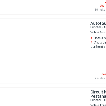
dès
10 nuits 
Autotou
Funchal - A
Vols + Auto
Hôtels r
Choix de
Durée(s) di
dès
7 nuits - 
Circuit 
Pestana
Funchal - A
Vols + Tran