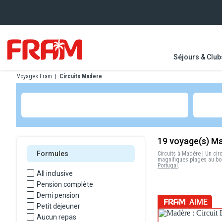
Séjours & Club
Voyages Fram
|
Circuits Madere
19
voyage(s) M
Formules
Circuits à Madère
| Un
cir
magnifiques plages au bor
Portugal
.
All inclusive
Pension complète
Demi pension
AIME
Petit dėjeuner
Aucun repas