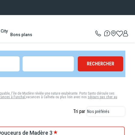
City
Bons plans
RECHERCHER
uable, l'île de Madère révèle une nature exubérante. Porto Santo déroule ses
cances à Funchal
,vacances à Calheta ou plus loin avec nos
séjours pas cher au
Tri par
Nos préférés
 Douceurs de Madère
3