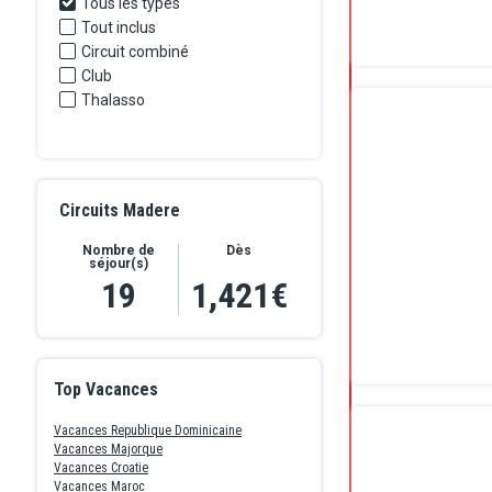
Tous les types
Tout inclus
Circuit combiné
Club
Thalasso
Circuits Madere
Nombre de
Dès
séjour(s)
19
1,421€
Top Vacances
Vacances Republique Dominicaine
Vacances Majorque
Vacances Croatie
Vacances Maroc