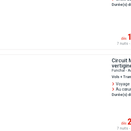
Durée(s) di
dès
7 nuits - 
Circuit
vertigi
Funchal - A
Vols + Tra
Voyage 
Au cœur
Durée(s) di
dès
7 nuits - 