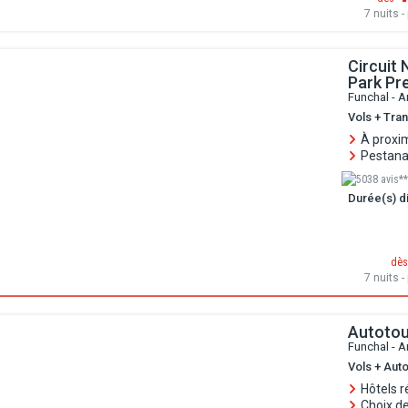
7 nuits - 
Circuit 
Park Pr
Funchal - A
Vols + Tran
À proxi
Pestana 
5038 avis**
Durée(s) di
dès
7 nuits - 
Autotou
Funchal - A
Vols + Auto
Hôtels 
Choix de