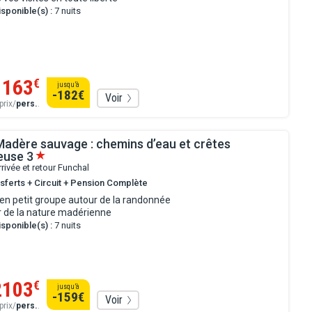
sponible(s) :
7 nuits
1163
€
jusqu’à
-182
€
Voir
prix/
pers.
.
 Madère sauvage : chemins d’eau et crêtes
neuse
3
rrivée et retour Funchal
nsferts + Circuit + Pension Complète
en petit groupe autour de la randonnée
 de la nature madérienne
sponible(s) :
7 nuits
2103
€
jusqu’à
-159
€
Voir
prix/
pers.
.