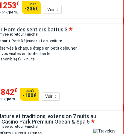
1253
€
jusqu’à
-236
€
Voir
- prix/
pers.
.
r Hors des sentiers battus
3
rrivée et retour Funchal
tour + Petit Déjeuner + Loc. voiture
éservés à chaque étape en petit déjeuner
 vos visites en toute liberté
sponible(s) :
7 nuits
842
€
jusqu’à
-100
€
Voir
prix/
pers.
.
Nature et traditions, extension 7 nuits au
 Casino Park Premium Ocean & Spa
5
rrivée et retour Funchal
sferts + Circuit + Repas