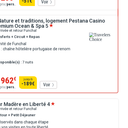
-51
€
Voir
prix/
pers.
.
Nature et traditions, logement Pestana Casino
emium Ocean & Spa
5
rrivée et retour Funchal
sferts + Circuit + Repas
mité de Funchal
: chaîne hôtelière portugaise de renom
sponible(s) :
7 nuits
962
€
jusqu’à
-189
€
Voir
prix/
pers.
.
r Madère en Liberté
4
rrivée et retour Funchal
tour + Petit Déjeuner
réservés dans chaque étape
 vos visites en toute liberté