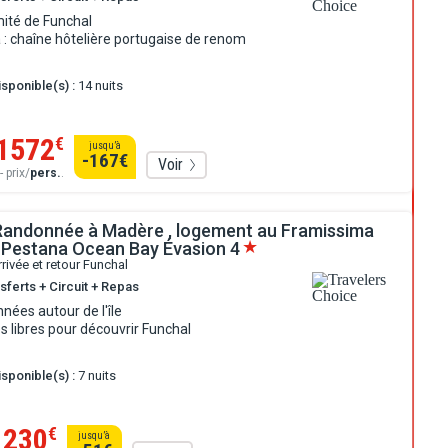
mité de Funchal
: chaîne hôtelière portugaise de renom
sponible(s) :
14 nuits
1572
€
jusqu’à
-167
€
Voir
- prix/
pers.
.
 Randonnée à Madère , logement au Framissima
 Pestana Ocean Bay Évasion
4
rrivée et retour Funchal
sferts + Circuit + Repas
nées autour de l'île
 libres pour découvrir Funchal
sponible(s) :
7 nuits
1230
€
jusqu’à