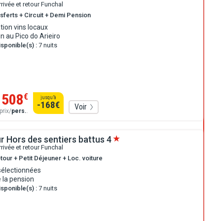
rrivée et retour Funchal
sferts + Circuit + Demi Pension
ion vins locaux
n au Pico do Arieiro
sponible(s) :
7 nuits
1508
€
jusqu’à
-168
€
Voir
prix/
pers.
.
r Hors des sentiers battus
4
rrivée et retour Funchal
tour + Petit Déjeuner + Loc. voiture
sélectionnées
 la pension
sponible(s) :
7 nuits