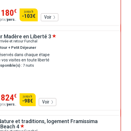
1180
€
jusqu’à
-103
€
Voir
prix/
pers.
.
r Madère en Liberté
3
rrivée et retour Funchal
tour + Petit Déjeuner
réservés dans chaque étape
 vos visites en toute liberté
sponible(s) :
7 nuits
824
€
jusqu’à
-98
€
Voir
prix/
pers.
.
Nature et traditions, logement Framissima
 Beach
4