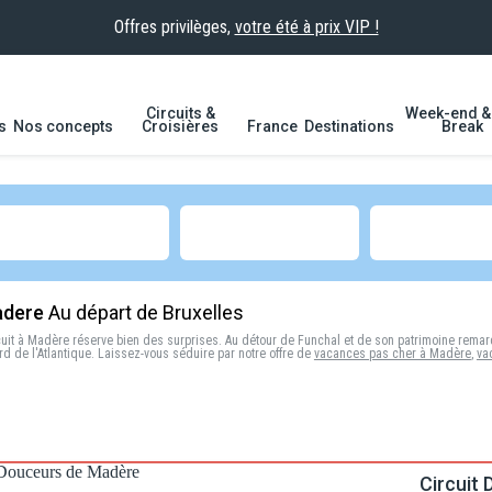
Offres privilèges,
votre été à prix VIP !
Circuits &
Week-end & 
s
Nos concepts
Croisières
France
Destinations
Break
adere
Au départ de Bruxelles
cuit à Madère
réserve bien des surprises. Au détour de Funchal et de son patrimoine remarq
d de l'Atlantique. Laissez-vous séduire par notre offre de
vacances pas cher à Madère
,
va
Circuit