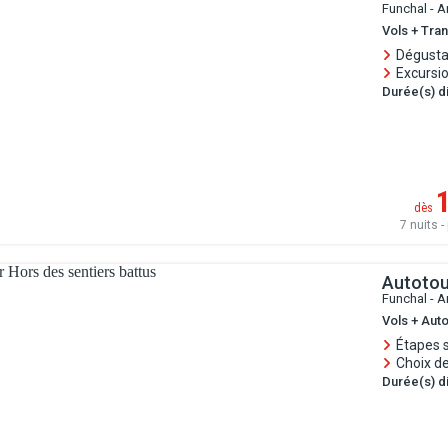
Funchal - A
Vols + Tran
Dégustat
Excursio
Durée(s) di
dès
7 nuits - 
Autotou
Funchal - A
Vols + Auto
Étapes 
Choix de
Durée(s) di