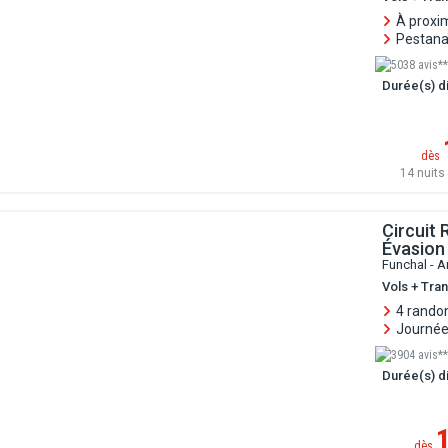
À proxi
Pestana 
5038 avis**
Durée(s) di
dès
14 nuits 
Circuit
Évasion
Funchal - A
Vols + Tran
4 randon
Journées
3904 avis**
Durée(s) di
dès