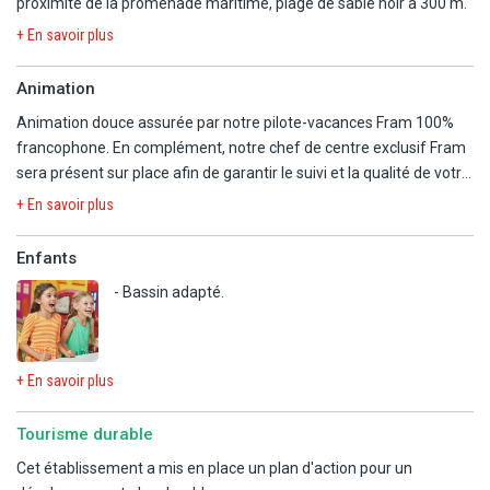
proximité de la promenade maritime, plage de sable noir à 300 m.
- 2 piscines extérieures non chauffées avec 1 bain à remous
+ En savoir plus
(transats et parasols gratuits).
- Petite salle de fitness (4 machines), sauna, hammam.
Animation
- Solarium entouré de jardins et palmiers.
Animation douce assurée par notre pilote-vacances Fram 100%
- Jardin, terrasse avec transats.
francophone. En complément, notre chef de centre exclusif Fram
- Billard.
sera présent sur place afin de garantir le suivi et la qualité de votre
- Tennis de table
séjour.
+ En savoir plus
En option payante
Concept Framissima Evasion adapté à l'ambiance de l'hôtel et au
- Massages (sur réservation au Pestana Royal, sous réserve de
respect des vacances de chacun : large programme d'activités
Enfants
disponibilité).
sportives et ludiques, des jeux à thèmes vous seront proposés
- Bassin adapté.
A proximité :
L'hôtel vous propose aussi une animation internationale (selon
- Golf (12 km).
programme hebdomadaire de l'hôtel)
- Casino (5 km).
+ En savoir plus
Tourisme durable
Cet établissement a mis en place un plan d'action pour un