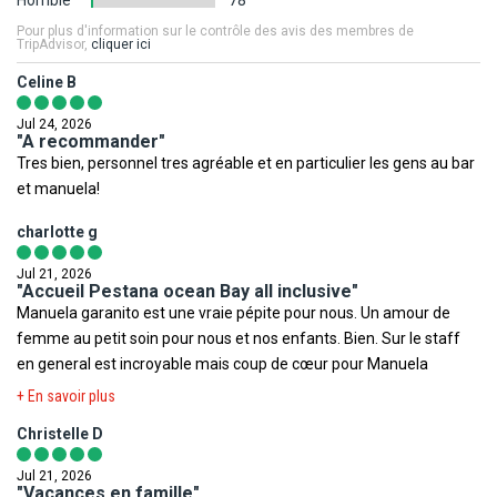
relatives à votre destination.
différente de celle figurant en photo sur le présent descriptif.
Pour plus d'information sur le contrôle des avis des membres de
TripAdvisor,
cliquer ici
Ministère de la Santé
,
Institut de veille sanitaire
,
Méteo France
Votre séjour est assuré par le tour opérateur suivant :
Celine B
Voyage
,
Ministère des Affaires Etrangères
,
Documents légaux
FRAM
pour la sortie du territoire
.
Jul 24, 2026
"A recommander"
Toutefois il est rappelé qu'aucune région du monde ni aucun pays
Tres bien, personnel tres agréable et en particulier les gens au bar
ne peuvent être considérés comme étant à l'abri du risque
et manuela!
terroriste.
charlotte g
Jul 21, 2026
"Accueil Pestana ocean Bay all inclusive"
Manuela garanito est une vraie pépite pour nous. Un amour de
femme au petit soin pour nous et nos enfants. Bien. Sur le staff
en general est incroyable mais coup de cœur pour Manuela
+ En savoir plus
Christelle D
Jul 21, 2026
"Vacances en famille"