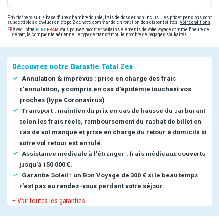
Prix ttc/pers sur la base d'une chambre double, frais de dossier non inclus. Les prix et pensions sont
susceptibles d'évoluer en étape 2 de votre commande en fonction des disponibilités.
Voir conditions
Avec l'offre
vous pouvez modifier certains éléments de votre voyage comme l'heure de
départ, la compagnie aérienne, le type de transfert ou le nombre de bagages souhaités.
Découvrez notre Garantie Total Zen
Annulation & imprévus : prise en charge des frais
d'annulation, y compris en cas d'épidémie touchant vos
proches (type Coronavirus).
Transport : maintien du prix en cas de hausse du carburant
selon les frais réels, remboursement du rachat de billet en
cas de vol manqué et prise en charge du retour à domicile si
votre vol retour est annulé.
Assistance médicale à l'étranger : frais médicaux couverts
jusqu'à 150 000 €.
Garantie Soleil : un Bon Voyage de 300 € si le beau temps
n'est pas au rendez-vous pendant votre séjour.
+ Voir toutes les garanties