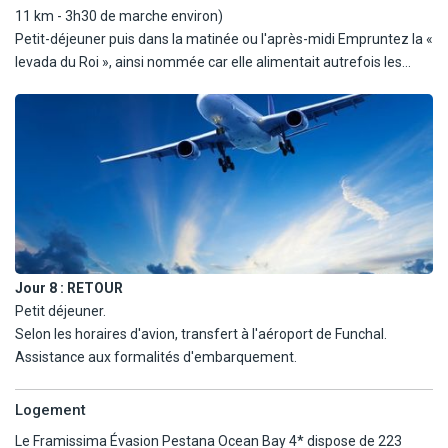
11 km - 3h30 de marche environ)
Petit-déjeuner puis dans la matinée ou l'après-midi Empruntez la «
levada du Roi », ainsi nommée car elle alimentait autrefois les
terres royales. Ce parcours bucolique traverse une forêt luxuriante
où la végétation originelle de Madère s'épanouit librement. Entre
ombre et lumière, le sentier révèle progressivement des
panoramas époustouflants sur les terrasses cultivées en escalier
de São Jorge et Santana. Un voyage dans le temps qui illustre
parfaitement l'ingéniosité des Madériens et leur relation
harmonieuse avec une nature généreuse mais exigeante.
Déjeuner sous forme de pique-nique (lunch box avec sandwich,
fruit et eau). Retour à l'hôtel, dîner et nuit.
Jour 8 :
RETOUR
Randonnée donnée à titre indicatif et susceptible d'être modifiée
Petit déjeuner.
sans que cela n'altère l'intérêt du programme
Selon les horaires d'avion, transfert à l'aéroport de Funchal.
Conseils
: bonne paire de chaussures de marche, vêtements et
Assistance aux formalités d'embarquement.
contre le vent, gourde et de quoi se protéger du soleil.
Logement
Le Framissima Évasion Pestana Ocean Bay 4* dispose de 223