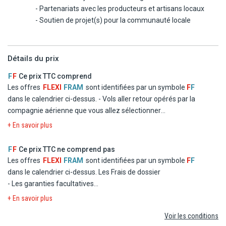
- Partenariats avec les producteurs et artisans locaux
- Soutien de projet(s) pour la communauté locale
Détails du prix
F
F
Ce prix TTC comprend
Les offres
FLEXI
FRAM
sont identifiées par un symbole
F
F
dans le calendrier ci-dessus.
- Vols aller retour opérés par la
compagnie aérienne que vous allez sélectionner
- Logement en chambre double standard dans les hôtels
+ En savoir plus
mentionnés ou similaires
- La formule Repas
F
F
Ce prix TTC ne comprend pas
- Les taxes d'aéroport et de solidarité
Les offres
FLEXI
FRAM
sont identifiées par un symbole
F
F
- Le transfert
dans le calendrier ci-dessus.
Les Frais de dossier
- Les garanties facultatives
- Les autres repas et les boissons
+ En savoir plus
- Les activités et excursions payantes
Voir les conditions
- Les dépenses d'ordre personnel