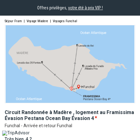
Offres privilèges,
votre été à prix VIP !
Séjour Fram
|
Voyage Madere
|
Voyages Funchal
Circuit Randonnée à Madère , logement au Framissima
Évasion Pestana Ocean Bay
Évasion
4
Funchal - Arrivée et retour Funchal
Très bien, 4.2