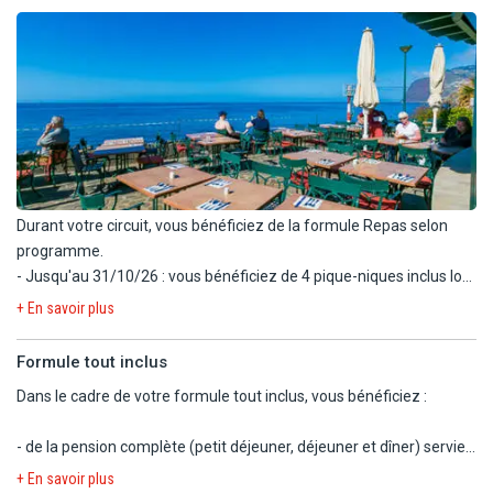
Capacité maximum : 2 adultes et 1 enfant.
- Chambre premium vue océan, situé au 7ème étage (26 m²) :
mêmes équipements + lit d'appoint et climatisation. Capacité
maximum : 2 adultes et 1 enfant.
Durant votre circuit, vous bénéficiez de la formule Repas selon
programme.
- Jusqu'au 31/10/26 : vous bénéficiez de 4 pique-niques inclus lors
des déjeuners durant les randonnées (lunch box avec sandwich,
+ En savoir plus
fruit et eau).
- Dès le 1/11/26, vous bénéficiez de 2 piques-niques lors des
Formule tout inclus
déjeuners durant les randonnées (lunch box avec sandwich, fruit
Dans le cadre de votre formule tout inclus, vous bénéficiez :
et eau).
- Pas de possibilité d'adapter le pique-nique selon les régimes
- de la pension complète (petit déjeuner, déjeuner et dîner) servie
alimentaires.
sous forme de buffet au restaurant principal.
- À l'hôtel, vous bénéficiez de la formule All Inclusive (voir rubrique
+ En savoir plus