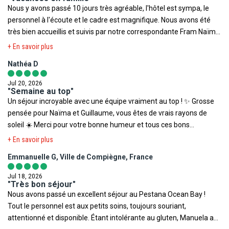
Nous y avons passé 10 jours très agréable, l'hôtel est sympa, le
personnel à l'écoute et le cadre est magnifique. Nous avons été
très bien accueillis et suivis par notre correspondante Fram Naïma.
Guillaume , notre animateur Fram, toujours souriant nous a
+ En savoir plus
proposé des sorties et animations toujours adaptées. Des
Nathéa D
vancances TOP !
Jul 20, 2026
"Semaine au top"
Un séjour incroyable avec une équipe vraiment au top ! ✨ Grosse
pensée pour Naïma et Guillaume, vous êtes de vrais rayons de
soleil ☀️ Merci pour votre bonne humeur et tous ces bons
moments, vous avez vraiment rendu le séjour encore plus spécial !
+ En savoir plus
❤️
Emmanuelle G, Ville de Compiègne, France
Jul 18, 2026
"Très bon séjour"
Nous avons passé un excellent séjour au Pestana Ocean Bay !
Tout le personnel est aux petits soins, toujours souriant,
attentionné et disponible. Étant intolérante au gluten, Manuela a