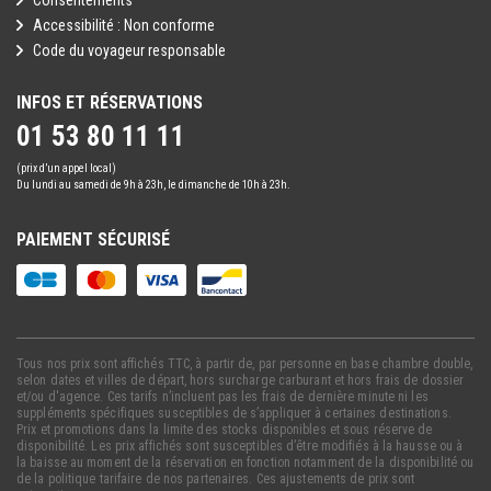
Consentements
Accessibilité : Non conforme
Code du voyageur responsable
INFOS ET RÉSERVATIONS
01 53 80 11 11
(prix d’un appel local)
Du lundi au samedi de 9h à 23h, le dimanche de 10h à 23h.
PAIEMENT SÉCURISÉ
Tous nos prix sont affichés TTC, à partir de, par personne en base chambre double,
selon dates et villes de départ, hors surcharge carburant et hors frais de dossier
et/ou d'agence. Ces tarifs n’incluent pas les frais de dernière minute ni les
suppléments spécifiques susceptibles de s’appliquer à certaines destinations.
Prix et promotions dans la limite des stocks disponibles et sous réserve de
disponibilité. Les prix affichés sont susceptibles d’être modifiés à la hausse ou à
la baisse au moment de la réservation en fonction notamment de la disponibilité ou
de la politique tarifaire de nos partenaires. Ces ajustements de prix sont