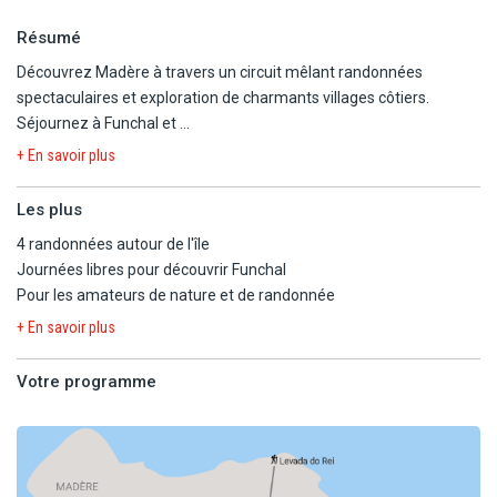
Résumé
Découvrez Madère à travers un circuit mêlant randonnées
spectaculaires et exploration de charmants villages côtiers.
Séjournez à Funchal et
profitez d'excursions vers les sommets, forêts luxuriantes et
+ En savoir plus
paysages côtiers. Entre nature et traditions, ce voyage est une
invitation à l'aventure
Les plus
et à la découverte des trésors cachés de l'île.
4 randonnées autour de l'île
Journées libres pour découvrir Funchal
Pour les amateurs de nature et de randonnée
+ En savoir plus
Votre programme