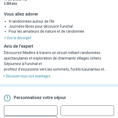
3,904 avis
Vous allez adorer
4 randonnées autour de l'île
Journées libres pour découvrir Funchal
Pour les amateurs de nature et de randonnée
+ Voir le descriptif
Avis de l'expert
Découvrez Madère à travers un circuit mêlant randonnées
spectaculaires et exploration de charmants villages côtiers.
Séjournez à Funchal et
profitez d'excursions vers les sommets, forêts luxuriantes et
paysages côtiers. Entre nature et traditions, ce voyage est une
+ Découvrir tous nos avantages
invitation à l'aventure
et à la découverte des trésors cachés de l'île.
Personnalisez votre séjour
1