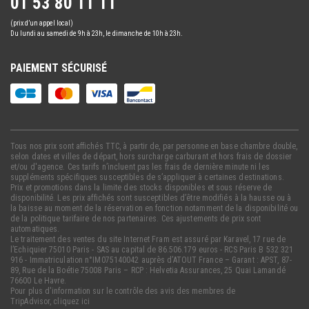
01 53 80 11 11
(prix d’un appel local)
Du lundi au samedi de 9h à 23h, le dimanche de 10h à 23h.
PAIEMENT SÉCURISÉ
Tous nos prix sont affichés TTC, à partir de, par personne en base chambre double,
selon dates et villes de départ, hors surcharge carburant et hors frais de dossier
et/ou d'agence. Ces tarifs n’incluent pas les frais de dernière minute ni les
suppléments spécifiques susceptibles de s’appliquer à certaines destinations.
Prix et promotions dans la limite des stocks disponibles et sous réserve de
disponibilité. Les prix affichés sont susceptibles d’être modifiés à la hausse ou à
la baisse au moment de la réservation en fonction notamment de la disponibilité ou
de la politique tarifaire de nos partenaires. Ces ajustements de prix sont
automatiques.
Le traitement des ventes du site Internet Fram est assuré par Karavel, 17 rue de
l’Echiquier 75010 Paris - SAS au capital de 86.506.179 euros - RCS Paris B 532 321
916 - Immatriculation n°IM075140042 auprès d’ATOUT France – Garant : APST, 87-
89, Rue de la Boétie 75008 Paris – RCP : Helvetia Assurances, 25 Quai Lamandé
76600 Le Havre.
Pour plus d'information sur le contrôle des avis des membres de
TripAdvisor,
cliquez ici