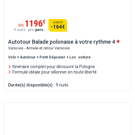
1196
€
jusqu’à
dès
-164
€
9 nuits - prix/
pers.
.
Autotour Balade polonaise à votre rythme
4
Varsovie - Arrivée et retour Varsovie
Vols + Autotour + Petit Déjeuner + Loc. voiture
Itinéraire complet pour découvrir la Pologne
Formule idéale pour sillonner en toute liberté
Durée(s) disponible(s) :
9 nuits