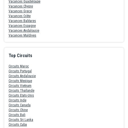
Vacances Guadeloupe
Vacances Chypre
Vacances Grece
Vacances Crète
Vacances Baléares
Vacances Espagne
Vacances Andalousie
Vacances Maldives
Top Circuits
Circuits Maroc
Circuits Portugal
Circuits Andalousie
Circuits Mexique
Circuits Vietnam
Circuits Thaïlande
Circuits Etats-Unis
Circuits Inde
Circuits Canada
Circuits Chine
Circuits Bali
Circuits Sri Lanka
Circuits Cuba