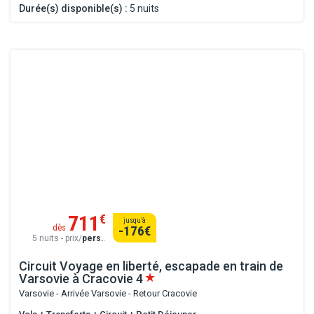
Durée(s) disponible(s) :
5 nuits
711
€
jusqu’à
dès
-176
€
5 nuits - prix/
pers.
.
Circuit Voyage en liberté, escapade en train de
Varsovie à Cracovie
4
Varsovie - Arrivée Varsovie - Retour Cracovie