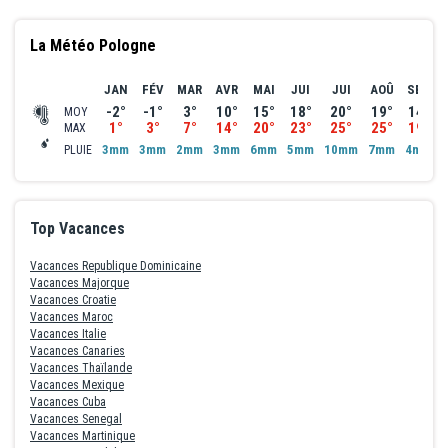
La Météo Pologne
JAN
FÉV
MAR
AVR
MAI
JUI
JUI
AOÛ
SEP
-2°
-1°
3°
10°
15°
18°
20°
19°
14°
MOY
1°
3°
7°
14°
20°
23°
25°
25°
19°
MAX
3mm
3mm
2mm
3mm
6mm
5mm
10mm
7mm
4mm
PLUIE
Top Vacances
Vacances Republique Dominicaine
Vacances Majorque
Vacances Croatie
Vacances Maroc
Vacances Italie
Vacances Canaries
Vacances Thaïlande
Vacances Mexique
Vacances Cuba
Vacances Senegal
Vacances Martinique