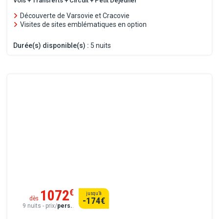
Vols + Transferts + Circuit + Petit Déjeuner
Découverte de Varsovie et Cracovie
Visites de sites emblématiques en option
Durée(s) disponible(s) :
5 nuits
1072
€
jusqu’à
dès
-174
€
9 nuits - prix/
pers.
.