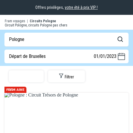
Offres privilèges,
votre été à prix VIP !
Fram voyages
|
Circuits Pologne
Circuit Pologne, circuits Pologne pas chers
Pologne
Départ de Bruxelles
01/01/2023
Filtrer
AIME