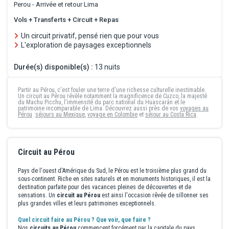
Perou - Arrivée et retour Lima
Vols + Transferts + Circuit + Repas
Un circuit privatif, pensé rien que pour vous
L'exploration de paysages exceptionnels
Durée(s) disponible(s) :
13 nuits
Partir au Pérou, c'est fouler une terre d'une richesse culturelle inestimable.
Un
circuit au Pérou
révèle notamment la magnificence de Cuzco, la majesté
du Machu Picchu, l'immensité du parc national du Huascarán et le
patrimoine incomparable de Lima. Découvrez aussi près de vos
voyages au
Pérou
:
séjours au Mexique
,
voyage en Colombie
et
séjour au Costa Rica
.
Circuit au Pérou
Pays de l'ouest d'Amérique du Sud, le Pérou est le troisième plus grand du
sous-continent. Riche en sites naturels et en monuments historiques, il est la
destination parfaite pour des vacances pleines de découvertes et de
sensations. Un
circuit au Pérou
est ainsi l'occasion rêvée de sillonner ses
plus grandes villes et leurs patrimoines exceptionnels.
Quel circuit faire au Pérou ? Que voir, que faire ?
Nos
circuits au Pérou
commencent forcément par la capitale du pays,