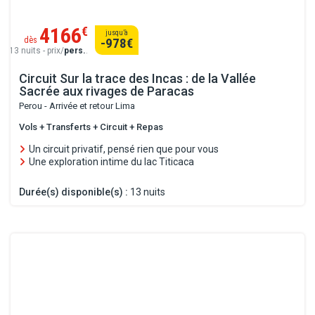
4166
€
jusqu’à
dès
-978
€
13 nuits - prix/
pers.
.
Circuit Sur la trace des Incas : de la Vallée
Sacrée aux rivages de Paracas
Perou - Arrivée et retour Lima
Vols + Transferts + Circuit + Repas
Un circuit privatif, pensé rien que pour vous
Une exploration intime du lac Titicaca
Durée(s) disponible(s) :
13 nuits