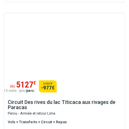
5127
€
jusqu’à
dès
-977
€
13 nuits - prix/
pers.
.
Circuit Des rives du lac Titicaca aux rivages de
Paracas
Perou - Arrivée et retour Lima
Vols + Transferts + Circuit + Repas