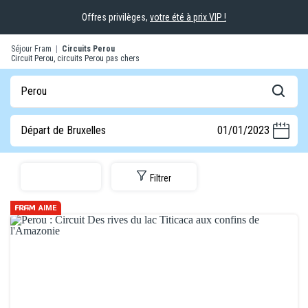
Offres privilèges,
votre été à prix VIP !
Séjour Fram
|
Circuits Perou
Circuit Perou, circuits Perou pas chers
Perou
Départ de Bruxelles
01/01/2023
Filtrer
AIME