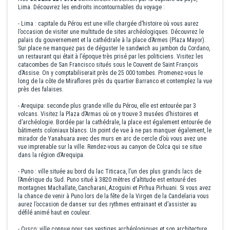
Lima. Découvrez les endroits incontournables du voyage :
- Lima : capitale du Pérou est une ville chargée d’histoire où vous aurez
l’occasion de visiter une multitude de sites archéologiques. Découvrez le
palais du gouvernement et la cathédrale à la place d’Armes (Plaza Mayor).
Sur place ne manquez pas de déguster le sandwich au jambon du Cordano,
un restaurant qui était à l’époque très prisé par les politiciens. Visitez les
catacombes de San Francisco situés sous le Couvent de Saint François
d’Assise. On y comptabiliserait près de 25 000 tombes. Promenez-vous le
long de la côte de Miraflores près du quartier Barranco et contemplez la vue
près des falaises.
- Arequipa: seconde plus grande ville du Pérou, elle est entourée par 3
volcans. Visitez la Plaza d’Armas où on y trouve 3 musées d’histoires et
d’archéologie. Bordée par la cathédrale, la place est également entourée de
bâtiments coloniaux blancs. Un point de vue à ne pas manquer également, le
mirador de Yanahuara avec des murs en arc de cercle d’où vous avez une
vue imprenable sur la ville. Rendez-vous au canyon de Colca qui se situe
dans la région d’Arequipa.
- Puno : ville située au bord du lac Titicaca, l’un des plus grands lacs de
l’Amérique du Sud. Puno situé à 3820 mètres d’altitude est entouré des
montagnes Machallate, Cancharani, Azoguini et Pirhua Pirhuani. Si vous avez
la chance de venir à Puno lors de la fête de la Virgen de la Candelaria vous
aurez l’occasion de danser sur des rythmes entrainant et d’assister au
défilé animé haut en couleur.
- Cusco: ville connue pour ses vestiges archéologiques et son architecture