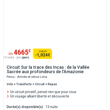
4665
€
jusqu’à
dès
-1,024
€
13 nuits - prix/
pers.
.
Circuit Sur la trace des Incas : de la Vallée
Sacrée aux profondeurs de l'Amazonie
Perou - Arrivée et retour Lima
Vols + Transferts + Circuit + Repas
Un circuit privatif, pensé rien que pour vous
Un voyage alliant liberté et découverte
Durée(s) disponible(s) :
13 nuits