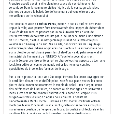
Arequipa appelé aussi la ville blanche à cause de ses édifices en tuf
volcanique. Dans la commune, visitez l'église de la compagnie, la place
d'Armes ou encore le belvédère de Yanahuara qui vous offre une vue
merveilleuse sur le volcan Misti.
Pour continuer votre
circuit au Pérou
, mettez le cap au sud-est vers Puno.
Depuis la ville, vous pourrez faire une traversée des Steppes du désert dans
la vallée de Quiscos en passant par un col à 4450 mètres d'altitude.
Poursuivez votre découverte ensuite par le lac Titicaca. Situé à une altitude
de 3810 mètres, c'est le lac navigable le plus haut de la terre et le plus
volumineux d'Amérique du sud. Sur ce site, découvrez l'île de Taquile qui
est habitée par des Indiens originaires de Quechua. Elle est reconnue pour
son art textile qui est classé parmi les chefs-d'œuvre du patrimoine oral et
immatériel de l'humanité de l'UNESCO. A Taquile la population s'est
organisée pour prendre entièrement en charge tous les aspects du tourisme
local, le modèle est connu du monde entier, les hommes sont les
spécialistes du tricot et les femmes du tissage.
Par la suite, prenez la route vers Cusco qui traverse les beaux paysages sur
la cordillère des Andes et de l'Altipalno. Arrivés sur place, visitez les sites
phares de la commune notamment le temple du soleil. Lieu d'organisation
des cérémonies de funérailles, de sacres ou de mariages des souverains
Incas, il est considéré comme l'endroit le plus sacré de l'empire. Puis
dirigez-vous vers le village d'Aguas pour admirer la beauté de
l'incontournable Machu Picchu. Perchée à 2430 mètres d'altitude entre la
montagne Machu Picchu et Huayna Picchu, cette ancienne cité est la plus
majestueuse création de l'empire des Incas. Sa qualité architecturale et les
mystères liés à ce site en ont fait une des premières destinations