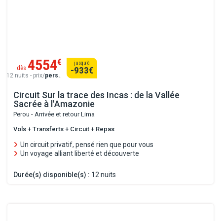
4554
€
jusqu’à
dès
-933
€
12 nuits - prix/
pers.
.
Circuit Sur la trace des Incas : de la Vallée
Sacrée à l'Amazonie
Perou - Arrivée et retour Lima
Vols + Transferts + Circuit + Repas
Un circuit privatif, pensé rien que pour vous
Un voyage alliant liberté et découverte
Durée(s) disponible(s) :
12 nuits