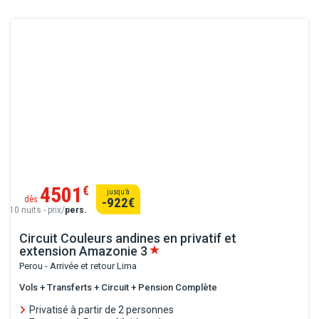
4501
€
jusqu’à
dès
-922
€
10 nuits - prix/
pers.
.
Circuit Couleurs andines en privatif et
extension Amazonie
3
Perou - Arrivée et retour Lima
Vols + Transferts + Circuit + Pension Complète
Privatisé à partir de 2 personnes