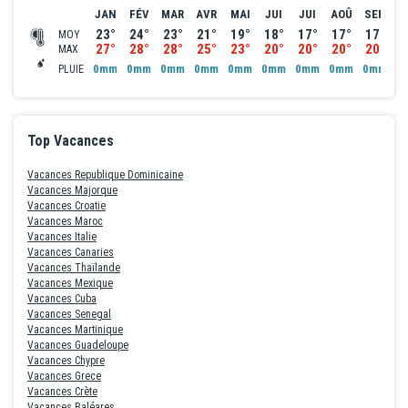
JAN
FÉV
MAR
AVR
MAI
JUI
JUI
AOÛ
SEP
O
23°
24°
23°
21°
19°
18°
17°
17°
17°
1
MOY
27°
28°
28°
25°
23°
20°
20°
20°
20°
2
MAX
0mm
0mm
0mm
0mm
0mm
0mm
0mm
0mm
0mm
0
PLUIE
Top Vacances
Vacances Republique Dominicaine
Vacances Majorque
Vacances Croatie
Vacances Maroc
Vacances Italie
Vacances Canaries
Vacances Thaïlande
Vacances Mexique
Vacances Cuba
Vacances Senegal
Vacances Martinique
Vacances Guadeloupe
Vacances Chypre
Vacances Grece
Vacances Crète
Vacances Baléares