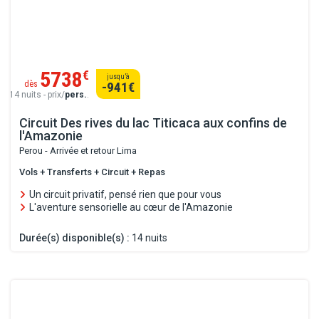
5738
€
jusqu’à
dès
-941
€
14 nuits - prix/
pers.
.
Circuit Des rives du lac Titicaca aux confins de
l'Amazonie
Perou - Arrivée et retour Lima
Vols + Transferts + Circuit + Repas
Un circuit privatif, pensé rien que pour vous
L'aventure sensorielle au cœur de l'Amazonie
Durée(s) disponible(s) :
14 nuits