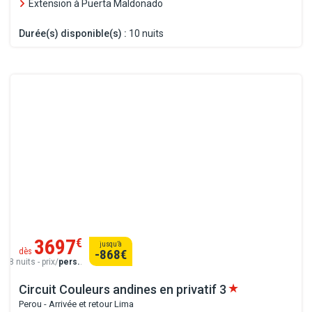
Extension à Puerta Maldonado
Durée(s) disponible(s) :
10 nuits
3697
€
jusqu’à
dès
-868
€
8 nuits - prix/
pers.
.
Circuit Couleurs andines en privatif
3
Perou - Arrivée et retour Lima