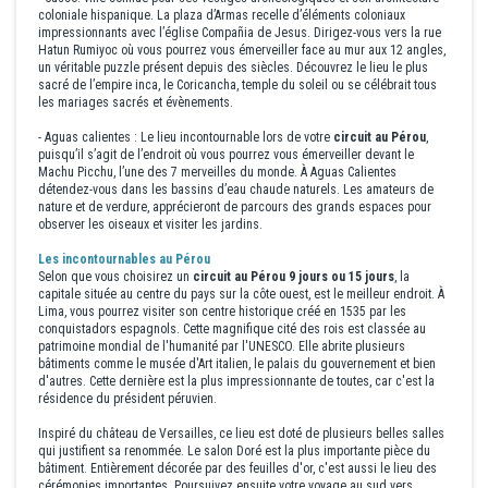
coloniale hispanique. La plaza d’Armas recelle d’éléments coloniaux
impressionnants avec l’église Compañia de Jesus. Dirigez-vous vers la rue
Hatun Rumiyoc où vous pourrez vous émerveiller face au mur aux 12 angles,
un véritable puzzle présent depuis des siècles. Découvrez le lieu le plus
sacré de l’empire inca, le Coricancha, temple du soleil ou se célébrait tous
les mariages sacrés et évènements.
- Aguas calientes : Le lieu incontournable lors de votre
circuit au Pérou
,
puisqu’il s’agit de l’endroit où vous pourrez vous émerveiller devant le
Machu Picchu, l’une des 7 merveilles du monde. À Aguas Calientes
détendez-vous dans les bassins d’eau chaude naturels. Les amateurs de
nature et de verdure, apprécieront de parcours des grands espaces pour
observer les oiseaux et visiter les jardins.
Les incontournables au Pérou
Selon que vous choisirez un
circuit au Pérou 9 jours ou 15 jours
, la
capitale située au centre du pays sur la côte ouest, est le meilleur endroit. À
Lima, vous pourrez visiter son centre historique créé en 1535 par les
conquistadors espagnols. Cette magnifique cité des rois est classée au
patrimoine mondial de l'humanité par l'UNESCO. Elle abrite plusieurs
bâtiments comme le musée d'Art italien, le palais du gouvernement et bien
d'autres. Cette dernière est la plus impressionnante de toutes, car c'est la
résidence du président péruvien.
Inspiré du château de Versailles, ce lieu est doté de plusieurs belles salles
qui justifient sa renommée. Le salon Doré est la plus importante pièce du
bâtiment. Entièrement décorée par des feuilles d'or, c'est aussi le lieu des
cérémonies importantes. Poursuivez ensuite votre voyage au sud vers