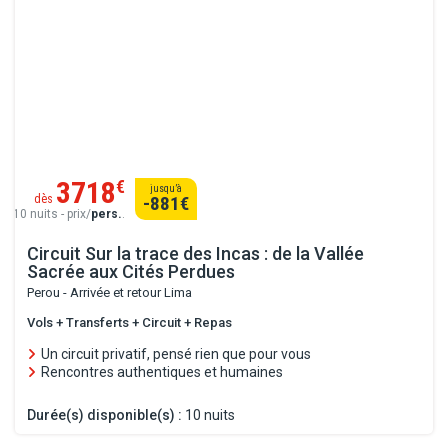
3718
€
jusqu’à
dès
-881
€
10 nuits - prix/
pers.
.
Circuit Sur la trace des Incas : de la Vallée
Sacrée aux Cités Perdues
Perou - Arrivée et retour Lima
Vols + Transferts + Circuit + Repas
Un circuit privatif, pensé rien que pour vous
Rencontres authentiques et humaines
Durée(s) disponible(s) :
10 nuits