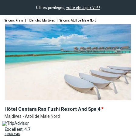
Offres privilèges,
votre été à prix VIP !
Séjours Fram
|
Hôtel club Maldives
|
Séjours Atoll de Male Nord
Hôtel Centara Ras Fushi Resort And
Spa
4
Maldives - Atoll de Male Nord
Excellent, 4.7
6,864 avis