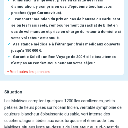
Annulation & imprévus : prise en charge des frais
d'annulation, y compris en cas d'épidémie touchant vos
proches (type Coronavirus).
Transport : maintien du prix en cas de hausse du carburant
selon les frais réels, remboursement du rachat de billet en
cas de vol manqué et prise en charge du retour à domicile si
votre vol retour est annulé.
Assistance médicale à l'étranger : frais médicaux couverts
jusqu'à 150 000 €.
Garantie Soleil : un Bon Voyage de 300 € si le beau temps
n'est pas au rendez-vous pendant votre séjour.
+ Voir toutes les garanties
Situation
Les Maldives comptent quelques 1200 îles coralliennes, petits
pétales de fleurs posés sur l'océan Indien, véritable symphonie de
couleurs, blancheur éblouissante du sable, vert intense des
cocotiers, lagons tièdes aux eaux turquoise et émeraude. Les
Maldives, situées juste au-dessus de l'équateur au sud-ouest du