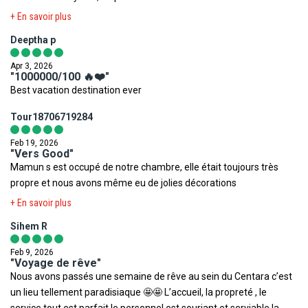
vivement cet hôtel, car tout le personnel est très gentil, à l’écoute
+ En savoir plus
et aux petits soins. Merci à ASHIK pour le nettoyage journalier de la
Deeptha p
chambre. Rien à dire. Parfait et merci. Merci à MAMA pour sa
gentillesse et ses bons repas. Merci à CENTARA RAS FUSHI
Apr 3, 2026
RESORT &SPA MALDIVES pour leur accueil.
"1000000/100 🔥❤️"
Best vacation destination ever
Tour18706719284
Feb 19, 2026
"Vers Good"
Mamun s est occupé de notre chambre, elle était toujours très
propre et nous avons même eu de jolies décorations
+ En savoir plus
Sihem R
Feb 9, 2026
"Voyage de rêve"
Nous avons passés une semaine de rêve au sein du Centara c’est
un lieu tellement paradisiaque 🤩🤩 L’accueil, la propreté , le