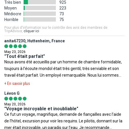
Les photos utilisées pour présenter les hôtels et la destination le
Très bien
925
préavis nous vous invitons à consulter avant votre départ les sites
sont à titre indicatif et non-contractuel. Concernant votre
Moyen
223
Internet suivants afin de prendre connaissance des éventuelles
Médiocre
73
logement, l'hôtel offre différentes configurations et décorations.
restrictions, obligations ou tout simplement des informations
Horrible
75
La chambre allouée lors de votre arrivée pourra être ainsi
relatives à votre destination.
différente de celle figurant en photo sur le présent descriptif.
Pour plus d'information sur le contrôle des avis des membres de
TripAdvisor,
cliquer ici
Ministère de la Santé
,
Institut de veille sanitaire
,
Méteo France
Votre séjour est assuré par le tour opérateur suivant :
anita67230, Huttenheim, France
Voyage
,
Ministère des Affaires Etrangères
,
Documents légaux
FRAM
May 23, 2026
pour la sortie du territoire
.
"Tout était parfait"
Nous avons été accueillis par un homme de chambre formidable,
Toutefois il est rappelé qu'aucune région du monde ni aucun pays
toujours à l’écoute mondol était très gentil, très serviable et son
ne peuvent être considérés comme étant à l'abri du risque
travail était parfait. Un employé remarquable. Nous lui sommes
terroriste.
très reconnaissant de nous avoir fait passer un séjour avec une
+ En savoir plus
chambre toujours au top
Lévon G
May 20, 2026
"Voyage incroyable et inoubliable"
Ce fut un voyage, magnifique, demande de fiançailles avec l’aide
de l’hôtel, excursion pour voir les requins. Le pilotis, donnant sur la
mer était incroyable, un paradis sur l’eau. Je recommande