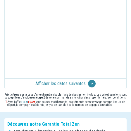
Afficher les dates suivantes
Prix ttc/pers sur la base d'une chambre double, frais de dossier non inclus. Les prix et pensions sont
susceptibles d'évoluer en étape 2 de votre commande en fonction des disponibilités.
Voir conditions
Avec l'offre
vous pouvez modifier certains éléments de votre voyage comme l'heure de
départ, la compagnie aérienne, le type de transfert ou le nombre de bagages souhaités.
Découvrez notre Garantie Total Zen