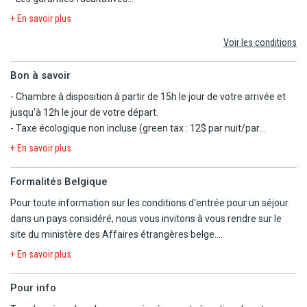
- Les autres repas et les boissons
+ En savoir plus
- Les activités et excursions payantes
Voir les conditions
- Les dépenses d'ordre personnel
Bon à savoir
- Chambre à disposition à partir de 15h le jour de votre arrivée et
jusqu'à 12h le jour de votre départ.
- Taxe écologique non incluse (green tax : 12$ par nuit/par
personne sauf pour les moins de 2 ans).
+ En savoir plus
- Taxe touristique incluse.
- Chambres non-fumeurs.
Formalités Belgique
- Animaux non admis.
Pour toute information sur les conditions d'entrée pour un séjour
- Dîners Noël (24/12, en option) et Nouvel An (31/12, en option).
dans un pays considéré, nous vous invitons à vous rendre sur le
- Hôtel non adapté aux personnes à mobilité réduite
site du ministère des Affaires étrangères belge.
- Le maldivien est la langue officielle aux Maldives, l'anglais en est
https://diplomatie.belgium.be/fr/Services/voyager_a_letranger/con
la seconde langue. Le français n'est pas une langue pratiquée
+ En savoir plus
dans ce pays. Le personnel des hôtels aux Maldives est
majoritairement anglophone.
Pour info
- Le coût de la vie aux Maldives est élevé, les extras (repas,