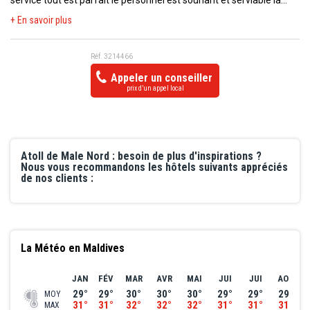
service tout est parfait le personnel est souriant et serviable la
nourriture gastronomique est juste incroyable Nous nous sommes
+ En savoir plus
régalés L’eau turquoise est à couper le souffle , le sable. Blanc
digne d’une carte postale , les piscines magnifiques, les villas sur
Réf. 3214466
pilotis une expérience unique 🥰 Une semaine au paradis 🤩🤩
Appeler un conseiller
Merci à toute l’équipe du Centara
prix d’un appel local
Atoll de Male Nord : besoin de plus d'inspirations ?
Nous vous recommandons les hôtels suivants appréciés
de nos clients :
La Météo en Maldives
JAN
FÉV
MAR
AVR
MAI
JUI
JUI
AOÛ
29°
29°
30°
30°
30°
29°
29°
29°
MOY
31°
31°
32°
32°
32°
31°
31°
31°
MAX