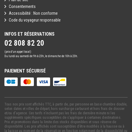
Consentements
Accessibilité : Non conforme
Code du voyageur responsable
INFOS ET RÉSERVATIONS
02 808 82 20
(prix d’un appel local)
Du lundi au samedi de 9h à 23h, le dimanche de 10h à 23h.
PAIEMENT SÉCURISÉ
Tous nos prix sont affichés TTC, à partir de, par personne en base chambre double,
selon dates et villes de départ, hors surcharge carburant et hors frais de dossier
et/ou d'agence. Ces tarifs n’incluent pas les frais de dernière minute ni les
suppléments spécifiques susceptibles de s’appliquer à certaines destinations.
Prix et promotions dans la limite des stocks disponibles et sous réserve de
disponibilité. Les prix affichés sont susceptibles d’être modifiés à la hausse ou à
la baisse au moment de la réservation en fonction notamment de la disponibilité ou