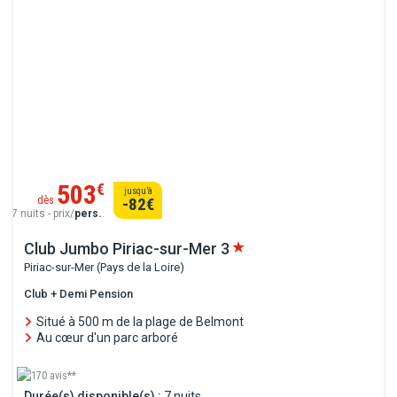
503
€
jusqu’à
dès
-82
€
7 nuits - prix/
pers.
.
Club Jumbo Piriac-sur-Mer
3
Piriac-sur-Mer (Pays de la Loire)
Club + Demi Pension
Situé à 500 m de la plage de Belmont
Au cœur d'un parc arboré
170 avis**
Durée(s) disponible(s) :
7 nuits