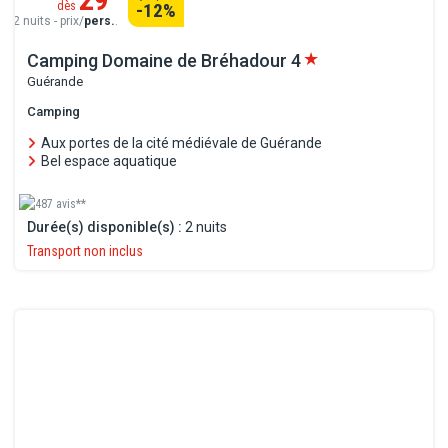
dès
-12
%
2 nuits - prix/
pers.
.
Camping Domaine de Bréhadour
4
Guérande
Camping
Aux portes de la cité médiévale de Guérande
Bel espace aquatique
487 avis**
Durée(s) disponible(s) :
2 nuits
Transport non inclus