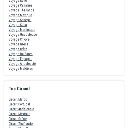
Voyage Italie
Voyage Canaries
Voyage Thaïlande
Voyage Mexique
Voyage Senegal
Voyage Cuba
Voyage Martinique
Voyage Guadeloupe
Voyage Chypre
Voyage Grece
Voyage Crète
Voyage Baléares
Voyage Espagne
Voyage Andalousie
Voyage Maldives
Top Circuit
Circuit Maroc
Circuit Portugal
Circuit Andalousie
Circuit Mexique
Circuit Grèce
Circuit Thaïlande