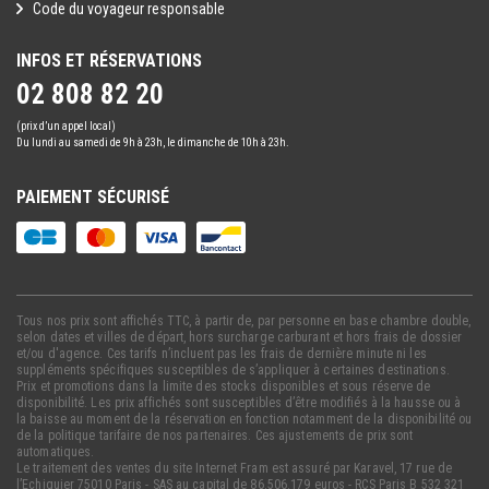
Code du voyageur responsable
INFOS ET RÉSERVATIONS
02 808 82 20
(prix d’un appel local)
Du lundi au samedi de 9h à 23h, le dimanche de 10h à 23h.
PAIEMENT SÉCURISÉ
Tous nos prix sont affichés TTC, à partir de, par personne en base chambre double,
selon dates et villes de départ, hors surcharge carburant et hors frais de dossier
et/ou d'agence. Ces tarifs n’incluent pas les frais de dernière minute ni les
suppléments spécifiques susceptibles de s’appliquer à certaines destinations.
Prix et promotions dans la limite des stocks disponibles et sous réserve de
disponibilité. Les prix affichés sont susceptibles d’être modifiés à la hausse ou à
la baisse au moment de la réservation en fonction notamment de la disponibilité ou
de la politique tarifaire de nos partenaires. Ces ajustements de prix sont
automatiques.
Le traitement des ventes du site Internet Fram est assuré par Karavel, 17 rue de
l’Echiquier 75010 Paris - SAS au capital de 86.506.179 euros - RCS Paris B 532 321