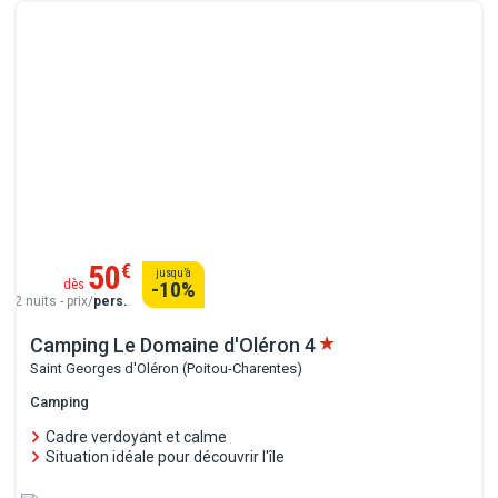
50
€
jusqu’à
dès
-10
%
2 nuits - prix/
pers.
.
Camping Le Domaine d'Oléron
4
Saint Georges d'Oléron (Poitou-Charentes)
Camping
Cadre verdoyant et calme
Situation idéale pour découvrir l'île