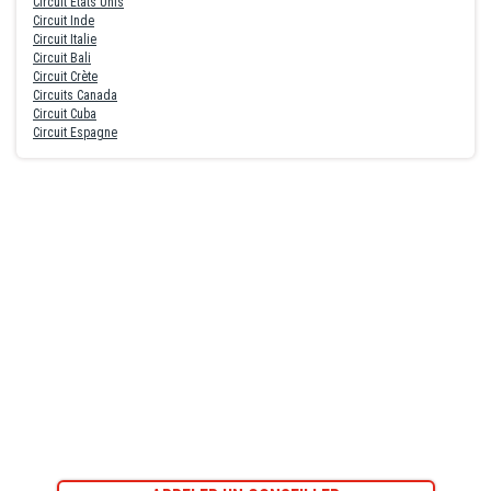
Circuit Etats Unis
Circuit Inde
Circuit Italie
Circuit Bali
Circuit Crète
Circuits Canada
Circuit Cuba
Circuit Espagne