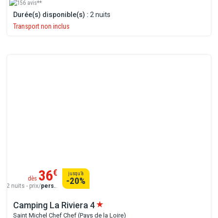
156 avis**
Durée(s) disponible(s) :
2 nuits
Transport non inclus
36
€
jusqu’à
dès
-20
%
2 nuits - prix/
pers.
.
Camping La Riviera
4
Saint Michel Chef Chef (Pays de la Loire)