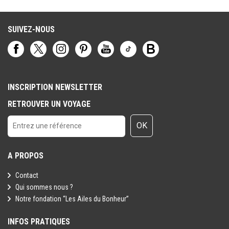
Toutefois il est rappelé qu'aucune région du monde ni aucun pays
ne peuvent être considérés comme étant à l'abri du risque
terroriste.
SUIVEZ-NOUS
INSCRIPTION NEWSLETTER
RETROUVER UN VOYAGE
OK
A PROPOS
Contact
Qui sommes nous ?
Notre fondation “Les Ailes du Bonheur”
INFOS PRATIQUES