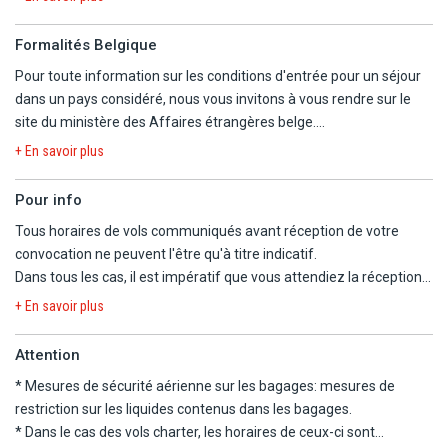
En raison de travaux sur la route entre Arequipa et Puno, le
Formalités Belgique
trajet prendra plus de temps que d'habitude et des arrêts
Pour toute information sur les conditions d'entrée pour un séjour
temporaires sont possibles en raison de la fermeture
dans un pays considéré, nous vous invitons à vous rendre sur le
ponctuelle de la voie. Par conséquent, le déjeuner au
site du ministère des Affaires étrangères belge.
restaurant sera remplacé par un box lunch afin d'optimiser le
https://diplomatie.belgium.be/fr/Services/voyager_a_letranger/con
temps de route. La visite de Sillustani sera donc
+ En savoir plus
reprogrammée au jour 4, après Uros et Taquile, avec un temps
de visite adapté.
Pour info
Tous horaires de vols communiqués avant réception de votre
CIRCUIT PRIVÉ :
convocation ne peuvent l'être qu'à titre indicatif.
- Programme privatif réalisable dès 2 participants et qui pourra
Dans tous les cas, il est impératif que vous attendiez la réception
être constitué au maximum de 20 participants de votre choix. À
de la convocation comprenant les horaires définitifs avant
+ En savoir plus
partir du 2/1/27, maximum 14 participants.
d'organiser votre voyage.
- Guides locaux francophones pour les visites, à chaque étape.
Nous ne pourrons être tenus responsables d'un changement
Attention
- Transfert en bus de ligne (bus touristique non privé) sur le trajet
d'horaires entre votre réservation et la convocation définitive.
Puno / Cusco (jour 5) avec assistance francophone pour les
* Mesures de sécurité aérienne sur les bagages:
mesures de
Nous vous informons que, pour ce séjour, les vols sont
départs et arrivées et présence d'un accompagnateur
restriction sur les liquides contenus dans les bagages
.
susceptibles de faire l'objet d'une escale.
hispanophone ou anglophone dans le bus.
* Dans le cas des vols charter, les horaires de ceux-ci sont