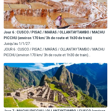
Jour 6 :
CUSCO / PISAC / MARAS / OLLANTAYTAMBO / MACHU
PICCHU (environ 170 km/ 3h de route et 1h30 de train)
Jusqu'au 1/1/27 :
JOUR 6 : CUSCO / PISAC / MARAS / OLLANTAYTAMBO / MACHU
PICCHU (environ 170 km/ 3h de route et 1h30 de train)
Petit déjeuner. Départ pour le village de Pisac situé à 32 km au
nord de Cusco (environ 50 min de route). Visite du village et de son
marché (produits artisanaux, tissus, ponchos, bijoux, objets).
Continuation vers les Salines de Maras situées à 52 km (environ
1h30 de route). Les salines sont accrochées à flanc de montagne
parmi les plus anciennes du Pérou. Découverte du site depuis un
belvédère. Déjeuner dans un restaurant local avec animation
musicale. Route vers Ollantaytambo (45 km, environ 1h de route)
et visite du village inca. Transfert à la gare d'Ollantaytambo pour le
Jour 7 :
MACHU PICCHU / OLLANTAYTAMBO / CUSCO (environ