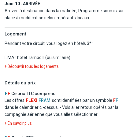
Jour 10 :
ARRIVÉE
Arrivée à destination dans la matinée, Programme soumis sur
place à modification selon impératifs locaux.
Logement
Pendant votre circuit, vous logez en hôtels 3* :
LIMA : hôtel Tambo II (ou similaire).
AREQUIPA : hôtel Majestad Arequipa 3* (ou similaire).
+ Découvrir tous les logements
PUNO : hôtel Intiga 3* (ou similaire) / Comunidad Llachon
CUSCO : hôtel La Hacienda Plaza Regocijo 3* ou Munay Wasi Inn
Détails du prix
3* (ou similaire).
AGUAS CALIENTES (Machu Picchu) : Hôtel Hatun Samay 3* (ou
F
F
Ce prix TTC comprend
similaire).
Les offres
FLEXI
FRAM
sont identifiées par un symbole
F
F
dans le calendrier ci-dessus.
- Vols aller retour opérés par la
Liste d'hôtels communiquée à titre indicatif, les hôtels vous seront
compagnie aérienne que vous allez sélectionner
confirmés dans le carnet de voyage transmis quelques jours avant
- Logement en chambre double standard dans les hôtels
+ En savoir plus
le départ.
mentionnés ou similaires
- La formule Pension Complète