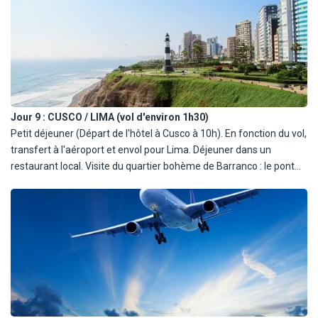
avec spectacle dans un restaurant local (transfert à pied). Nuit à
d'Urubamba, véritable cœur de la vie locale, avec dégustation de
l'hôtel.
fruits de saison. Déjeuner dans un restaurant local avec animation
musicale. Visite du village inca d'Ollantaytambo, puis transfert à la
gare et départ en train Expedition vers Aguas Calientes.
Installation à l'hôtel, dîner et nuit à l'hôtel.
À noter : Pendant la saison des pluies entre novembre et avril, la
Jour 9 :
CUSCO / LIMA (vol d'environ 1h30)
visite des Salines de Maras peut être remplacée par la découverte
Petit déjeuner (Départ de l'hôtel à Cusco à 10h). En fonction du vol,
du village de Moray.
transfert à l'aéroport et envol pour Lima. Déjeuner dans un
De plus, prévoir un bagage de 8 à 11 kg maximum pour le train
restaurant local. Visite du quartier bohème de Barranco : le pont
vers Machu Picchu.
des soupirs, le mirador de Barranco avec une vue panoramique
sur l'océan et du petit port de pêche "Chorillo", la place du parc
Municipal avec une belle église coloniale. Transfert à l'aéroport.
Assistance aux formalités d'embarquement envol pour la France.
Dîner et nuit à bord.