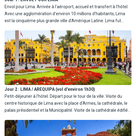
Envol pour Lima. Arrivée à l'aéroport, accueil et transfert à l'hôtel.
Avec une agglomération d'environ 10 millions d'habitants, Lima
est la cinquième plus grande ville d'Amérique Latine. Lima fut
fondée en 1535 par le conquistador espagnol Francisco Pizarro,
sous le nom de "la Ciudad de los Reyes" (la cité des Rois). Son
centre-ville a été classé dans le patrimoine mondial de l'Unesco en
1991. C'est une capitale, cœur commercial, financier, culturel et
politique du Pérou. Dîner libre. Nuit à votre hôtel.
Jour 2 :
LIMA / AREQUIPA (vol d'environ 1h30)
Petit-déjeuner à l'hôtel. Départ pour le tour de la ville. Visite du
centre historique de Lima avec la place d'Armes, la cathédrale, le
palais présidentiel et la Municipalité. Visite de la cathédrale édifiée
en 1625 et reconstruite après le tremblement de terre en 1940.
Malgré une façade relativement austère, elle garde en son
intérieur de belles stèles en bois taillé dans le chœur. Continuation