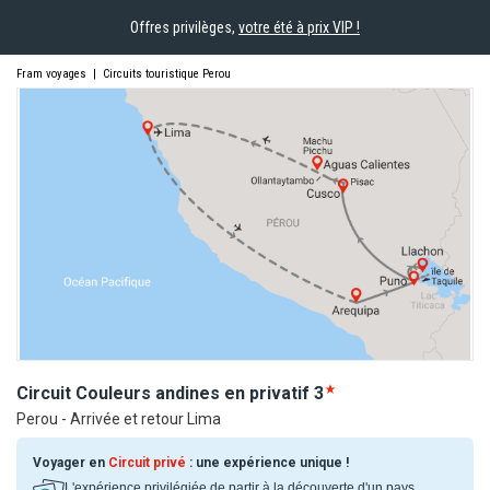
Offres privilèges,
votre été à prix VIP !
Fram voyages
|
Circuits touristique Perou
Circuit Couleurs andines en
privatif
3
Perou - Arrivée et retour Lima
Voyager en
Circuit privé
: une expérience unique !
L'expérience privilégiée de partir à la découverte d'un pays