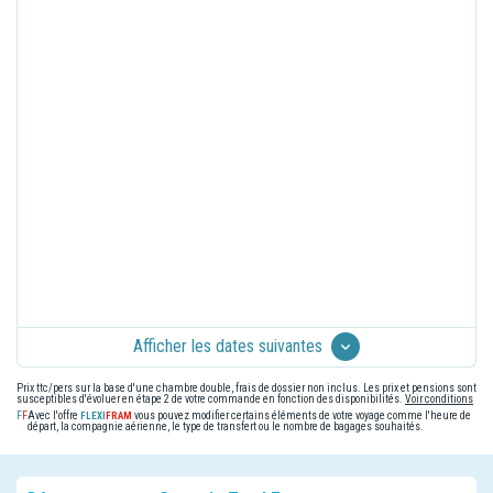
Afficher les dates suivantes
Prix ttc/pers sur la base d'une chambre double, frais de dossier non inclus. Les prix et pensions sont
susceptibles d'évoluer en étape 2 de votre commande en fonction des disponibilités.
Voir conditions
Avec l'offre
vous pouvez modifier certains éléments de votre voyage comme l'heure de
départ, la compagnie aérienne, le type de transfert ou le nombre de bagages souhaités.