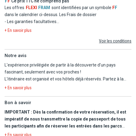
F
F
Ce prix TTC ne comprend pas
Capacité maximum : 3 adultes ou 2 adultes + 1 enfant.
- Les taxes d'aéroport et de solidarité
Les offres
FLEXI
FRAM
sont identifiées par un symbole
F
F
- Le transfert
dans le calendrier ci-dessus.
Les Frais de dossier
- Les garanties facultatives
- Les autres repas et les boissons
+ En savoir plus
- Les activités et excursions payantes
Voir les conditions
- Les dépenses d'ordre personnel
Notre avis
L'expérience privilégiée de partir à la découverte d'un pays
fascinant, seulement avec vos proches !
L'itinéraire est organisé et vos hôtels déjà réservés. Partez à la
découverte des sites incontournables du Pérou : Lima, Arequipa,
+ En savoir plus
Puno, Lac Titicaca et la Vallée Sacrée avec Cuzco et le Machu
Picchu ! Pays de contrastes, le Pérou offre tous les climats et
Bon à savoir
représente un territoire d'envergure pour les amoureux d'aventure
IMPORTANT : Dès la confirmation de votre réservation, il est
!
impératif de nous transmettre la copie de passeport de tous
les participants afin de réserver les entrées dans les parcs
nationaux, notamment pour les entrées au Machu Picchu.
+ En savoir plus