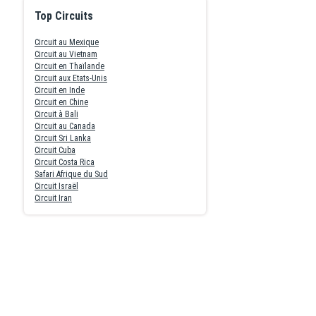
Top Circuits
Circuit au Mexique
Circuit au Vietnam
Circuit en Thaïlande
Circuit aux Etats-Unis
Circuit en Inde
Circuit en Chine
Circuit à Bali
Circuit au Canada
Circuit Sri Lanka
Circuit Cuba
Circuit Costa Rica
Safari Afrique du Sud
Circuit Israël
Circuit Iran