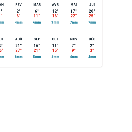
AN
FÉV
MAR
AVR
MAI
JUI
1°
2°
6°
12°
17°
20°
3°
6°
11°
16°
22°
25°
mm
4mm
6mm
3mm
7mm
7mm
UI
AOÛ
SEP
OCT
NOV
DÉC
2°
21°
16°
11°
7°
2°
6°
27°
21°
15°
9°
3°
mm
8mm
5mm
4mm
4mm
4mm