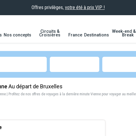
Offres privilèges,
votre été à prix VIP !
Circuits &
Week-end & 
s
Nos concepts
Croisières
France
Destinations
Break
nne
Au départ de Bruxelles
enne
| Profitez de nos offres de
voyages à la dernière minute Vienne
pour voyager au meilleu
e