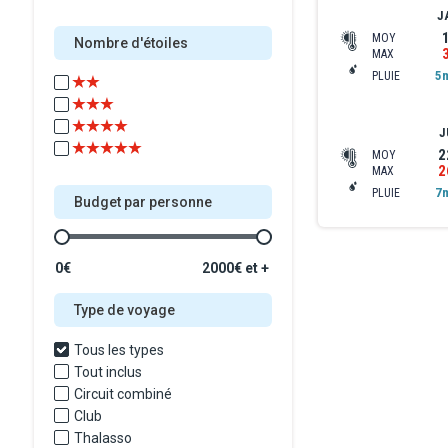
J
MOY
Nombre d'étoiles
MAX
5
PLUIE
J
2
MOY
2
MAX
7
PLUIE
Budget par personne
0€
2000€ et +
Type de voyage
Tous les types
Tout inclus
Circuit combiné
Club
Thalasso