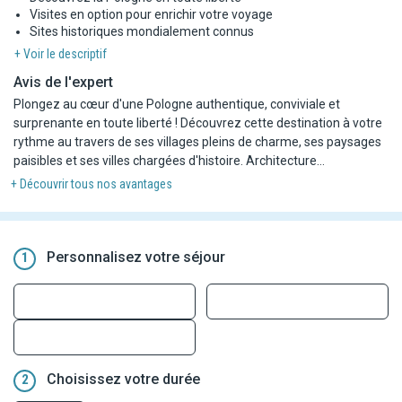
Visites en option pour enrichir votre voyage
Sites historiques mondialement connus
+ Voir le descriptif
Avis de l'expert
Plongez au cœur d'une Pologne authentique, conviviale et
surprenante en toute liberté ! Découvrez cette destination à votre
rythme au travers de ses villages pleins de charme, ses paysages
paisibles et ses villes chargées d'histoire. Architecture
remarquable, nature intacte, cuisine généreuse et patrimoine
+ Découvrir tous nos avantages
culturel foisonnant : la Pologne révèle une mosaïque
d'expériences et vous promet un voyage inoubliable.
Personnalisez votre séjour
1
Choisissez votre durée
2