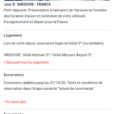
Jour 8 :
VARSOVIE - FRANCE
En option :
Petit-déjeuner. Présentation à l'aéroport de Varsovie en fonction
Visite de l'impressionnante mine de sel de Wieliczka, monument
des horaires d'avion et restitution de votre véhicule.
unique au monde inscrit sur la liste du Patrimoine mondial de
Enregistrement et départ pour la France.
l'UNESCO. Elle fait partie des plus vieux établissements
d'exploitation qui entraîne les visiteurs dans un dédale étonnant
de galeries taillées dans le sel, de chapelles remarquablement
Logement
décorées, de lacs souterrains et de chambres contenants des
Lors de votre séjour, vous serez logés en hôtel 3* (ou similaire) :
sculptures uniques taillées à même la roche saline.
VARSOVIE : Hôtel Hetman 3* / Hôtel Mercure Airport 3*
WROCLAW : Ibis Wroclaw Centrum 3*
+ Découvrir tous les logements
CRACOVIE : Hôtel Vienna House Easy 3*
Excursions
Liste d'hôtels communiquée à titre indicatif, les hôtels vous seront
Excursions valables jusqu'au 31/10/26. Tarifs et conditions de
confirmés dans le carnet de voyage transmis quelques jours avant
réservation dans l'étape suivante "tunnel de commande".
le départ.
DECOUVERTE & EXCURSIONS
+ En savoir plus
VISITE GUIDEE D'AUSCHWITZ-BIRKENAU AVEC GUIDE