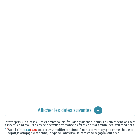
Afficher les dates suivantes
Prix ttc/pers sur la base d'une chambre double, frais de dossier non inclus. Les prix et pensions sont
susceptibles d'évoluer en étape 2 de votre commande en fonction des disponibilités.
Voir conditions
Avec l'offre
vous pouvez modifier certains éléments de votre voyage comme l'heure de
départ, la compagnie aérienne, le type de transfert ou le nombre de bagages souhaités.