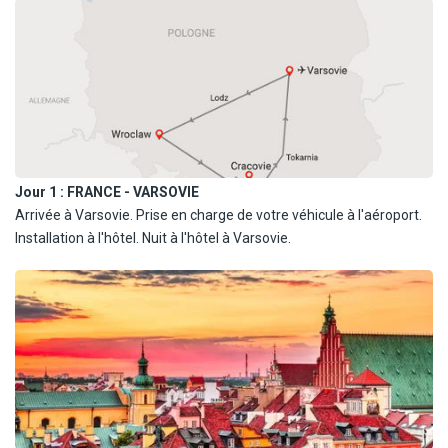
Formalités :
- Age minimum : 21 ans, pas d'âge maximum.
- Permis depuis 1 an au moins.
- Le prix comprend :
Kilométrage illimité.
Le surcharge aéroport.
Les taxes locales et TVA.
Jour 1 :
FRANCE - VARSOVIE
Garanties : dommage (CDW) et vol (THW).
Arrivée à Varsovie. Prise en charge de votre véhicule à l'aéroport.
Numéro d'urgence.
Installation à l'hôtel. Nuit à l'hôtel à Varsovie.
Une personne autorisée à la conduite du véhicule.
- Le prix ne comprend pas :
Les frais de carburant (le véhicule doit être rendu avec le plein).
Les frais de parking, garages, les péages d'autoroutes.
Les assurances complémentaires et équipements spéciaux à
réserver sur place.