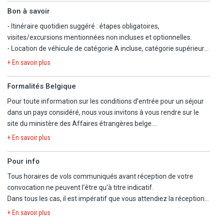
Bon à savoir
- Itinéraire quotidien suggéré : étapes obligatoires,
visites/excursions mentionnées non incluses et optionnelles.
- Location de véhicule de catégorie A incluse, catégorie supérieure
avec supplément.
+ En savoir plus
- Formule petit-déjeuner. Déjeuners et dîners libres.
- Ordre des étapes pouvant être modifié mais nombre de nuitées
Formalités Belgique
dans chaque zone respecté.
Pour toute information sur les conditions d'entrée pour un séjour
- Lors de votre séjour aux différents hôtels, le nettoyage des
dans un pays considéré, nous vous invitons à vous rendre sur le
chambres se fera toutes les 48 ou 72 heures selon la durée
site du ministère des Affaires étrangères belge.
d'occupation de la chambre. Il est toutefois possible de demander
https://diplomatie.belgium.be/fr/Services/voyager_a_letranger/con
un nettoyage de la chambre en se présentant à la réception.
+ En savoir plus
- Avec supplément, possibilité de logement en hôtel 4*.
- COURANT ELECTRIQUE : 230 V - 50 HZ - Type E - Adaptateur non
Pour info
nécessaire.
Tous horaires de vols communiqués avant réception de votre
convocation ne peuvent l'être qu'à titre indicatif.
PRESTATIONS OPTIONNELLES (à souscrire avant le départ, sous
Dans tous les cas, il est impératif que vous attendiez la réception
réserve de disponibilité et non remboursable en cas d'annulation) :
de la convocation comprenant les horaires définitifs avant
+ En savoir plus
- Visite guidée d'Auschwitz-Birkenau avec guide francophone :