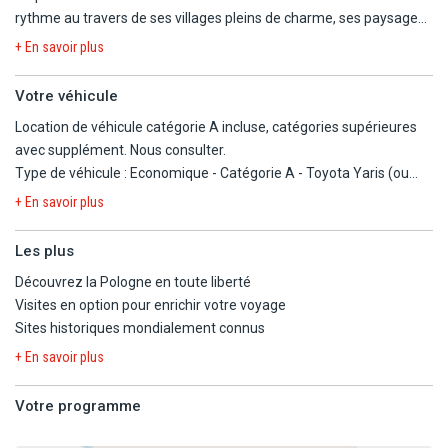
rythme au travers de ses villages pleins de charme, ses paysages
paisibles et ses villes chargées d'histoire. Architecture
+ En savoir plus
remarquable, nature intacte, cuisine généreuse et patrimoine
culturel foisonnant : la Pologne révèle une mosaïque
Votre véhicule
d'expériences et vous promet un voyage inoubliable.
Location de véhicule catégorie A incluse, catégories supérieures
avec supplément. Nous consulter.
Type de véhicule : Economique - Catégorie A - Toyota Yaris (ou
similaire), (5 personnes max, 5 portes)
+ En savoir plus
Avec supplément :
Les plus
- Type de véhicule : Compacte - Catégorie B - Volkswagen Golf (ou
Découvrez la Pologne en toute liberté
similaire), (5 personnes max, 5 portes).
Visites en option pour enrichir votre voyage
- Type de véhicule : Intermédiaire - Catégorie C - Opel Insignia (ou
Sites historiques mondialement connus
similaire), (5 personnes max, 5 portes).
- Type de véhicule : Premium - Catégorie D - Kia Ceed Sportwagon
+ En savoir plus
(ou similaire), (5 personnes max, 5 portes).
- Type de véhicule : SUV - Catégorie M - Nissan Qashqai (ou
Votre programme
similaire), (5 personnes max, 5 portes).