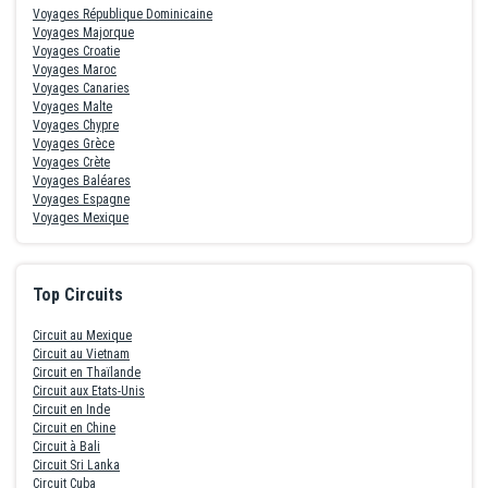
Voyages République Dominicaine
Voyages Majorque
Voyages Croatie
Voyages Maroc
Voyages Canaries
Voyages Malte
Voyages Chypre
Voyages Grèce
Voyages Crète
Voyages Baléares
Voyages Espagne
Voyages Mexique
Top Circuits
Circuit au Mexique
Circuit au Vietnam
Circuit en Thaïlande
Circuit aux Etats-Unis
Circuit en Inde
Circuit en Chine
Circuit à Bali
Circuit Sri Lanka
Circuit Cuba