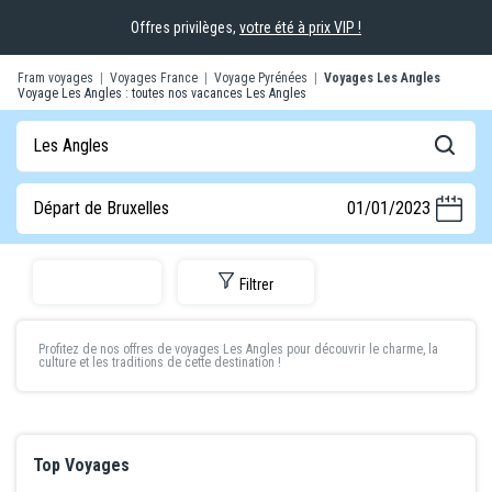
Offres privilèges,
votre été à prix VIP !
Fram voyages
|
Voyages France
|
Voyage Pyrénées
|
Voyages Les Angles
Voyage Les Angles : toutes nos vacances Les Angles
Les Angles
Départ de Bruxelles
01/01/2023
Filtrer
Profitez de nos offres de
voyages Les Angles
pour découvrir le charme, la
culture et les traditions de cette destination !
Top Voyages