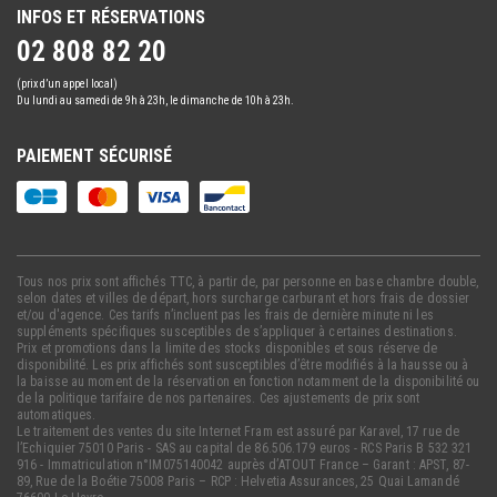
INFOS ET RÉSERVATIONS
02 808 82 20
(prix d’un appel local)
Du lundi au samedi de 9h à 23h, le dimanche de 10h à 23h.
PAIEMENT SÉCURISÉ
Tous nos prix sont affichés TTC, à partir de, par personne en base chambre double,
selon dates et villes de départ, hors surcharge carburant et hors frais de dossier
et/ou d'agence. Ces tarifs n’incluent pas les frais de dernière minute ni les
suppléments spécifiques susceptibles de s’appliquer à certaines destinations.
Prix et promotions dans la limite des stocks disponibles et sous réserve de
disponibilité. Les prix affichés sont susceptibles d’être modifiés à la hausse ou à
la baisse au moment de la réservation en fonction notamment de la disponibilité ou
de la politique tarifaire de nos partenaires. Ces ajustements de prix sont
automatiques.
Le traitement des ventes du site Internet Fram est assuré par Karavel, 17 rue de
l’Echiquier 75010 Paris - SAS au capital de 86.506.179 euros - RCS Paris B 532 321
916 - Immatriculation n°IM075140042 auprès d’ATOUT France – Garant : APST, 87-
89, Rue de la Boétie 75008 Paris – RCP : Helvetia Assurances, 25 Quai Lamandé