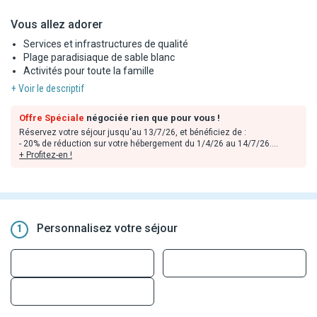
Vous allez adorer
Services et infrastructures de qualité
Plage paradisiaque de sable blanc
Activités pour toute la famille
+ Voir le descriptif
Offre Spéciale
négociée rien que pour vous !
Réservez votre séjour jusqu'au 13/7/26, et bénéficiez de :
- 20% de réduction sur votre hébergement du 1/4/26 au 14/7/26.
- 26% de réduction sur votre hébergement du 15/6/26 au 16/8/26.
+ Profitez-en !
- 33% de réduction sur votre hébergement du 17/7/26 au 31/10/26.
- 25% de réduction sur votre hébergement du 30/9/26 au 30/11/26.
- 32% de réduction sur votre hébergement du 1/11/26 au 23/12/26.
- 20% de réduction sur votre hébergement du 24/11/26 au 3/1/27.
Personnalisez votre séjour
1
Remises déjà incluses dans les tarifs en ligne, valables dans la limite
des stocks disponibles et non cumulables avec toute autre offre ou
avantage sauf mention contraire. Offres applicables sur les
prestations hôtelières uniquement.