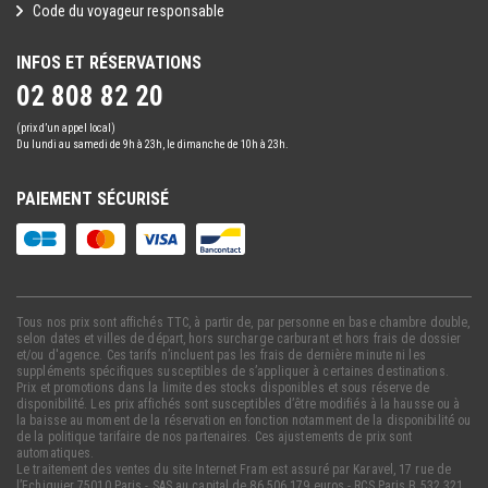
Code du voyageur responsable
INFOS ET RÉSERVATIONS
02 808 82 20
(prix d’un appel local)
Du lundi au samedi de 9h à 23h, le dimanche de 10h à 23h.
PAIEMENT SÉCURISÉ
Tous nos prix sont affichés TTC, à partir de, par personne en base chambre double,
selon dates et villes de départ, hors surcharge carburant et hors frais de dossier
et/ou d'agence. Ces tarifs n’incluent pas les frais de dernière minute ni les
suppléments spécifiques susceptibles de s’appliquer à certaines destinations.
Prix et promotions dans la limite des stocks disponibles et sous réserve de
disponibilité. Les prix affichés sont susceptibles d’être modifiés à la hausse ou à
la baisse au moment de la réservation en fonction notamment de la disponibilité ou
de la politique tarifaire de nos partenaires. Ces ajustements de prix sont
automatiques.
Le traitement des ventes du site Internet Fram est assuré par Karavel, 17 rue de
l’Echiquier 75010 Paris - SAS au capital de 86.506.179 euros - RCS Paris B 532 321