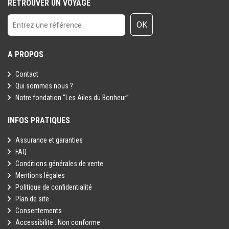
RETROUVER UN VOYAGE
douche est inadéquat. Il y a des débarbouillettes. L'air climatisé est
ajustable, la température et le fan. On retrouve aussi un parapluie,
OK
2 robes de chambre blanche + pantoufles, planche à repasser +
fer. Il manquait un séchoir, qu'on m'a apporté aussitôt que je l'ai
demandé. Wifi excellent partout.
A PROPOS
Contact
Qui sommes nous ?
Notre fondation “Les Ailes du Bonheur”
INFOS PRATIQUES
Assurance et garanties
FAQ
Conditions générales de vente
Mentions légales
Politique de confidentialité
Plan de site
Consentements
Accessibilité : Non conforme