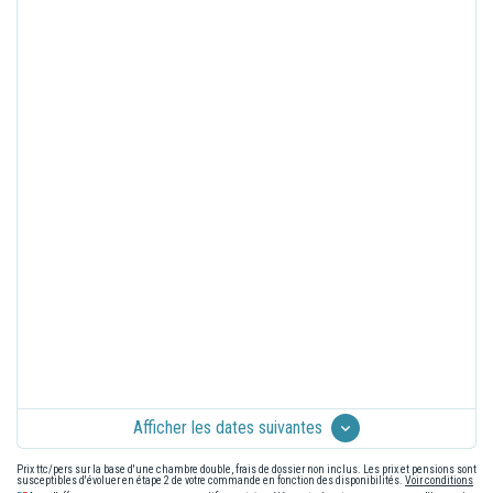
Afficher les dates suivantes
Prix ttc/pers sur la base d'une chambre double, frais de dossier non inclus. Les prix et pensions sont
susceptibles d'évoluer en étape 2 de votre commande en fonction des disponibilités.
Voir conditions