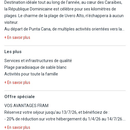
Destination idéale tout au long de l'année, au cœur des Caraïbes,
la République Dominicaine est célèbre pour ses kilomètres de
plages. Le charme de la plage de Uvero Alto, n'échappera à aucun
visiteur.
Au départ de Punta Cana, de multiples activités orientées vers la
mer s'offriront à vous, comme la plongée et bien d'autres sports
+ En savoir plus
nautiques. Mais la République Dominicaine, ce n'est pas que des
plages de rêve. Explorez l'arrière-pays et ses paysages verdoyants
Les plus
et partez à la rencontre de la vie sauvage qui y règne. De
Services et infrastructures de qualité
nombreuses activités vous y attendent : découverte de la faune et
Plage paradisiaque de sable blanc
la flore, canyoning, rafting et bien d'autres.
Activités pour toute la famille
Réservez votre séjour au Wyndham Alltra Punta Cana 4*sup
+ En savoir plus
(normes locales) !
Offre spéciale
Niché sur la plage d'Uvero Alto, bordée de palmiers, le Wyndham
VOS AVANTAGES FRAM
Alltra Punta Cana 5* offre l'élégance d'un charme colonial avec
Réservez votre séjour jusqu'au 13/7/26, et bénéficiez de :
une énergie vibrante pour les voyageurs à la recherche de des
- 20% de réduction sur votre hébergement du 1/4/26 au 14/7/26.
vacances pleines de sens. Pour un séjour au service et à la qualité
- 26% de réduction sur votre hébergement du 15/6/26 au 16/8/26.
+ En savoir plus
irréprochables, profitez des installations de qualité proposées par