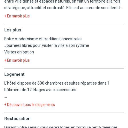
entre ville dense et espaces naturels, en fait un territoire à la fois
francophone.
stratégique, attractif et contrasté. Elle est au cœur de son identité,
de son économie et de son attrait touristique.
Découvrez une destination vivante, surprenante et profondément
+ En savoir plus
dépaysante.
Les plus
Entre modernisme et traditions ancestrales
Journées libres pour visiter la ville à son rythme
Visites en option
+ En savoir plus
Logement
L'hôtel dispose de 600 chambres et suites réparties dans 1
bâtiment de 12 étages avec ascenseurs.
Durant votre séjour, vous serez logés en chambre supérieure vue
+ Découvrir tous les logements
jardin (28 m²) équipée de :
Restauration
- Lit king size ou 2 lits simples.
Durant votre séjour vous serez logés en formule petit-déjeuner.