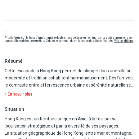
Prix ttc/pers sur la base d'une chambre double, frais de dossier non inclus. Les prix et pensions sont
susceptibles d'évoluer en étape 2 de votre commande en fonction des disponibilités.
Voir conditions
Résumé
Cette escapade à Hong Kong permet de plonger dans une ville où
modernité et tradition cohabitent harmonieusement. Dès l'arrivée,
le contraste entre effervescence urbaine et sérénité naturelle se
fait sentir. Les premiers jours mêlent découvertes culturelles,
+ En savoir plus
panoramas impressionnants et immersion dans le quotidien local.
Entre balades, gastronomie authentique, marchés animés et
Situation
paysages apaisants, chaque journée offre une ambiance
Hong Kong est un territoire unique en Asie, à la fois par sa
différente. La diversité des expériences rend le séjour riche et
localisation stratégique et par la diversité de ses paysages.
équilibré. Profitez d'un séjour en liberté pour découvrir la ville selon
La situation géographique de Hong Kong, entre mer et montagne,
vos envie ou profitez de visites optionnelles avec guide