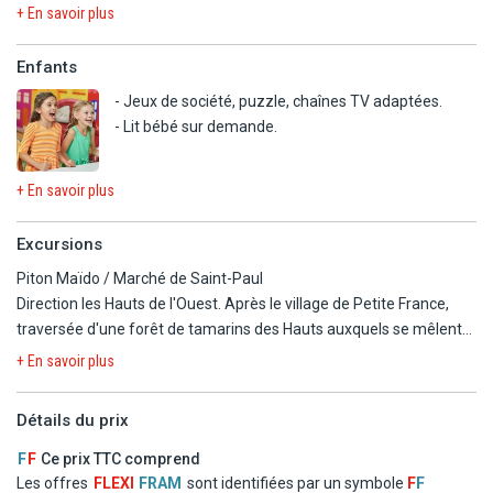
+ En savoir plus
- Golf,
- Parapente,
Enfants
- VTT,
- Canyoning,
- Jeux de société, puzzle, chaînes TV adaptées.
- Plongée,
- Lit bébé sur demande.
- Surf,
- Casino, discothèque.
+ En savoir plus
Excursions
Piton Maïdo / Marché de Saint-Paul
Direction les Hauts de l'Ouest. Après le village de Petite France,
traversée d'une forêt de tamarins des Hauts auxquels se mêlent
des calumets et des fougères, puis à 1700 m d'altitude les arbres
+ En savoir plus
disparaissent pour laisser place à des arbustes : c'est le Maïdo, qui
signifie « terre brûlée » en malgache. Le site naturel du Maïdo,
Détails du prix
inscrit au Patrimoine Mondial de l'Unesco et situé au cœur du Parc
National, surprend par la diversité de sa végétation et par le
F
F
Ce prix TTC comprend
panorama unique sur le cirque de Mafate, une merveille de la
Les offres
FLEXI
FRAM
sont identifiées par un symbole
F
F