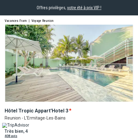
Offres privilèges,
votre été à prix VIP !
Vacances Fram
|
Voyage Reunion
Hôtel Tropic
Appart'Hotel
3
Reunion - L’Ermitage-Les-Bains
Très bien, 4
408 avis