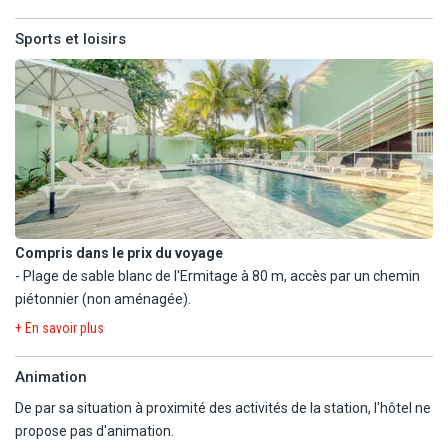
Sports et loisirs
Compris dans le prix du voyage
- Plage de sable blanc de l'Ermitage à 80 m, accès par un chemin
piétonnier (non aménagée).
- Piscine d'eau douce chauffée à 28° de mai à septembre,
+ En savoir plus
aménagée de transats et parasols, ouverte de 07h à 19h30.
- Prêt gratuit de masques, tubas, palmes, parasols (selon
Animation
disponibilités).
De par sa situation à proximité des activités de la station, l'hôtel ne
En option payante
propose pas d'animation.
A proximité (indépendant de l'hôtel) :