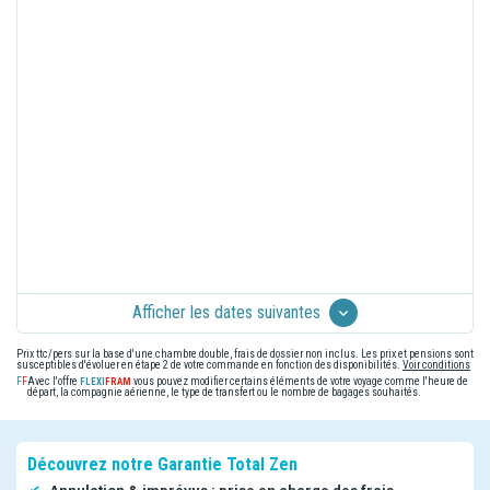
Afficher les dates suivantes
Prix ttc/pers sur la base d'une chambre double, frais de dossier non inclus. Les prix et pensions sont
susceptibles d'évoluer en étape 2 de votre commande en fonction des disponibilités.
Voir conditions
Avec l'offre
vous pouvez modifier certains éléments de votre voyage comme l'heure de
départ, la compagnie aérienne, le type de transfert ou le nombre de bagages souhaités.
Découvrez notre Garantie Total Zen