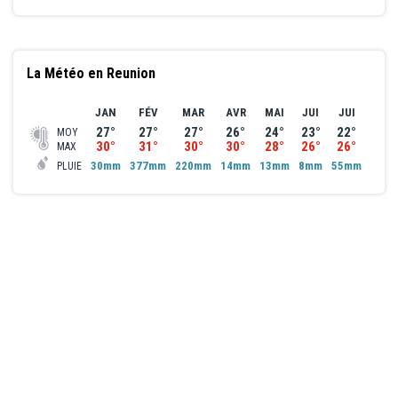
règlement sur place. Excursions réalisables sous réserve d'un
minimum de participants.
Programmes pouvant être modifiés selon impératifs locaux.
La Météo en Reunion
Offres et tarifs valables jusqu'à fin octobre 2026.
JAN
FÉV
MAR
AVR
MAI
JUI
JUI
AO
27°
27°
27°
26°
24°
23°
22°
22
MOY
30°
31°
30°
30°
28°
26°
26°
26
MAX
30mm
377mm
220mm
14mm
13mm
8mm
55mm
107
PLUIE