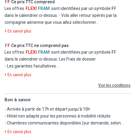
racontent d'anciennes traditions. Alberobello enchante par son
F
F
Ce prix TTC comprend
atmosphère unique, où chaque coin de rue est une carte postale
Les offres
FLEXI
FRAM
sont identifiées par un symbole
F
F
et où le temps semble ralentir, offrant émerveillement,
dans le calendrier ci-dessus.
- Vols aller retour opérés par la
authenticité et pure magie des Pouilles.
compagnie aérienne que vous allez sélectionner
- Logement à l'hôtel Torre Guaceto Greenblu Sea Emotions en
+ En savoir plus
Visite sans guide
chambre double standard
Adulte : 60€
- La formule Demi Pension + Boissons
F
F
Ce prix TTC ne comprend pas
Enfant (3-12 ans) : 55€
- Les taxes d'aéroport et de solidarité
Les offres
FLEXI
FRAM
sont identifiées par un symbole
F
F
- Le transfert
dans le calendrier ci-dessus.
Les Frais de dossier
MATERA & MONOPOLI
- Les garanties facultatives
Laissez-vous surprendre par le silence intemporel des Sassi de
- Les autres repas et les boissons
+ En savoir plus
Matera, où l'histoire de mêle à la lumière et à la pierre, puis
- Les activités et excursions payantes
respirez la liberté de la mer à Monopoli, entre ruelles blanches,
Voir les conditions
- Les dépenses d'ordre personnel
bateaux colorés et parfum de sel. Un voyage qui caresse l'âme,
entre émerveillement, beauté et atmosphère méditerranéenne
Bon à savoir
authentique.
- Arrivée à partir de 17h et départ jusqu'à 10h
- Hôtel non adapté pour les personnes à mobilité réduite
Visite sans guide
- Chambres communicantes disponibles (sur demande, selon
Adulte : 100€
disponibilité)
+ En savoir plus
Enfant (3-12 ans) : 95€