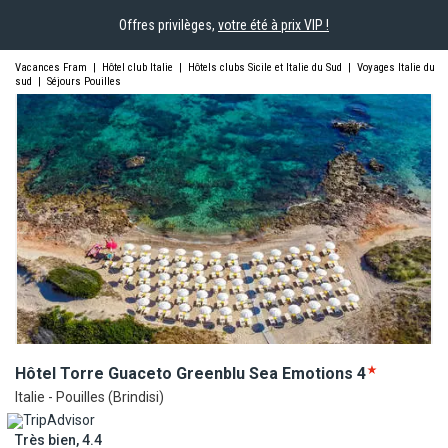
Offres privilèges,
votre été à prix VIP !
Vacances Fram
|
Hôtel club Italie
|
Hôtels clubs Sicile et Italie du Sud
|
Voyages Italie du
sud
|
Séjours Pouilles
Hôtel Torre Guaceto Greenblu Sea
Emotions
4
Italie - Pouilles (Brindisi)
Très bien, 4.4