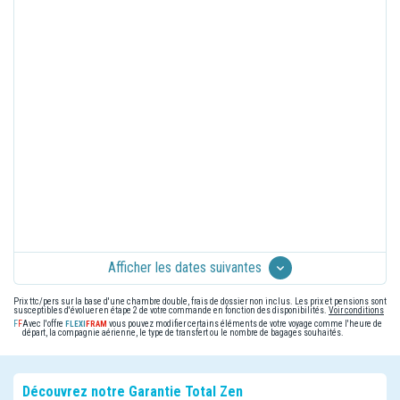
Afficher les dates suivantes
Prix ttc/pers sur la base d'une chambre double, frais de dossier non inclus. Les prix et pensions sont
susceptibles d'évoluer en étape 2 de votre commande en fonction des disponibilités.
Voir conditions
Avec l'offre
vous pouvez modifier certains éléments de votre voyage comme l'heure de
départ, la compagnie aérienne, le type de transfert ou le nombre de bagages souhaités.
Découvrez notre Garantie Total Zen