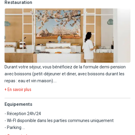
Restauration
Durant votre séjour, vous bénéficiez de la formule demi-pension
avec boissons (petit-déjeuner et diner, avec boissons durant les
repas : eau et vin maison).
+ En savoir plus
L'hôtel dispose d'un restaurant et d'un bar :
Equipements
- Restaurant buffet, salle climatisée. Cuisine locale et
- Réception 24h/24
internationale.
- Wi-FI disponible dans les parties communes uniquement
Petit-déjeuner : 7h30 à 10h
- Parking
Déjeuner : 12h30 à 14h (ouvert selon saison, les périodes et
- Bagagerie