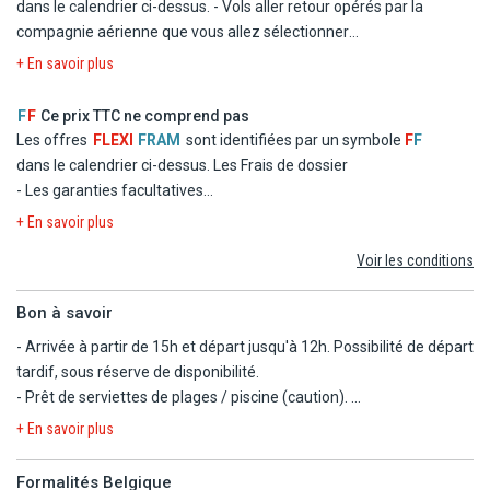
dans le calendrier ci-dessus.
- Vols aller retour opérés par la
compagnie aérienne que vous allez sélectionner
- Logement à l'hôtel THB Royal en chambre double standard
+ En savoir plus
- La formule (Aucun repas)
- Les taxes d'aéroport et de solidarité
F
F
Ce prix TTC ne comprend pas
- Le transfert
Les offres
FLEXI
FRAM
sont identifiées par un symbole
F
F
dans le calendrier ci-dessus.
Les Frais de dossier
- Les garanties facultatives
- Les autres repas et les boissons
+ En savoir plus
- Les activités et excursions payantes
Voir les conditions
- Les dépenses d'ordre personnel
Bon à savoir
- Arrivée à partir de 15h et départ jusqu'à 12h. Possibilité de départ
tardif, sous réserve de disponibilité.
- Prêt de serviettes de plages / piscine (caution).
- Hôtel adapté aux personnes à mobilité réduite (4 chambres
+ En savoir plus
adaptées, sur demande et sous réserve de disponibilité).
- Les animaux ne sont pas admis au sein de l'hôtel.
Formalités Belgique