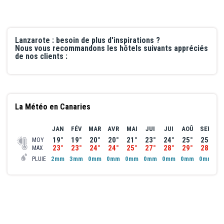
terroriste.
de bain par exemple permettraient d'aérer et d'éviter une certaine
humidité et une impression de confinement et rendrait l'air plus
sain, dommage et sans doute regrettable pour le bâtiment. Bonne
Lanzarote : besoin de plus d'inspirations ?
literie. Bonne douche. Espaces verts remarquablement bien
Nous vous recommandons les hôtels suivants appréciés
entretenus c'est un plaisir. Personnel de l'accueil sympathique;
de nos clients :
certains comme Paty particulièrement efficaces. La restauration
était globalement réellement bonne (sauf les "jus de fruit" du
petit-déjeuner), les produits frais, variés et bien cuits, et le
personnel efficace, organisé, professionnel. Piscines bien chaudes
La Météo en Canaries
et propres.
JAN
FÉV
MAR
AVR
MAI
JUI
JUI
AOÛ
SEP
O
19°
19°
20°
20°
21°
23°
24°
25°
25°
2
MOY
23°
23°
24°
24°
25°
27°
28°
29°
28°
2
MAX
2mm
3mm
0mm
0mm
0mm
0mm
0mm
0mm
0mm
1
PLUIE