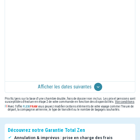
Afficher les dates suivantes
Prix ttc/pers sur la base d'une chambre double, frais de dossier non inclus. Les prix et pensions sont
susceptibles d'évoluer en étape 2 de votre commande en fonction des disponibilités.
Voir conditions
Avec l'offre
vous pouvez modifier certains éléments de votre voyage comme l'heure de
départ, la compagnie aérienne, le type de transfert ou le nombre de bagages souhaités.
Découvrez notre Garantie Total Zen
Annulation & imprévus : prise en charge des frais