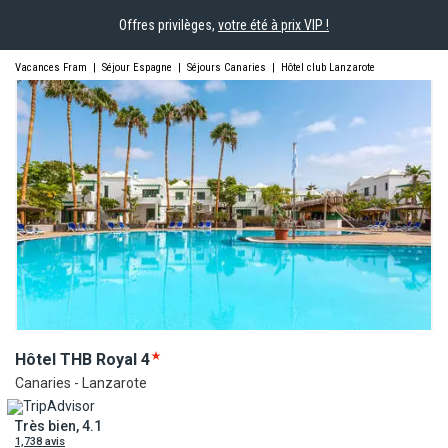
Offres privilèges,
votre été à prix VIP !
Vacances Fram
|
Séjour Espagne
|
Séjours Canaries
|
Hôtel club Lanzarote
Hôtel THB
Royal
4
Canaries - Lanzarote
Très bien, 4.1
1,738 avis