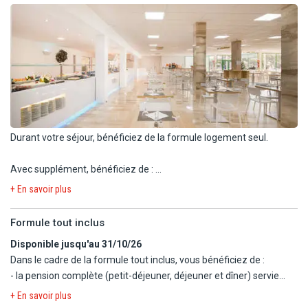
balcon vue piscine. Capacité maximale : 3 adultes + 1 enfant ou 2
adultes + 2 enfants
Durant votre séjour, bénéficiez de la formule logement seul.
Avec supplément, bénéficiez de :
- Formule petit déjeuner (buffet).
+ En savoir plus
- Formule demi-pension (petit-déjeuner et dîner).
- Formule tout inclus (voir rubrique dédiée). Disponible jusqu'au
Formule tout inclus
31/8/26
Disponible jusqu'au 31/10/26
Dans le cadre de la formule tout inclus, vous bénéficiez de :
L'hôtel dispose de 1 restaurant et 3 bars :
- la pension complète (petit-déjeuner, déjeuner et dîner) servie
- Restaurant principal avec cuisine internationale, show-cooking,
sous forme de buffet au restaurant principal,
dîner à thème.
+ En savoir plus
- collations de 14h à 17h45 au crêperie truck (5 fois/semaine) :