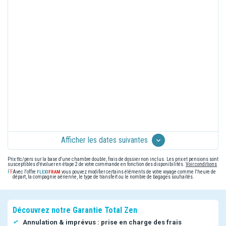
Afficher les dates suivantes
Prix ttc/pers sur la base d'une chambre double, frais de dossier non inclus. Les prix et pensions sont
susceptibles d'évoluer en étape 2 de votre commande en fonction des disponibilités.
Voir conditions
Avec l'offre
vous pouvez modifier certains éléments de votre voyage comme l'heure de
départ, la compagnie aérienne, le type de transfert ou le nombre de bagages souhaités.
Découvrez notre Garantie Total Zen
Annulation & imprévus : prise en charge des frais