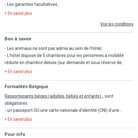
Les garanties annulation, bagages, retard aérien.
- Les garanties facultatives
- Heures d'ouverture 9h - coucher du soleil (hiver), 9h - 18h (été).
- Les autres repas et les boissons
+ En savoir plus
- Les activités et excursions payantes
Voir les conditions
- Les dépenses d'ordre personnel
Bon à savoir
- Les animaux ne sont pas admis au sein de l'hôtel.
- L'hôtel dispose de 5 chambres pour les personnes à mobilité
réduite en chambre deluxe (sur demande et sous réserve de
disponibilité).
+ En savoir plus
- L'hôtel dispose de chambres communicantes (sur demande et
sous réserve de disponibilité) : chambre standard + chambre
Formalités Belgique
standard, chambre supérieure + chambre supérieure, chambre de
Ressortissants belges (adultes, bébés et enfants) :
, sont
luxe + chambre de luxe et chambre de luxe + suite aquatique.
obligatoires :
- Prêt de serviettes de piscine.
- un passeport OU une carte nationale d'identité (CNI) d'une
- Taxe de séjour incluse.
validité minimale de 6 mois à l'arrivée.
- Arrivée à partir de 15h, départ jusqu'a 12h.
+ En savoir plus
- un visa de tourisme
- Déjeuner Noël (24/12) et dîner du Nouvel-An (31/12) inclus.
Pour info