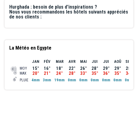
séjour a été une véritable réussite. Nous recommandons cet hôtel
Hurghada : besoin de plus d'inspirations ?
sans hésitation et espérons revenir prochainement à Hurghada 🙂
Nous vous recommandons les hôtels suivants appréciés
de nos clients :
La Météo en Egypte
JAN
FÉV
MAR
AVR
MAI
JUI
JUI
AOÛ
SEP
15°
16°
18°
22°
26°
28°
29°
29°
28°
MOY
20°
21°
24°
28°
33°
35°
36°
35°
34°
MAX
4mm
3mm
19mm
0mm
0mm
0mm
0mm
0mm
0mm
PLUIE