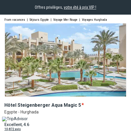
Offres privilèges,
votre été à prix VIP !
Fram vacances
|
Séjours Egypte
|
Voyage Mer Rouge
|
Voyages Hurghada
Hôtel Steigenberger Aqua
Magic
5
Egypte - Hurghada
Excellent, 4.6
10,872 avis