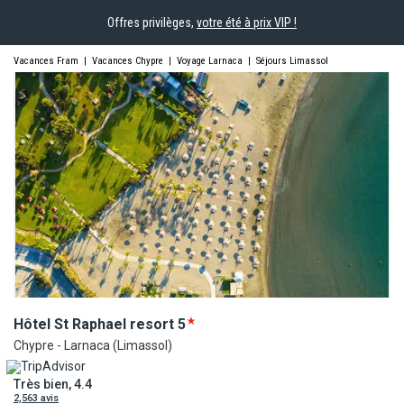
Offres privilèges,
votre été à prix VIP !
Vacances Fram
|
Vacances Chypre
|
Voyage Larnaca
|
Séjours Limassol
Hôtel St Raphael
resort
5
Chypre - Larnaca (Limassol)
Très bien, 4.4
2,563 avis