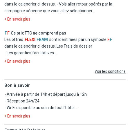
dans le calendrier ci-dessus.
- Vols aller retour opérés par la
compagnie aérienne que vous allez sélectionner
- Logement à l'hôtel St Raphael resort en chambre double
+ En savoir plus
standard
- La formule Petit Déjeuner
F
F
Ce prix TTC ne comprend pas
- Les taxes d'aéroport et de solidarité
Les offres
FLEXI
FRAM
sont identifiées par un symbole
F
F
- Le transfert
dans le calendrier ci-dessus.
Les Frais de dossier
- Les garanties facultatives
- Les autres repas et les boissons
+ En savoir plus
- Les activités et excursions payantes
Voir les conditions
- Les dépenses d'ordre personnel
Bon à savoir
- Arrivée à partir de 14h et départ jusqu'à 12h
- Réception 24h/24
- Wi-Fi disponible au sein de tout l'hôtel
- Prêt de serviette de piscine/plage gratuit.
+ En savoir plus
- L'hôtel est adapté aux personnes à mobilité réduite (chambre sur
demande)