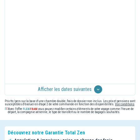
Afficher les dates suivantes
Prix ttc/pers sur la base d'une chambre double, frais de dossier non inclus. Les prix et pensions sont
susceptibles d'évoluer en étape 2 de votre commande en fonction des disponibilités.
Voir conditions
Avec l'offre
vous pouvez modifier certains éléments de votre voyage comme l'heure de
départ, la compagnie aérienne, le type de transfert ou le nombre de bagages souhaités.
Découvrez notre Garantie Total Zen