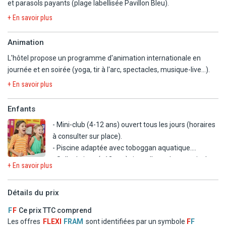
végétariens et sans gluten.
et parasols payants (plage labellisée Pavillon Bleu).
- 2 piscines extérieures avec transats et parasols
+ En savoir plus
En supplément :
- Piscine intérieure
- Formule demi-pension (petit-déjeuner et dîner)
- Salle de fitness
Animation
- Formule tout inclus (voir rubrique dédiée)
- Courts de tennis
L'hôtel propose un programme d'animation internationale en
En option payante
journée et en soirée (yoga, tir à l'arc, spectacles, musique-live...).
- Spa (soins, massages...)
+ En savoir plus
- Sports nautiques (wakeboard, scooter de mer, ski nautique...)
Enfants
- Mini-club (4-12 ans) ouvert tous les jours (horaires
à consulter sur place).
- Piscine adaptée avec toboggan aquatique.
- Salle de jeux (+12 ans) : jeux d'arcades, tennis de
+ En savoir plus
table et baby-foot.
- Menu enfant
Détails du prix
En supplément :
F
F
Ce prix TTC comprend
- Service de baby-sitting
Les offres
FLEXI
FRAM
sont identifiées par un symbole
F
F