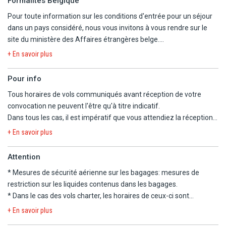
Formalités Belgique
- Les animaux ne sont pas admis au sein de l'établissement
Pour toute information sur les conditions d'entrée pour un séjour
- Taxe de séjour non incluse (à régler sur place, tarif non défini par
dans un pays considéré, nous vous invitons à vous rendre sur le
les autorités locales)
site du ministère des Affaires étrangères belge.
- Adaptateur nécessaire. Prise de type G. Courant électrique : 220
https://diplomatie.belgium.be/fr/Services/voyager_a_letranger/con
V - 50 HZ
+ En savoir plus
Pour info
Tous horaires de vols communiqués avant réception de votre
convocation ne peuvent l'être qu'à titre indicatif.
Dans tous les cas, il est impératif que vous attendiez la réception
de la convocation comprenant les horaires définitifs avant
+ En savoir plus
d'organiser votre voyage.
Nous ne pourrons être tenus responsables d'un changement
Attention
d'horaires entre votre réservation et la convocation définitive.
* Mesures de sécurité aérienne sur les bagages:
mesures de
Nous vous informons que, pour ce séjour, les vols sont
restriction sur les liquides contenus dans les bagages
.
susceptibles de faire l'objet d'une escale.
* Dans le cas des vols charter, les horaires de ceux-ci sont
déterminés dans les 48 heures précédant le départ. Les vols
La convocation à l'aéroport, les horaires en heures locales et le
+ En savoir plus
peuvent s'effectuer de jour comme de nuit, le premier et le dernier
plan de vol définitif vous seront communiqués dans les 48h avant