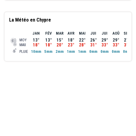
La Météo en Chypre
JAN
FÉV
MAR
AVR
MAI
JUI
JUI
AOÛ
SEP
13°
13°
15°
18°
22°
26°
29°
29°
27°
MOY
18°
18°
20°
23°
28°
31°
33°
33°
31°
MAX
10mm
5mm
2mm
1mm
1mm
0mm
0mm
0mm
0mm
PLUIE