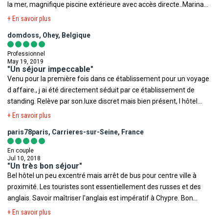
la mer, magnifique piscine extérieure avec accès directe..Marina
terroriste.
privée a proximité..
+ En savoir plus
domdoss, Ohey, Belgique
Professionnel
May 19, 2019
"Un séjour impeccable"
Venu pour la première fois dans ce établissement pour un voyage
d affaire., j ai été directement séduit par ce établissement de
standing. Relève par son.luxe discret mais bien présent, l hôtel
offre une multitude de jardins secrets dans insipide qu outside.
+ En savoir plus
Les communs sont agréablement décorés sans politique
paris78paris, Carrieres-sur-Seine, France
ostentatoire.. Les chambres sont luxueuses et assez
généreusement équipées. Le personnel.ainsi que la souriante
En couple
manager Evelin ne.laissent pas la part.belle à l.improvisation.
Jul 10, 2018
"Un très bon séjour"
services et promptitude sont des maîtres mots à leurs yeux. Au
Bel hôtel un peu excentré mais arrêt de bus pour centre ville à
niveau animation c'est assez lights . Les salles de conférence
proximité. Les touristes sont essentiellement des russes et des
sont.pratiques et très opérationnelles. La plage et le jardin
anglais. Savoir maîtriser l'anglais est impératif à Chypre. Bon
donnent à ce complexe un.espace de calme et sobriété. Pour.la
accueil, très grande chambre front de mer, belle vue, fruits, eau,
+ En savoir plus
cuisine, plus que bien! Soit.un régal pour.les papilles.