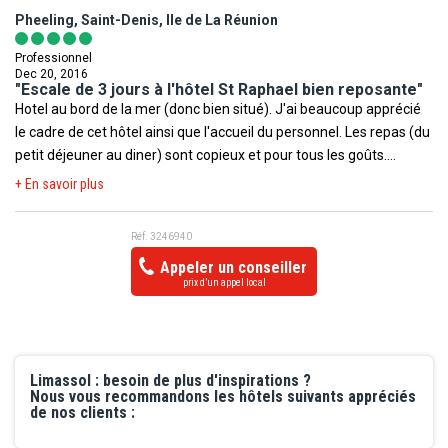
bouteille de vin, chocolats, service ménager parfait, literie au top,
Pheeling, Saint-Denis, Ile de La Réunion
le seul bémol, musique et chansons tous les soirs au bar extérieur,
impossible de dormir avant minuit.... Buffets parfaits en quantité
Professionnel
et qualité, serveurs sympathiques et professionnels. Jolies
Dec 20, 2016
"Escale de 3 jours à l'hôtel St Raphael bien reposante"
piscines, beaux jardins, plage facile d'accès, parasols et transats
Hotel au bord de la mer (donc bien situé). J'ai beaucoup apprécié
en quantité, pas de promiscuité. Les spectacles proposés le soir
le cadre de cet hôtel ainsi que l'accueil du personnel. Les repas (du
sont très courts mais souvent de bonne qualité.
petit déjeuner au diner) sont copieux et pour tous les goûts.
Malgré le mois de novembre, j'ai apprécié le soleil au bord de la
+ En savoir plus
piscine et dans les jardins très bien entretenus C'est un excellent
hôtel pour se reposer sur Limassol.
Réf. 3246940
Appeler un conseiller
prix d’un appel local
Limassol : besoin de plus d'inspirations ?
Nous vous recommandons les hôtels suivants appréciés
de nos clients :