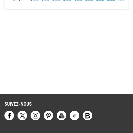
PLUIE
Malaga, Seville, Cordoue, Ronda, à des prix corrects. Même en
février, il y a beaucoup d’achalandage pour les visites des
incontournables.
SUIVEZ-NOUS