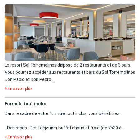
Le resort Sol Torremolinos dispose de 2 restaurants et de 3 bars.
Vous pourrez accéder aux restaurants et bars du Sol Torremolinos
Don Pablo et Don Pedro.
+ En savoir plus
Durant votre séjour, vous bénéficiez de la formule petit-déjeuner.
Formule tout inclus
- Restaurant Cordoba : buffet, show cooking, cuisine
Dans le cadre de votre formule tout inclus, vous bénéficiez :
internationale et locale, coin italien, terrasse vue sur le jardin.
- Restaurant Castilla : buffet, cuisine internationale et locale, show
- Des repas : Petit déjeuner buffet chaud et froid (de 7h30 à
cooking, terrasse. Situé au Sol Torremolinos Don Pedro. Ouvert en
10h30), déjeuner buffet (de 13h à 15h) et dîner buffet (de 18h30 à
haute saison.
+ En savoir plus