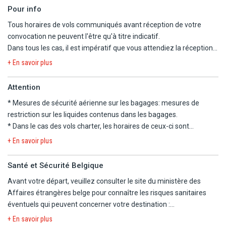
Pour info
Tous horaires de vols communiqués avant réception de votre
convocation ne peuvent l'être qu'à titre indicatif.
Dans tous les cas, il est impératif que vous attendiez la réception
de la convocation comprenant les horaires définitifs avant
+ En savoir plus
d'organiser votre voyage.
Nous ne pourrons être tenus responsables d'un changement
Attention
d'horaires entre votre réservation et la convocation définitive.
* Mesures de sécurité aérienne sur les bagages:
mesures de
Nous vous informons que, pour ce séjour, les vols sont
restriction sur les liquides contenus dans les bagages
.
susceptibles de faire l'objet d'une escale.
* Dans le cas des vols charter, les horaires de ceux-ci sont
déterminés dans les 48 heures précédant le départ. Les vols
La convocation à l'aéroport, les horaires en heures locales et le
+ En savoir plus
peuvent s'effectuer de jour comme de nuit, le premier et le dernier
plan de vol définitif vous seront communiqués dans les 48h avant
jour du voyage étant consacré au transport. L'organisateur n'ayant
le départ.
Santé et Sécurité Belgique
pas la maîtrise du choix des horaires, il ne saurait être tenu pour
Nous vous signalons que l'aéroport d'arrivée à Paris peut être
Avant votre départ, veuillez consulter le site du ministère des
responsable en cas de départ tardif et/ou de retour matinal le
différent de l'aéroport de départ.
Affaires étrangères belge pour connaître les risques sanitaires
dernier jour. En particulier, le départ pouvant avoir lieu tard en
Prestations à bord des vols moyen-courriers : pour vous garantir
éventuels qui peuvent concerner votre destination :
soirée, la date effective de départ peut être celle du lendemain.
un voyage au meilleur prix, les collations et boissons peuvent ne
https://diplomatie.belgium.be/fr/Services/voyager_a_letranger/con
Les horaires vous seront communiqués par mail ou par fax, sur
+ En savoir plus
pas être comprises lors des vols aller et retour ; nous vous offrons