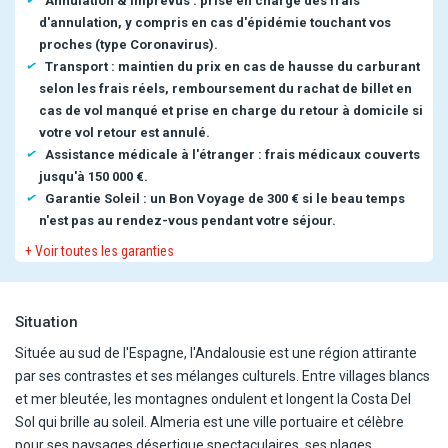
Annulation & imprévus : prise en charge des frais
d'annulation, y compris en cas d'épidémie touchant vos
proches (type Coronavirus).
Transport : maintien du prix en cas de hausse du carburant
selon les frais réels, remboursement du rachat de billet en
cas de vol manqué et prise en charge du retour à domicile si
votre vol retour est annulé.
Assistance médicale à l'étranger : frais médicaux couverts
jusqu'à 150 000 €.
Garantie Soleil : un Bon Voyage de 300 € si le beau temps
n'est pas au rendez-vous pendant votre séjour.
+ Voir toutes les garanties
Situation
Située au sud de l'Espagne, l'Andalousie est une région attirante
par ses contrastes et ses mélanges culturels. Entre villages blancs
et mer bleutée, les montagnes ondulent et longent la Costa Del
Sol qui brille au soleil. Almeria est une ville portuaire et célèbre
pour ses paysages désertique spectaculaires, ses plages