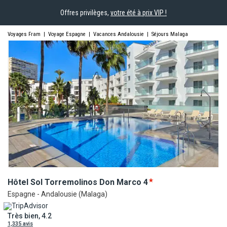
Offres privilèges,
votre été à prix VIP !
Voyages Fram
|
Voyage Espagne
|
Vacances Andalousie
|
Séjours Malaga
Hôtel Sol Torremolinos Don
Marco
4
Espagne - Andalousie (Malaga)
Très bien, 4.2
1,335 avis