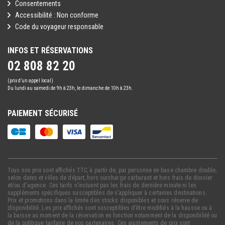
Consentements
Accessibilité : Non conforme
Code du voyageur responsable
INFOS ET RÉSERVATIONS
02 808 82 20
(prix d’un appel local)
Du lundi au samedi de 9h à 23h, le dimanche de 10h à 23h.
PAIEMENT SÉCURISÉ
Tous nos prix sont affichés TTC, à partir de, par personne en base chambre double,
selon dates et villes de départ, hors surcharge carburant et hors frais de dossier
et/ou d'agence. Ces tarifs n’incluent pas les frais de dernière minute ni les
suppléments spécifiques susceptibles de s’appliquer à certaines destinations.
Prix et promotions dans la limite des stocks disponibles et sous réserve de
disponibilité. Les prix affichés sont susceptibles d’être modifiés à la hausse ou à
la baisse au moment de la réservation en fonction notamment de la disponibilité ou
de la politique tarifaire de nos partenaires. Ces ajustements de prix sont