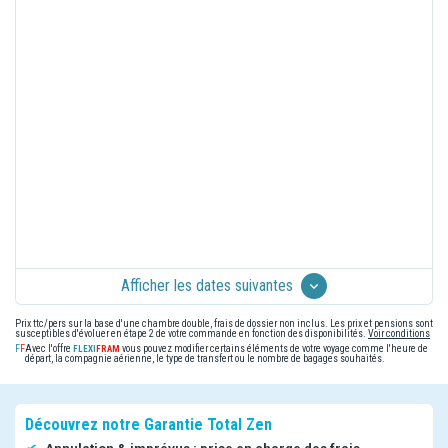
Afficher les dates suivantes
Prix ttc/pers sur la base d'une chambre double, frais de dossier non inclus. Les prix et pensions sont
susceptibles d'évoluer en étape 2 de votre commande en fonction des disponibilités.
Voir conditions
Avec l'offre
vous pouvez modifier certains éléments de votre voyage comme l'heure de
départ, la compagnie aérienne, le type de transfert ou le nombre de bagages souhaités.
Découvrez notre Garantie Total Zen