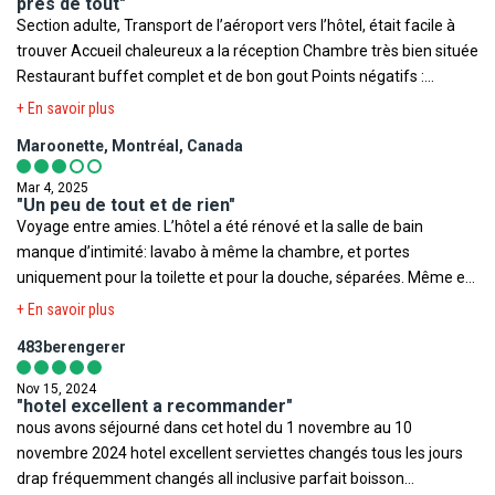
près de tout"
Section adulte, Transport de l’aéroport vers l’hôtel, était facile à
trouver Accueil chaleureux a la réception Chambre très bien située
Restaurant buffet complet et de bon gout Points négatifs :
Service aux tables est très lent, nous sommes assis a une table
+ En savoir plus
libre, pas préparée, avons mangé avec nos doigts tout le repas, au
Maroonette, Montréal, Canada
dessert, le serveur nous a offert des ustensiles et un napperon
Surprise a notre première journée, la porte patio ne s’ouvre pas de
Mar 4, 2025
l’extérieur avec une poignée (elle s’est barrée seule) , avons été
"Un peu de tout et de rien"
Voyage entre amies. L’hôtel a été rénové et la salle de bain
obligé de crier aux passants pour nous faire débarrer, plusieurs
manque d’intimité: lavabo à même la chambre, et portes
autres clients ont eu la mauvaise surprise On doit payer l’eau au
uniquement pour la toilette et pour la douche, séparées. Même en
buffet $ 2,60, c’est surprenant quand on est habitué aux tout
couple, c’est limite, pour ce qui est de l’intimité. Les quelques fois
inclus Bref, hôtel bien situé près des services
+ En savoir plus
où on a dû se doucher très tôt le matin, l’eau n’a jamais pu
483berengerer
atteindre la chaleur désirée. Mais le débit était bon en tout temps,
la chaleur à sa guise le reste de temps. Les deux lits simples sont
Nov 15, 2024
collés. On a beau les déplacer, quand on revient ils sont de retour à
"hotel excellent a recommander"
nous avons séjourné dans cet hotel du 1 novembre au 10
leur endroit d’origine. Le soleil a frappé, pas de climatisation, on a
novembre 2024 hotel excellent serviettes changés tous les jours
ouvert, pas de moustiquaires, les moustiques nous ont agressées.
drap fréquemment changés all inclusive parfait boisson
Par contre le chauffage a fonctionné lorsqu’on en a eu besoin. La