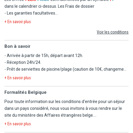
- Le transfert
dans le calendrier ci-dessus.
Les Frais de dossier
- Les garanties facultatives
- Les autres repas et les boissons
+ En savoir plus
- Les activités et excursions payantes
Voir les conditions
- Les dépenses d'ordre personnel
Bon à savoir
- Arrivée à partir de 15h, départ avant 12h.
- Réception 24h/24.
- Prêt de serviettes de piscine/plage (caution de 10€, changement
de serviette : 1 €).
+ En savoir plus
- Adapté aux personnes à mobilité réduite.
- Animaux non autorisés.
Formalités Belgique
- Hôtel recommandé aux adultes.
Pour toute information sur les conditions d'entrée pour un séjour
- L'hôtel partage ses infrastructures avec le Don Pedro et le Don
dans un pays considéré, nous vous invitons à vous rendre sur le
Pablo.
site du ministère des Affaires étrangères belge.
- Gare de Torremolinos à 1 km (elle est desservie toutes les 20 min
https://diplomatie.belgium.be/fr/Services/voyager_a_letranger/con
par la ligne C-1 qui relie toutes les localités entre Malaga et
+ En savoir plus
Fuengirola).