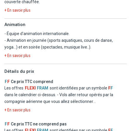
couverte chauffée.
- Salle de sport (2 tapis de course, 2 vélos elliptiques, un banc pour
+ En savoir plus
les poids libres, une machine de musculation et des vélos
d'entraînement). Ouverte 24h/24.
Animation
- Ping-Pong.
- Équipe d'animation internationale.
- Billard.
- Animation en journée (sports aquatiques, cours de danse,
- Salle TV.
yoga...) et en soirée (spectacles, musique live..).
- Bibliothèque.
- Plage de Bajondillo à 15 m (route à traverser, transats et parasols
+ En savoir plus
payants).
Détails du prix
En option payante
- Spa : massages, soins.
F
F
Ce prix TTC comprend
Les offres
FLEXI
FRAM
sont identifiées par un symbole
F
F
À proximité :
dans le calendrier ci-dessus.
- Vols aller retour opérés par la
- Golf (Bil Bil Golf & Sports et Benalmadena Golf à 8 km, golf
compagnie aérienne que vous allez sélectionner
Torrequabrada à 8,4 km, Real Guadalhorce à 19 km).
- Logement à l'hôtel Sol Torremolinos Don Marco en chambre
+ En savoir plus
- Mini golf à 230 m.
double standard
- Sports nautiques.
- La formule Petit Déjeuner
F
F
Ce prix TTC ne comprend pas
- Aqualand Torremolinos.
- Les taxes d'aéroport et de solidarité
Les offres
FLEXI
FRAM
sont identifiées par un symbole
F
F