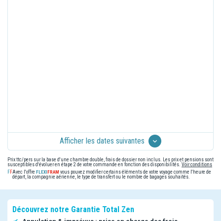
Afficher les dates suivantes
Prix ttc/pers sur la base d'une chambre double, frais de dossier non inclus. Les prix et pensions sont
susceptibles d'évoluer en étape 2 de votre commande en fonction des disponibilités.
Voir conditions
Avec l'offre
vous pouvez modifier certains éléments de votre voyage comme l'heure de
départ, la compagnie aérienne, le type de transfert ou le nombre de bagages souhaités.
Découvrez notre Garantie Total Zen