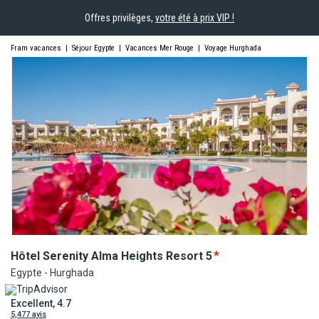
Offres privilèges,
votre été à prix VIP !
Fram vacances
|
Séjour Egypte
|
Vacances Mer Rouge
|
Voyage Hurghada
Hôtel Serenity Alma Heights
Resort
5
Egypte - Hurghada
Excellent, 4.7
5,477 avis