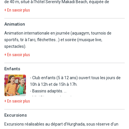
de 40 m, situé à l'hôtel Serenity Makadi Beach, équipée de
transats et parasols (gratuits).
+ En savoir plus
- Beach-volley.
- Navette pour la plage disponible tous les jours toutes les 15
Animation
minutes à partir de 9h jusqu'au coucher du soleil.
Animation internationale en journée (aquagym, tournois de
sportifs, tir à l'arc, fléchettes…) et soirée (musique live,
- 2 piscines extérieures intégrées avec bassin pour enfants
spectacles).
séparé, équipée de transats et parasols.
- 1 piscine à vagues.
+ En savoir plus
Le parc aquatique :
Enfants
- 11 toboggans (entre 110 cm et 120 cm selon les toboggans)
- Club enfants (5 à 12 ans) ouvert tous les jours de
- Le parc aquatique de Serenity Fun City est chauffé pendant la
10h à 12h et de 15h à 17h.
saison hivernale (piscine à vagues, toutes les piscines Splash, Kids
- Bassins adaptés.
Aqua et Mini Aqua).
- Mini Disco tous les soirs.
- Ouvert tous les jours toute l'année.
+ En savoir plus
- Chaises hautes et lits bébé sur demande.
- Possibilité de baby-sitting (avec supplément).
- Tennis (raquettes et balles de tennis disponibles à la location à la
Excursions
réception et éclairage avec supplément). Réservation à la
Excursions réalisables au départ d'Hurghada, sous réserve d'un
réception.