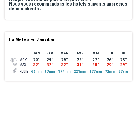
Nous vous recommandons les hôtels suivants appréciés
de nos clients :
La Météo en Zanzibar
JAN
FÉV
MAR
AVR
MAI
JUI
JUI
A
29°
29°
29°
28°
27°
26°
25°
2
MOY
32°
32°
32°
31°
30°
29°
29°
2
MAX
66mm
97mm
174mm
221mm
177mm
72mm
27mm
47
PLUIE