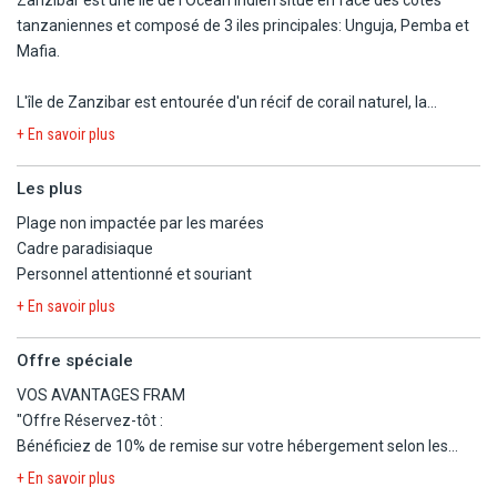
tanzaniennes et composé de 3 iles principales: Unguja, Pemba et
Mafia.
L'île de Zanzibar est entourée d'un récif de corail naturel, la
baignade et la plongée y sont donc des expériences relaxantes et
+ En savoir plus
sûres.
Les plus
Pour les plus aventuriers, l'île de Zanzibar offre un vaste choix
Plage non impactée par les marées
d'activités et d'excursions.
Cadre paradisiaque
Découvrez les rues et ruelles magiques de la ville animée la plus
Personnel attentionné et souriant
ancienne de l'Afrique de l'Est.
Une visite à Stone Town vous plongera dans un creuset de
+ En savoir plus
cultures, d'architecture, d'histoire et de tradition africaine.
Vous pourrez également visiter l'extrême sud de l'île afin de vivre
Offre spéciale
une expérience inoubliable avec des dauphins sauvages dans leur
VOS AVANTAGES FRAM
habitat naturel.
"Offre Réservez-tôt :
Pour les accros de l'adrénaline, l'île propose toute une gamme de
Bénéficiez de 10% de remise sur votre hébergement selon les
sports aquatiques comme le kitesurf, la plongée sous-marine et
conditions suivantes :
+ En savoir plus
des excursions de plongée ainsi que des démonstrations de pêche
- Pour toute réservation faite jusqu'au 30/11/26, concernant des