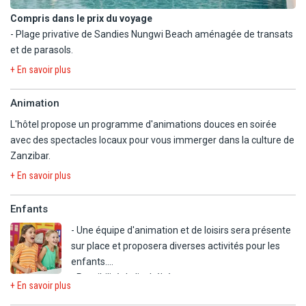
de mer sur la plage ou au bord de la piscine.
Compris dans le prix du voyage
- Accès au restaurant à la carte.
- Plage privative de Sandies Nungwi Beach aménagée de transats
et de parasols.
- Piscine à débordement extérieure d'eau douce, aménagée de
+ En savoir plus
transats et de parasols, ouverte de 8h à 19h.
- Prêt de serviettes de piscine / de plage.
Animation
- Salle de sport climatisée, ouverte de 6h à 22h.
L'hôtel propose un programme d'animations douces en soirée
- Billard.
avec des spectacles locaux pour vous immerger dans la culture de
- Tennis de table.
Zanzibar.
- Beach-volley.
+ En savoir plus
En option payante
- Centre de plongée interne au Resort : plongée, snorkeling, sports
Enfants
nautiques non motorisés (en supplément)/
- Amar Spa et centre de bien-être.
- Une équipe d'animation et de loisirs sera présente
sur place et proposera diverses activités pour les
À proximité :
enfants.
- Nungwi Mnarani Aquarium (3 km).
- Possibilité de lits bébé.
+ En savoir plus
- Parc aquatique Splash Paradise (3 km).