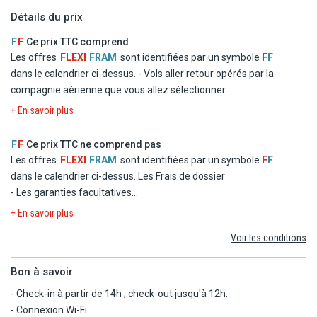
- Mangapwani Coral cave (40 km).
Avec supplément :
Détails du prix
- Kichwele Forest Reserve (42 km).
-Service de babysitting (sur demande).
F
F
Ce prix TTC comprend
Les offres
FLEXI
FRAM
sont identifiées par un symbole
F
F
dans le calendrier ci-dessus.
- Vols aller retour opérés par la
compagnie aérienne que vous allez sélectionner
- Logement à l'hôtel Sandies Nungwi Beach en chambre double
+ En savoir plus
standard
- La formule Tout inclus
F
F
Ce prix TTC ne comprend pas
- Les taxes d'aéroport et de solidarité
Les offres
FLEXI
FRAM
sont identifiées par un symbole
F
F
- Le transfert
dans le calendrier ci-dessus.
Les Frais de dossier
- Les garanties facultatives
- Les autres repas et les boissons
+ En savoir plus
- Les activités et excursions payantes
Voir les conditions
- Les dépenses d'ordre personnel
Bon à savoir
- Check-in à partir de 14h ; check-out jusqu'à 12h.
- Connexion Wi-Fi.