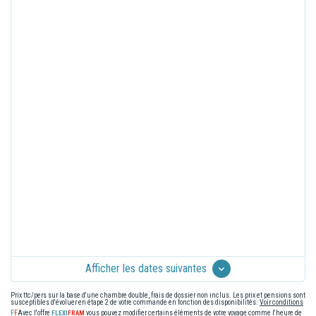
Afficher les dates suivantes
Prix ttc/pers sur la base d'une chambre double, frais de dossier non inclus. Les prix et pensions sont
susceptibles d'évoluer en étape 2 de votre commande en fonction des disponibilités.
Voir conditions
Avec l'offre
vous pouvez modifier certains éléments de votre voyage comme l'heure de