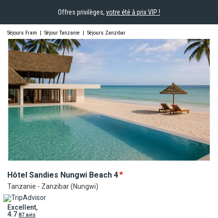
Offres privilèges,
votre été à prix VIP !
Séjours Fram
|
Séjour Tanzanie
|
Séjours Zanzibar
Hôtel Sandies Nungwi
Beach
4
Tanzanie - Zanzibar (Nungwi)
Excellent,
4.7
87 avis