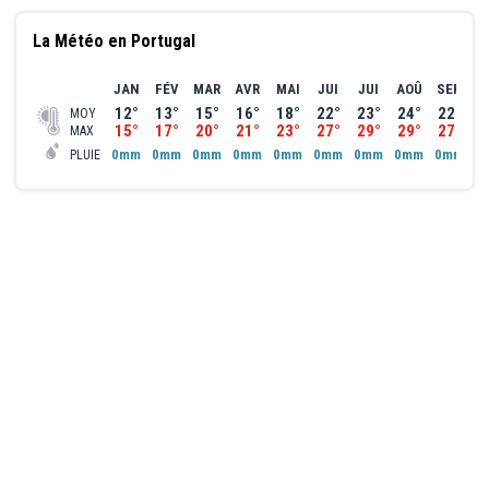
La Météo en Portugal
JAN
FÉV
MAR
AVR
MAI
JUI
JUI
AOÛ
SEP
O
12°
13°
15°
16°
18°
22°
23°
24°
22°
1
MOY
15°
17°
20°
21°
23°
27°
29°
29°
27°
2
MAX
0mm
0mm
0mm
0mm
0mm
0mm
0mm
0mm
0mm
0
PLUIE