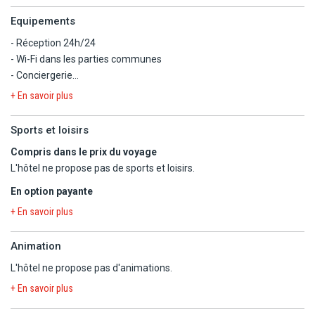
- Le restaurant à la carte "Il Basilico Porto" propose une cuisine
Equipements
italienne.
- Réception 24h/24
Petit-déjeuner : 7h à 10h30
- Wi-Fi dans les parties communes
Déjeuner : 12h30 à 15h
- Conciergerie
Dîner : 19h à 22h30
- Bagagerie
+ En savoir plus
- Le bar "Il Basilico" propose des boissons locales et internationales
En supplément :
de 11h à 23h. Des collations et repas légers sont aussi disponible
Sports et loisirs
- Garage
de 12h à 22h30.
Compris dans le prix du voyage
- Room service (de 7h à 22h30)
L'hôtel ne propose pas de sports et loisirs.
- Salles de réunions
*Horaires sous réserve de modifications sans préavis
En option payante
*Menus spéciaux possible sur demande.
À proximité :
+ En savoir plus
- Tour des Clercs (500 m)
- Centre historique (500 m)
Animation
- Casino (2,4 km)
L'hôtel ne propose pas d'animations.
- Golf (5,7 km)
+ En savoir plus