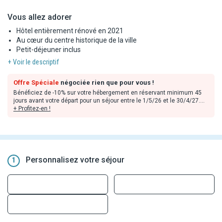
Vous allez adorer
Hôtel entièrement rénové en 2021
Au cœur du centre historique de la ville
Petit-déjeuner inclus
+ Voir le descriptif
Offre Spéciale
négociée rien que pour vous !
Bénéficiez de -10% sur votre hébergement en réservant minimum 45
jours avant votre départ pour un séjour entre le 1/5/26 et le 30/4/27.
+ Profitez-en !
Remises déjà incluses dans les tarifs en ligne, valables dans la limite
des stocks disponibles et non cumulables avec toute autre offre ou
avantages. Offres applicables sur les prestations hôtelières
uniquement.
Personnalisez votre séjour
1