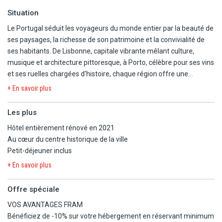
Situation
Le Portugal séduit les voyageurs du monde entier par la beauté de
ses paysages, la richesse de son patrimoine et la convivialité de
ses habitants. De Lisbonne, capitale vibrante mêlant culture,
musique et architecture pittoresque, à Porto, célèbre pour ses vins
et ses ruelles chargées d'histoire, chaque région offre une
expérience unique. Le littoral atlantique séduit par ses plages
+ En savoir plus
spectaculaires et ses spots de surf réputés, tandis que l'intérieur
du pays dévoile des villages authentiques, des montagnes
Les plus
verdoyantes et une gastronomie aux saveurs locales. Entre
Hôtel entièrement rénové en 2021
patrimoine classé à l'UNESCO, festivals animés et douceur de
Au cœur du centre historique de la ville
vivre.
Petit-déjeuner inclus
Découvrez Porto, la perle du nord du Portugal, où tradition et
+ En savoir plus
modernité s'unissent au bord du majestueux Douro. Flânez dans
ses ruelles colorées, entre azulejos scintillants, marchés animés et
Offre spéciale
panoramas à couper le souffle. Dégustez le célèbre vin de Porto
VOS AVANTAGES FRAM
dans des caves historiques, en savourant toute l'authenticité de
Bénéficiez de -10% sur votre hébergement en réservant minimum
son terroir. Vibrante, romantique et intemporelle, Porto vous invite