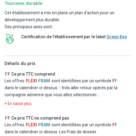
Tourisme durable
Cet établissement a mis en place un plan d'action pour un
développement plus durable.
Ses principaux axes sont :
Certification de l'établissement par le label
Green Key
Détails du prix
F
F
Ce prix TTC comprend
Les offres
FLEXI
FRAM
sont identifiées par un symbole
F
F
dans le calendrier ci-dessus.
- Vols aller retour opérés par la
compagnie aérienne que vous allez sélectionner
- Logement à l'hôtel Portobay Teatro en chambre double
+ En savoir plus
standard
- La formule Petit Déjeuner
F
F
Ce prix TTC ne comprend pas
- Les taxes d'aéroport et de solidarité
Les offres
FLEXI
FRAM
sont identifiées par un symbole
F
F
- Le transfert
dans le calendrier ci-dessus.
Les Frais de dossier