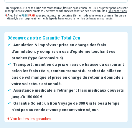
Prix ttc/pers sur la base d'une chambre double, frais de dossier non inclus. Les prix et pensions sont
susceptibles d'évoluer en étape 2 de votre commande en fonction des disponibilités.
Voir conditions
Avec l'offre
vous pouvez modifier certains éléments de votre voyage comme l'heure de
départ, la compagnie aérienne, le type de transfert ou le nombre de bagages souhaités.
Découvrez notre Garantie Total Zen
Annulation & imprévus : prise en charge des frais
d'annulation, y compris en cas d'épidémie touchant vos
proches (type Coronavirus).
Transport : maintien du prix en cas de hausse du carburant
selon les frais réels, remboursement du rachat de billet en
cas de vol manqué et prise en charge du retour à domicile si
votre vol retour est annulé.
Assistance médicale à l'étranger : frais médicaux couverts
jusqu'à 150 000 €.
Garantie Soleil : un Bon Voyage de 300 € si le beau temps
n'est pas au rendez-vous pendant votre séjour.
+ Voir toutes les garanties