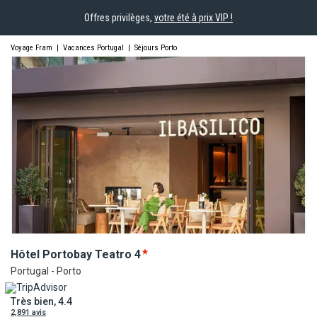
Offres privilèges,
votre été à prix VIP !
Voyage Fram
|
Vacances Portugal
|
Séjours Porto
Hôtel Portobay
Teatro
4
Portugal - Porto
Très bien, 4.4
2,891 avis