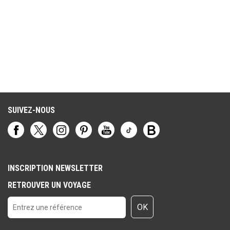
apprécié pour améliorer notre confort. Dans l’ensemble, cet hôtel
convient surtout comme lieu où dormir après une journée
d’excursion. En revanche, il ne correspond pas, selon moi, aux
critères et au niveau de prestation que l’on est en droit d’attendre
d’un véritable hôtel 4 étoiles.
SUIVEZ-NOUS
INSCRIPTION NEWSLETTER
RETROUVER UN VOYAGE
OK