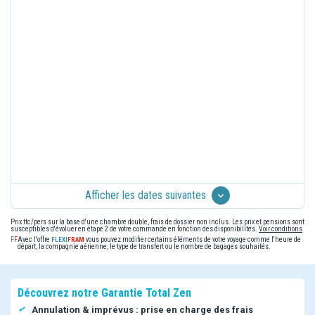
Afficher les dates suivantes
Prix ttc/pers sur la base d'une chambre double, frais de dossier non inclus. Les prix et pensions sont
susceptibles d'évoluer en étape 2 de votre commande en fonction des disponibilités.
Voir conditions
Avec l'offre
vous pouvez modifier certains éléments de votre voyage comme l'heure de
départ, la compagnie aérienne, le type de transfert ou le nombre de bagages souhaités.
Découvrez notre Garantie Total Zen
Annulation & imprévus : prise en charge des frais