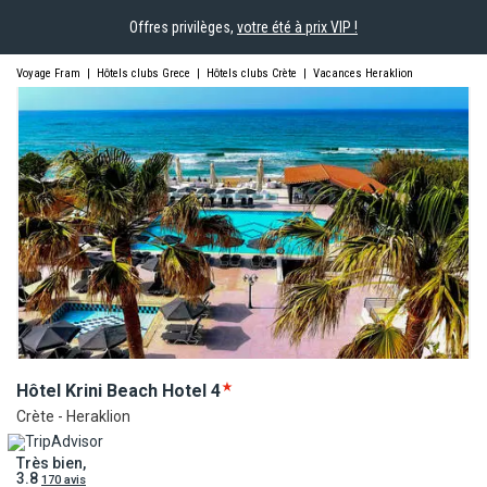
Offres privilèges,
votre été à prix VIP !
Voyage Fram
|
Hôtels clubs Grece
|
Hôtels clubs Crète
|
Vacances Heraklion
Hôtel Krini Beach
Hotel
4
Crète - Heraklion
Très bien,
3.8
170 avis