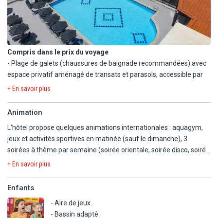
moins de 18 ans,
- Les horaires et le détail de la formule tout inclus des restaurants
sont accessibles sur place selon horaires d'ouverture en vigueur
au sein de l'hôtel au moment de votre séjour.
- Formule tout inclus de 10h à 22h.
Compris dans le prix du voyage
- Régimes spécifiques (sans lactose, sans gluten...) sur demande
- Plage de galets (chaussures de baignade recommandées) avec
au moment de la réservation.
espace privatif aménagé de transats et parasols, accessible par
- Paniers repas sur demande.
des escaliers, à environ 130 m de la réception.
+ En savoir plus
- Piscine d'eau douce (non chauffée) aménagée de transats et
parasols, ouverte de 9h à 19h.
Animation
- Petite salle de sport (accessible à partir de 18 ans).
L'hôtel propose quelques animations internationales : aquagym,
- Espace lecture.
jeux et activités sportives en matinée (sauf le dimanche), 3
En option payante
soirées à thème par semaine (soirée orientale, soirée disco, soirée
- Massages (sur réservation).
grecque et crétoise...). Programme à consulter sur place, selon la
+ En savoir plus
saison et le taux de remplissage.
Enfants
- Aire de jeux.
- Bassin adapté.