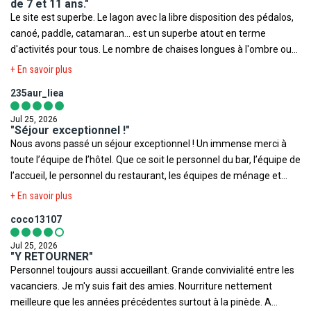
de 7 et 11 ans."
Le site est superbe. Le lagon avec la libre disposition des pédalos,
canoé, paddle, catamaran... est un superbe atout en terme
d'activités pour tous. Le nombre de chaises longues à l'ombre ou
au soleil est tel que l'on n'a pas l'impression qu'il faut se battre, se
+ En savoir plus
lever tôt pour en disposer....Chaque membre du personnel est
235aur_liea
aimable, souriant accueillant. Nos enfants ont été enchantés de
toutes les animations à leur intention. "C'est trop bien!!!!".
Jul 25, 2026
"Séjour exceptionnel !"
Nous avons passé un séjour exceptionnel ! Un immense merci à
toute l’équipe de l’hôtel. Que ce soit le personnel du bar, l’équipe de
l’accueil, le personnel du restaurant, les équipes de ménage et
bien sûr les animateurs, tout le monde a été d’une gentillesse
+ En savoir plus
remarquable. Une mention toute particulière à Radouane,
coco13107
l’animateur ados, qui est tout simplement formidable ! Il est
bienveillant, dynamique et a su créer une super ambiance. Merci
Jul 25, 2026
infiniment à lui ! L’hôtel est idéalement situé, avec une vue
"Y RETOURNER"
Personnel toujours aussi accueillant. Grande convivialité entre les
exceptionnelle. On peut faire de belles balades à pied et l’endroit
vacanciers. Je m'y suis fait des amies. Nourriture nettement
est une véritable bulle de détente, de bien-être, d’apaisement et
meilleure que les années précédentes surtout à la pinède. A
de sécurité. Les chambres sont agréables. Le seul petit point qui