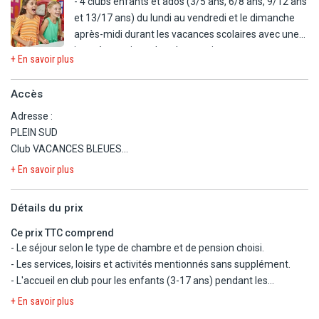
- 4 clubs enfants et ados (3/5 ans, 6/8 ans, 9/12 ans
A proximité :
et 13/17 ans) du lundi au vendredi et le dimanche
- Plage de l'Ayguade à moins de 2 km.
après-midi durant les vacances scolaires avec une
- Randonnées.
journée continue dans la semaine.
+ En savoir plus
En option payante
- Bassin enfant extérieur l'été.
- Billard.
- Aire de jeux.
Accès
- Location de vélos.
- Jeux gonflables.
- Jeux aquatiques sur le plan d'eau tout l'été.
Adresse :
- Avec supplément : jeux aquatiques sur le plan
- Massages et soins.
PLEIN SUD
d'eau tout l'été (à partir de 7 ans).
Club VACANCES BLEUES
- Kit bébé gratuit : lit parapluie, baignoire.
2049 Boulevard de la Marine
+ En savoir plus
83400 Hyères-Les-Palmiers
Détails du prix
Comment venir :
Ce prix TTC comprend
Par la route :
- Le séjour selon le type de chambre et de pension choisi.
Autoroute A50 jusqu'à Toulon puis A57 et A570 vers Hyères, puis
- Les services, loisirs et activités mentionnés sans supplément.
direction de l'aéroport et de l'Ayguade.
- L'accueil en club pour les enfants (3-17 ans) pendant les
vacances scolaires.
+ En savoir plus
Par avion :