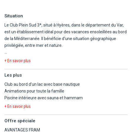
Situation
Le Club Plein Sud 3*, situé à Hyères, dans le département du Var,
est un établissement idéal pour des vacances ensoleillées au bord
de la Méditerranée. Il bénéficie d'une situation géographique
privilégiée, entre mer et nature.
Cet établissement offre un cadre paisible et verdoyant, propice à
+ En savoir plus
la détente et aux activités en famille ou entre amis. Il se trouve
face aux célèbres îles d'Or (Porquerolles, Port-Cros et Le Levant)
Les plus
et à quelques minutes du centre-ville d'Hyères, connu pour son
Club au bord d'un lac avec base nautique
charme provençal et ses jardins luxuriants.
Animations pour toute la famille
Piscine intérieure avec sauna et hammam
Alors n'attendez pas et réservez votre séjour au Club Plein Sud 3*
!
+ En savoir plus
Posé sur sa lagune au cœur d'un parc de 8 hectares, cet
Offre spéciale
établissement aux allures de bateau de croisière possède une
AVANTAGES FRAM