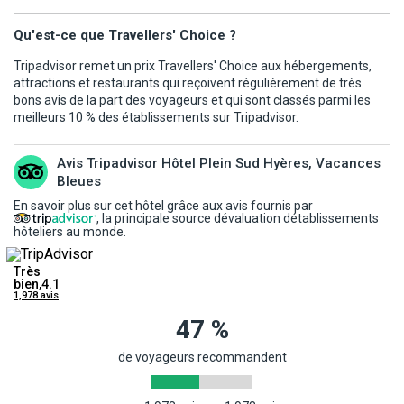
votre convocation aéroport dans les 48 heures précédant le
départ. Chaque passager est tenu de reconfirmer son vol retour
Qu'est-ce que Travellers' Choice ?
au plus tard 72 heures avant son retour au numéro de téléphone
Tripadvisor remet un prix Travellers' Choice aux hébergements,
se trouvant sur son billet ou sur sa convocation ou auprés de notre
attractions et restaurants qui reçoivent régulièrement de très
représentant local. Les horaires de retour définitifs vous seront
bons avis de la part des voyageurs et qui sont classés parmi les
communiqués par notre représentant local dans les 48 heures
meilleurs 10 % des établissements sur Tripadvisor.
précédant le retour.
* Les compagnies aériennes utilisées ont toutes reçu les
Avis Tripadvisor Hôtel Plein Sud Hyères, Vacances
autorisations requises par les autorités compétentes de l'aviation
Bleues
civile.
En savoir plus sur cet hôtel grâce aux avis fournis par
* Les frais obligatoires de visa, de carte touristique et en général
, la principale source dévaluation détablissements
hôteliers au monde.
les frais d'entrée dans le pays de destination sont toujours à la
charge du client en plus du prix du vol, du séjour ou du circuit déjà
Très
réglés.
bien,4.1
1,978 avis
* L'homologation et le classement touristique des modes
d'hébergement correspondent à la réglementation ou aux usages
47 %
du pays de destination.
de voyageurs recommandent
INFORMATIONS AUX VOYAGEURS :