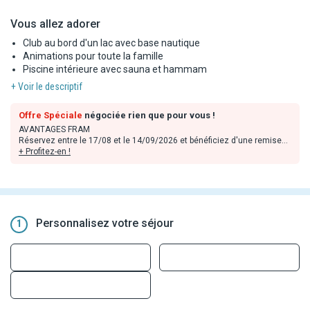
Vous allez adorer
Club au bord d'un lac avec base nautique
Animations pour toute la famille
Piscine intérieure avec sauna et hammam
+ Voir le descriptif
Offre Spéciale
négociée rien que pour vous !
AVANTAGES FRAM
Réservez entre le 17/08 et le 14/09/2026 et bénéficiez d'une remise
de 15% pour tout séjour de 3 nuits minimum entre le 05/09 et le
+ Profitez-en !
17/10/2026.
Remises déjà incluses dans les tarifs en ligne, valables dans la limite
des stocks disponibles et non cumulables avec toute autre offre ou
avantage sauf mention contraire. Offres applicables sur les
prestations hôtelières uniquement.
Personnalisez votre séjour
1