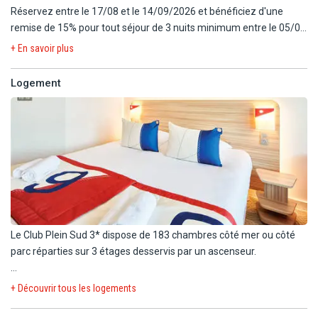
plage privée en bord de lac avec sa base nautique. Il se trouve à
Réservez entre le 17/08 et le 14/09/2026 et bénéficiez d'une
proximité immédiate de la Presqu'île de Giens et la plage de
remise de 15% pour tout séjour de 3 nuits minimum entre le 05/09
l'Ayguade est à moins de 2 km.
et le 17/10/2026.
+ En savoir plus
Remises déjà incluses dans les tarifs en ligne, valables dans la
Logement
limite des stocks disponibles et non cumulables avec toute autre
offre ou avantage sauf mention contraire. Offres applicables sur
les prestations hôtelières uniquement.
Le Club Plein Sud 3* dispose de 183 chambres côté mer ou côté
parc réparties sur 3 étages desservis par un ascenseur.
Durant votre séjour, vous serez logés en chambre Confort 2
+ Découvrir tous les logements
personnes côté parc (17 m²), équipée de :