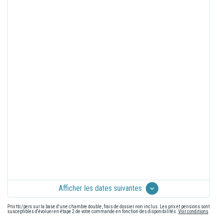
Afficher les dates suivantes
Prix ttc/pers sur la base d'une chambre double, frais de dossier non inclus. Les prix et pensions sont
susceptibles d'évoluer en étape 2 de votre commande en fonction des disponibilités.
Voir conditions