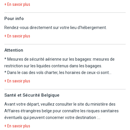
https://diplomatie.belgium.be/fr/Services/voyager_a_letranger/con
dans les chambres Privilège.
+ En savoir plus
- Taxe de séjour à régler sur place.
Pour info
Rendez-vous directement sur votre lieu d'hébergement.
+ En savoir plus
Attention
* Mesures de sécurité aérienne sur les bagages:
mesures de
restriction sur les liquides contenus dans les bagages
.
* Dans le cas des vols charter, les horaires de ceux-ci sont
déterminés dans les 48 heures précédant le départ. Les vols
+ En savoir plus
peuvent s'effectuer de jour comme de nuit, le premier et le dernier
jour du voyage étant consacré au transport. L'organisateur n'ayant
Santé et Sécurité Belgique
pas la maîtrise du choix des horaires, il ne saurait être tenu pour
Avant votre départ, veuillez consulter le site du ministère des
responsable en cas de départ tardif et/ou de retour matinal le
Affaires étrangères belge pour connaître les risques sanitaires
dernier jour. En particulier, le départ pouvant avoir lieu tard en
éventuels qui peuvent concerner votre destination :
soirée, la date effective de départ peut être celle du lendemain.
https://diplomatie.belgium.be/fr/Services/voyager_a_letranger/con
Les horaires vous seront communiqués par mail ou par fax, sur
+ En savoir plus