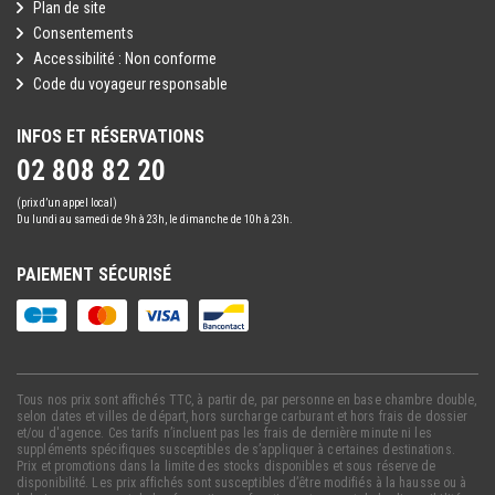
Plan de site
Consentements
Accessibilité : Non conforme
Code du voyageur responsable
INFOS ET RÉSERVATIONS
02 808 82 20
(prix d’un appel local)
Du lundi au samedi de 9h à 23h, le dimanche de 10h à 23h.
PAIEMENT SÉCURISÉ
Tous nos prix sont affichés TTC, à partir de, par personne en base chambre double,
selon dates et villes de départ, hors surcharge carburant et hors frais de dossier
et/ou d'agence. Ces tarifs n’incluent pas les frais de dernière minute ni les
suppléments spécifiques susceptibles de s’appliquer à certaines destinations.
Prix et promotions dans la limite des stocks disponibles et sous réserve de
disponibilité. Les prix affichés sont susceptibles d’être modifiés à la hausse ou à