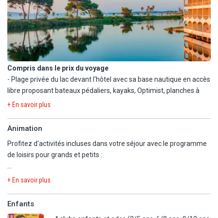
Compris dans le prix du voyage
- Plage privée du lac devant l'hôtel avec sa base nautique en accès
libre proposant bateaux pédaliers, kayaks, Optimist, planches à
voile, paddles.
+ En savoir plus
- Espace forme en accès libre : piscine intérieure chauffée, sauna,
hammam, salle de gym.
Animation
- Court de tennis.
Profitez d'activités incluses dans votre séjour avec le programme
- Mini-golf.
de loisirs pour grands et petits :
- Beach-volley.
- Boulodrome.
En journée : réveil musculaire, gym, stretching et relaxation, jeux,
- Mini-terrain de foot.
+ En savoir plus
quizz, tournois sportifs...
- Tennis de table.
En soirée : animations à thèmes, spectacles (cabarets, revues,
- Tir à l'arc.
Enfants
comédies musicales, théâtre), soirées dansantes…