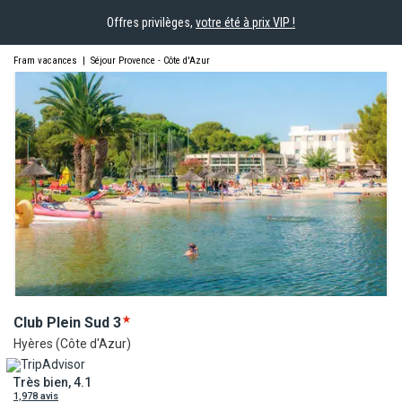
Offres privilèges,
votre été à prix VIP !
Fram vacances
|
Séjour Provence - Côte d'Azur
Club Plein
Sud
3
Hyères (Côte d'Azur)
Très bien, 4.1
1,978 avis