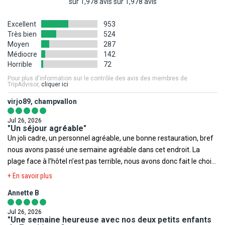
sur 1,978 avis sur 1,978 avis
La situation climatique, politique, sanitaire, réglementaire de
chaque pays du monde pouvant changer subitement et sans
Excellent
953
préavis nous vous invitons à consulter avant votre départ les sites
Très bien
524
Moyen
287
Internet suivants afin de prendre connaissance des éventuelles
Médiocre
142
restrictions, obligations ou tout simplement des informations
Horrible
72
relatives à votre destination.
Pour plus d'information sur le contrôle des avis des membres de
TripAdvisor,
cliquer ici
Ministère de la Santé
,
Institut de veille sanitaire
,
Méteo France
virjo89, champvallon
Voyage
,
Ministère des Affaires Etrangères
,
Documents légaux
pour la sortie du territoire
.
Jul 26, 2026
"Un séjour agréable"
Toutefois il est rappelé qu'aucune région du monde ni aucun pays
Un joli cadre, un personnel agréable, une bonne restauration, bref
ne peuvent être considérés comme étant à l'abri du risque
nous avons passé une semaine agréable dans cet endroit. La
terroriste.
plage face à l’hôtel n’est pas terrible, nous avons donc fait le choix
de prendre notre véhicule pour profiter d’une belle plage à 10
+ En savoir plus
minutes. La rénovation de la salle de bains serait la bienvenue
Annette B
ainsi que de la piscine intérieure ( pediluve inexistant, peinture
défraîchie ).
Jul 26, 2026
"Une semaine heureuse avec nos deux petits enfants