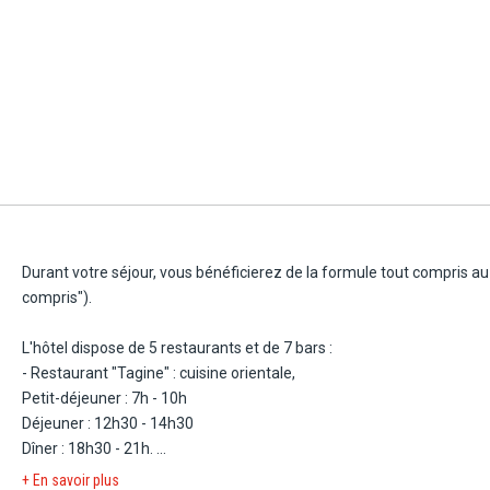
- Chambre Standard vue piscine (45 m²) : Capacité maximale : 3 adul
- Chambre Standard vue mer (45 m²) : Capacité maximale : 3 adultes
- Bungalow vue piscine (40 m²) : Capacité maximale : 3 adultes.
Durant votre séjour, vous bénéficierez de la formule tout compris au r
compris").
L'hôtel dispose de 5 restaurants et de 7 bars :
- Restaurant "Tagine" : cuisine orientale,
Petit-déjeuner : 7h - 10h
Déjeuner : 12h30 - 14h30
Dîner : 18h30 - 21h.
- Restaurant "Soprano" : cuisine italienne. Petit déjeuner de 7h à 10h
+ En savoir plus