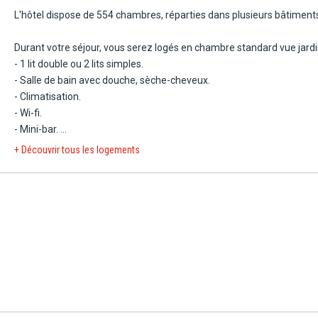
serez des vacances inoubliables.
L'hôtel dispose de 554 chambres, réparties dans plusieurs bâtiment
Durant votre séjour, vous serez logés en chambre standard vue jardi
- 1 lit double ou 2 lits simples.
- Salle de bain avec douche, sèche-cheveux.
- Climatisation.
- Wi-fi.
- Mini-bar.
- Coffre-fort.
+ Découvrir tous les logements
- Télévision.
- Téléphone.
- Nécessaire à thé/café.
- Fer et planche à repasser (sur demande).
- Balcon ou terrasse vue jardin.
- Canapé-lit.
Capacité maximale : 3 adultes + 1 enfant ou 2 adultes + 2 enfants.
En supplément :