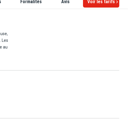
s
Formalités
Avis
Voir les tarifs
euse,
. Les
re au
 de
...
ts
pour
spa,