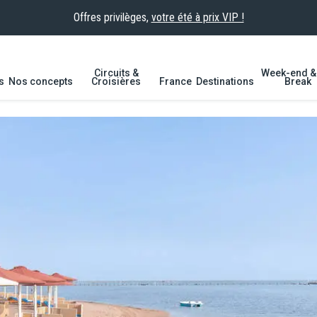
Offres privilèges,
votre été à prix VIP !
Circuits &
Week-end & 
s
Nos concepts
Croisières
France
Destinations
Break