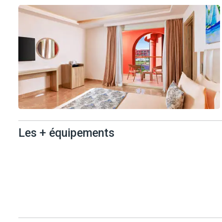
sa salle de sport et ses animations légères en journée, vous pas
L'aéroport se situe à environ 11 km.
Les + équipements
Les +
équipements