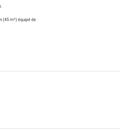
s.
n (45 m²) équipé de :