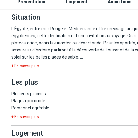
Présentation
Logement
Animations
Situation
L'Égypte, entre mer Rouge et Méditerranée offre un visage unique
égyptiennes, cette destination est une invitation au voyage. On 
plateau aride, oasis luxuriantes ou désert aride. Pour les sportif
amoureux d'histoire partiront à la découverte de Louxor et de la 
soleil sur les belles plages de sable.
+ En savoir plus
Sharm el-Sheikh est une station balnéaire égyptienne nichée entre
cristallines et de couleurs bleu turquoise, elle est réputées pour
Les plus
plongée sous-marine ou au tuba. Les récifs de Tiran et Ras Mo
La station balnéaire Sharm el-Sheikh est aussi connu pour ses no
Plusieurs piscines
locaux et frais comme les fruits de mer ou des grillades comme le
Plage à proximité
Personnel agréable
Réservez au Pickalbatros Laguna Vista Resort 5* !
+ En savoir plus
L'hôtel a un accès direct à la plage, où vous profiterez d'une plage 
Logement
des vacances en famille, entre amis ou bien en couple. Grâce aux di