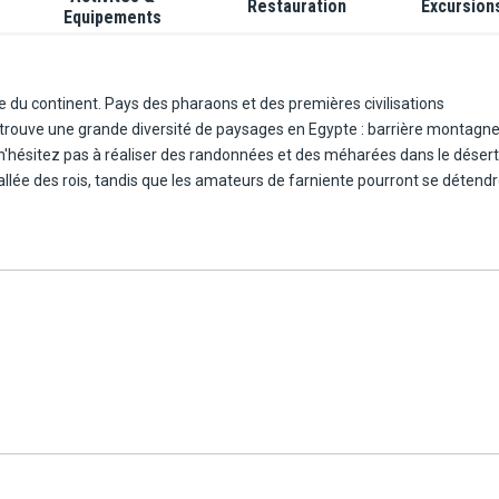
Restauration
Excursion
Equipements
 du continent. Pays des pharaons et des premières civilisations
retrouve une grande diversité de paysages en Egypte : barrière montagn
s, n'hésitez pas à réaliser des randonnées et des méharées dans le désert
vallée des rois, tandis que les amateurs de farniente pourront se détend
 le désert de la péninsule du Sinaï et la mer Rouge. Grâce à ses eaux
 ses coraux et ses bandes de poissons colorées, idéale pour les amateurs
hamed sont connus comme deux des meilleurs spots de plongée au monde
mbreux restaurants et bars, des lieux parfaits pour déguster des produi
 Kabab, le Kofta et le Reyash.
de sable fins et d'une eau cristalline. L'hôtel vous offre un cadre idéal, 
fférentes activités dont dispose l'hôtel, telles que ses 7 piscines, son 