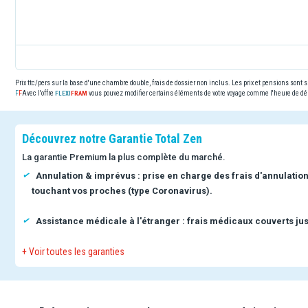
Prix ttc/pers sur la base d'une chambre double, frais de dossier non inclus. Les prix et pensions sont
Avec l'offre
vous pouvez modifier certains éléments de votre voyage comme l'heure de dép
Découvrez notre Garantie Total Zen
La garantie Premium la plus complète du marché.
Annulation & imprévus : prise en charge des frais d'annulatio
touchant vos proches (type Coronavirus).
Assistance médicale à l'étranger : frais médicaux couverts jus
+ Voir toutes les garanties