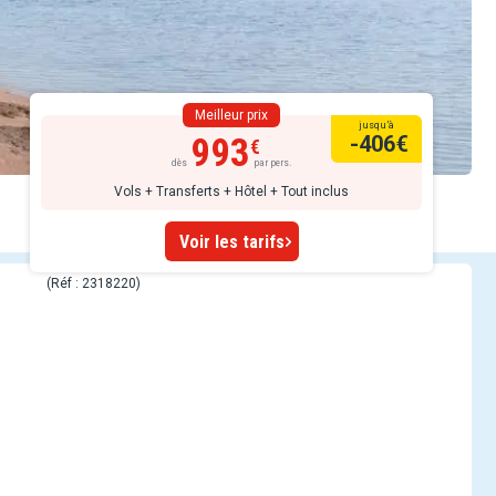
Meilleur prix
jusqu’à
993
-406
€
dès
par pers.
Vols + Transferts + Hôtel + Tout inclus
Voir les tarifs
(Réf : 2318220)