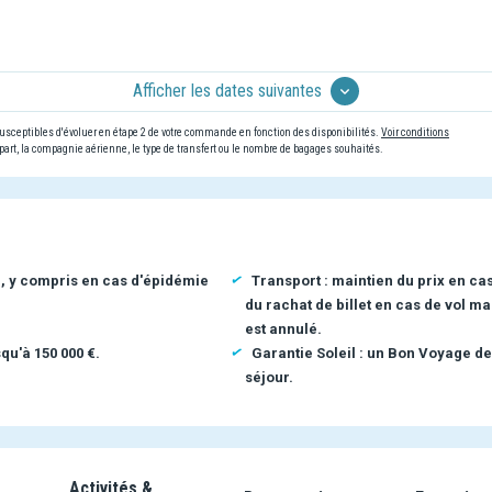
Afficher les dates suivantes
 susceptibles d'évoluer en étape 2 de votre commande en fonction des disponibilités.
Voir conditions
art, la compagnie aérienne, le type de transfert ou le nombre de bagages souhaités.
n, y compris en cas d'épidémie
Transport : maintien du prix en ca
du rachat de billet en cas de vol ma
est annulé.
qu'à 150 000 €.
Garantie Soleil : un Bon Voyage de
séjour.
Activités &