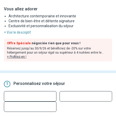
Vous allez adorer
Architecture contemporaine et innovante
Centre de bien-être et détente signature
Exclusivité et personnalisation du séjour
+ Voir le descriptif
Offre Spéciale
négociée rien que pour vous !
Réservez jusqu'au 30/9/26 et bénéficiez de -20% sur votre
hébergement pour un séjour égal ou supérieur à 4 nuitées entre le
1/11/26 et le 30/4/27.
+ Profitez-en !
Réservez jusqu'au 30/9/26 et bénéficiez du 1er enfant (2-6 ans) gratuit
pour un séjour égal ou supérieur à 4 nuitées avec 2 adultes entre le
1/11/26 et le 30/4/27.
Remises déjà incluses dans les tarifs en ligne, valables dans la limite
Personnalisez votre séjour
1
des stocks disponibles et non cumulables avec toute autre offre ou
avantages. Offres applicables sur les prestations hôtelières
uniquement.