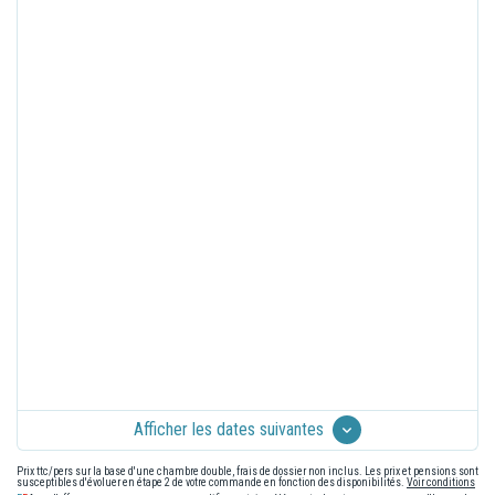
Afficher les dates suivantes
Prix ttc/pers sur la base d'une chambre double, frais de dossier non inclus. Les prix et pensions sont
susceptibles d'évoluer en étape 2 de votre commande en fonction des disponibilités.
Voir conditions