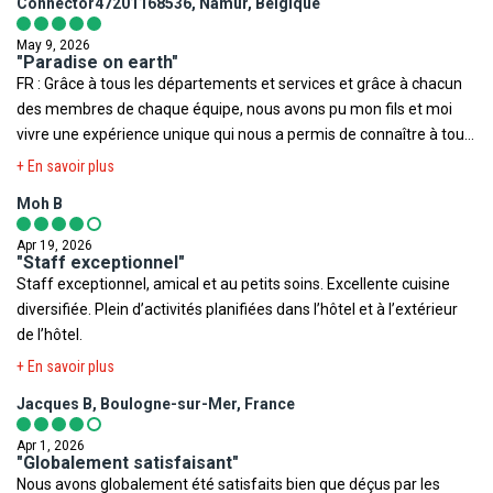
Connector47201168536, Namur, Belgique
May 9, 2026
"Paradise on earth"
FR : Grâce à tous les départements et services et grâce à chacun
des membres de chaque équipe, nous avons pu mon fils et moi
vivre une expérience unique qui nous a permis de connaître à tous
niveaux le paradis sur terre. / GB : Thanks to all the departments
+ En savoir plus
and services and thanks to each member of each team, my son
Moh B
and I were able to live a unique experience that allowed us to know
paradise on earth at all levels. ES : Gracias a todos los
Apr 19, 2026
departamentos y servicios, y gracias a cada miembro de cada
"Staff exceptionnel"
Staff exceptionnel, amical et au petits soins. Excellente cuisine
equipo, mi hijo y yo pudimos vivir una experiencia única que nos
diversifiée. Plein d’activités planifiées dans l’hôtel et à l’extérieur
permitió conocer el paraíso en la tierra en todos los sentidos.
de l’hôtel.
+ En savoir plus
Jacques B, Boulogne-sur-Mer, France
Apr 1, 2026
"Globalement satisfaisant"
Nous avons globalement été satisfaits bien que déçus par les