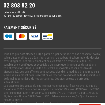
02 808 82 20
(prix d’un appel local)
Du lundi au samedi de 9h à 23h, le dimanche de 10h à 23h.
PAIEMENT SÉCURISÉ
Tous nos prix sont affichés TTC, à partir de, par personne en base chambre double,
selon dates et villes de départ, hors surcharge carburant et hors frais de dossier
et/ou d'agence. Ces tarifs n’incluent pas les frais de dernière minute ni les
suppléments spécifiques susceptibles de s’appliquer à certaines destinations.
Prix et promotions dans la limite des stocks disponibles et sous réserve de
disponibilité. Les prix affichés sont susceptibles d’être modifiés à la hausse ou à
la baisse au moment de la réservation en fonction notamment de la disponibilité ou
de la politique tarifaire de nos partenaires. Ces ajustements de prix sont
automatiques.
Le traitement des ventes du site Internet Fram est assuré par Karavel, 17 rue de
l’Echiquier 75010 Paris - SAS au capital de 86.506.179 euros - RCS Paris B 532 321
916 - Immatriculation n°IM075140042 auprès d’ATOUT France – Garant : APST, 87-
89, Rue de la Boétie 75008 Paris – RCP : Helvetia Assurances, 25 Quai Lamandé
76600 Le Havre.
Pour plus d'information sur le contrôle des avis des membres de