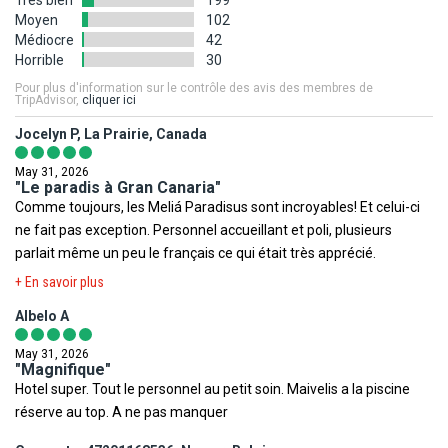
préavis nous vous invitons à consulter avant votre départ les sites
Moyen
102
sont à titre indicatif et non-contractuel. Concernant votre
Internet suivants afin de prendre connaissance des éventuelles
Médiocre
42
logement, l'hôtel offre différentes configurations et décorations.
Horrible
30
restrictions, obligations ou tout simplement des informations
La chambre allouée lors de votre arrivée pourra être ainsi
relatives à votre destination.
Pour plus d'information sur le contrôle des avis des membres de
différente de celle figurant en photo sur le présent descriptif.
TripAdvisor,
cliquer ici
Ministère de la Santé
,
Institut de veille sanitaire
,
Méteo France
Jocelyn P, La Prairie, Canada
Votre séjour est assuré par le tour opérateur suivant :
Voyage
,
Ministère des Affaires Etrangères
,
Documents légaux
FRAM
May 31, 2026
pour la sortie du territoire
.
"Le paradis à Gran Canaria"
Comme toujours, les Meliá Paradisus sont incroyables! Et celui-ci
Toutefois il est rappelé qu'aucune région du monde ni aucun pays
ne fait pas exception. Personnel accueillant et poli, plusieurs
ne peuvent être considérés comme étant à l'abri du risque
parlait même un peu le français ce qui était très apprécié.
terroriste.
+ En savoir plus
Albelo A
May 31, 2026
"Magnifique"
Hotel super. Tout le personnel au petit soin. Maivelis a la piscine
réserve au top. A ne pas manquer