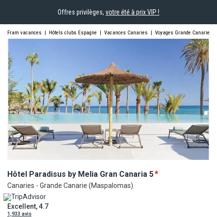
Offres privilèges,
votre été à prix VIP !
Fram vacances
|
Hôtels clubs Espagne
|
Vacances Canaries
|
Voyages Grande Canarie
Hôtel Paradisus by Melia Gran
Canaria
5
Canaries - Grande Canarie (Maspalomas)
Excellent, 4.7
1,933 avis