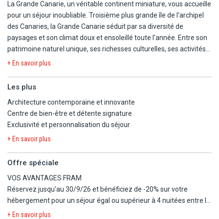
La Grande Canarie, un véritable continent miniature, vous accueille
pour un séjour inoubliable. Troisième plus grande île de l'archipel
des Canaries, la Grande Canarie séduit par sa diversité de
paysages et son climat doux et ensoleillé toute l'année. Entre son
patrimoine naturel unique, ses richesses culturelles, ses activités
nautiques, et sa vie nocturne effervescente, l'île vous promet une
+ En savoir plus
expérience inoubliable.
Les plus
Un patrimoine naturel exceptionnel à découvrir. Explorez les parcs
Architecture contemporaine et innovante
naturels de Tamadaba et Pilancones, véritables joyaux de l'île. Ces
Centre de bien-être et détente signature
6000 hectares d'écosystèmes fragiles, alternant hauts plateaux et
Exclusivité et personnalisation du séjour
vallées profondes, abritent une biodiversité étonnante. Avec 46%
de son territoire classé Réserve de la Biosphère par l'UNESCO, la
+ En savoir plus
Grande Canarie est un véritable terrain de jeu pour les amateurs
de randonnée. Ne manquez pas les spectaculaires dunes de
Offre spéciale
Maspalomas pour une aventure à couper le souffle.
VOS AVANTAGES FRAM
Réservez jusqu'au 30/9/26 et bénéficiez de -20% sur votre
Une richesse culturelle à ne pas manquer. La capitale Las Palmas
hébergement pour un séjour égal ou supérieur à 4 nuitées entre le
regorge de trésors culturels : musées, églises, basilique et
1/11/26 et le 30/4/27.
+ En savoir plus
charmantes ruelles à l'architecture coloniale, notamment dans le