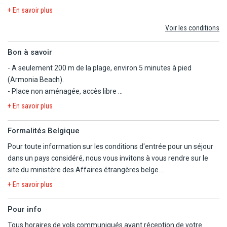
- Les autres repas et les boissons
+ En savoir plus
- Les activités et excursions payantes
Voir les conditions
- Les dépenses d'ordre personnel
Bon à savoir
- A seulement 200 m de la plage, environ 5 minutes à pied
(Armonia Beach).
- Place non aménagée, accès libre
- A seulement 57 km de l'aéroport de Larnaca
+ En savoir plus
- Transport en commun disponible devant l'établissement qui vous
emmènera en plein centre-ville de Limassol.
Formalités Belgique
- Taxe de séjour non incluse, à régler sur place (tarif non défini par
Pour toute information sur les conditions d'entrée pour un séjour
les autorités locales).
dans un pays considéré, nous vous invitons à vous rendre sur le
- Adaptateur nécessaire. Prise de type G. Courant électrique : 220
site du ministère des Affaires étrangères belge.
V - 50 HZ
https://diplomatie.belgium.be/fr/Services/voyager_a_letranger/con
+ En savoir plus
Pour info
Tous horaires de vols communiqués avant réception de votre