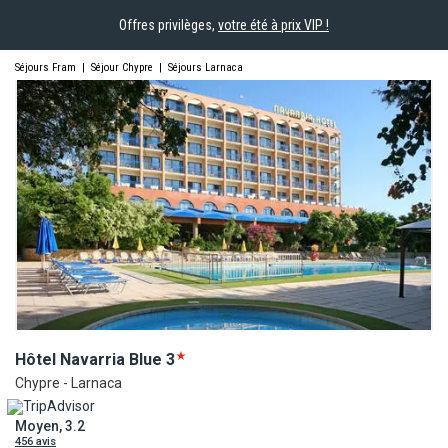
Offres privilèges,
votre été à prix VIP !
Séjours Fram
|
Séjour Chypre
|
Séjours Larnaca
Hôtel Navarria
Blue
3
Chypre - Larnaca
Moyen, 3.2
456 avis