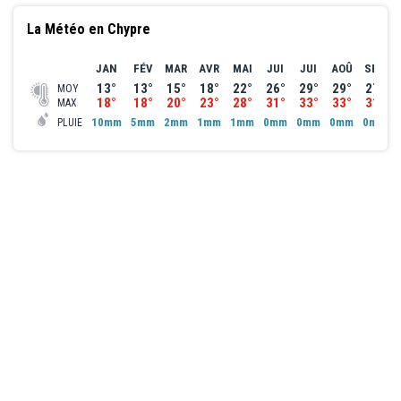
La Météo en Chypre
JAN
FÉV
MAR
AVR
MAI
JUI
JUI
AOÛ
SEP
13°
13°
15°
18°
22°
26°
29°
29°
27°
MOY
18°
18°
20°
23°
28°
31°
33°
33°
31°
MAX
10mm
5mm
2mm
1mm
1mm
0mm
0mm
0mm
0mm
PLUIE