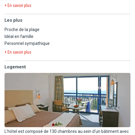
ville de Limassol.
+ En savoir plus
Limassol, connue sous le nom de "la ville qui ne dort jamais", est
Les plus
une ville cosmopolite et vivante offrant un accueil chaleureux.
Proche de la plage
Idéal en famille
Le Navarria Hotel vous offrira un confort parfait afin de pouvoir
Personnel sympathique
profiter de votre séjour sur l'île de Chypre !
+ En savoir plus
L'aéroport de Paphos se trouve à 67 km et celui de Larnaca à 58
km.
Logement
L'hôtel est composé de 130 chambres au sein d'un bâtiment avec