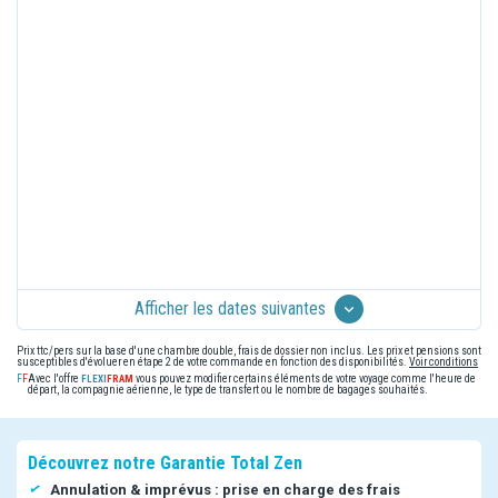
Afficher les dates suivantes
Prix ttc/pers sur la base d'une chambre double, frais de dossier non inclus. Les prix et pensions sont
susceptibles d'évoluer en étape 2 de votre commande en fonction des disponibilités.
Voir conditions
Avec l'offre
vous pouvez modifier certains éléments de votre voyage comme l'heure de
départ, la compagnie aérienne, le type de transfert ou le nombre de bagages souhaités.
Découvrez notre Garantie Total Zen
Annulation & imprévus : prise en charge des frais