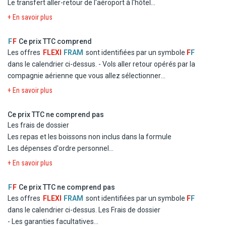
Le transfert aller-retour de l'aéroport à l'hôtel
Le séjour selon le type d'hébergement et de pension choisis
+ En savoir plus
Les services, loisirs et activités mentionnés sans supplément
F
F
Ce prix TTC comprend
Les offres
FLEXI
FRAM
sont identifiées par un symbole
F
F
dans le calendrier ci-dessus.
- Vols aller retour opérés par la
compagnie aérienne que vous allez sélectionner
- Logement à l'hôtel Navarria Blue en chambre double standard
+ En savoir plus
- La formule Demi Pension
- Les taxes d'aéroport et de solidarité
Ce prix TTC ne comprend pas
- Le transfert
Les frais de dossier
Les repas et les boissons non inclus dans la formule
Les dépenses d'ordre personnel
Les excursions facultatives
+ En savoir plus
Les garanties, rapatriement, frais médicaux et
d'hospitalisation, assistance juridique et pénale
F
F
Ce prix TTC ne comprend pas
Les garanties annulation, bagages, retard aérien
Les offres
FLEXI
FRAM
sont identifiées par un symbole
F
F
dans le calendrier ci-dessus.
Les Frais de dossier
- Les garanties facultatives