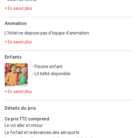
- Table de ping-pong
+ En savoir plus
- Jeux de société
- Salle de fitness
Animation
- Court de tennis (sur réservation)
L'hôtel ne dispose pas d'équipe d'animation
En option payante
+ En savoir plus
- Location de vélo
Enfants
- Piscine enfant
- Lit bébé disponible
+ En savoir plus
Détails du prix
Ce prix TTC comprend
Le vol aller et retour
Le forfait et redevances des aéroports