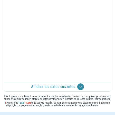
Afficher les dates suivantes
Prix ttc/pers sur la base d'une chambre double, frais de dossier non inclus. Les prix et pensions sont
susceptibles d'évoluer en étape 2 de votre commande en fonction des disponibilités.
Voir conditions
Avec l'offre
vous pouvez modifier certains éléments de votre voyage comme l'heure de
départ, la compagnie aérienne, le type de transfert ou le nombre de bagages souhaités.