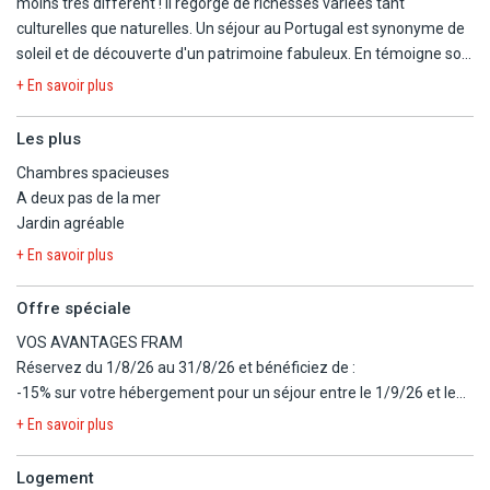
moins très différent ! Il regorge de richesses variées tant
culturelles que naturelles. Un séjour au Portugal est synonyme de
soleil et de découverte d'un patrimoine fabuleux. En témoigne son
emblématique capitale Lisbonne, connue pour être une des plus
+ En savoir plus
belles villes du vieux continent ! Sa gastronomie ne vous laissera
pas non plus indifférent : de nombreux plats à base de produits de
Les plus
la mer, des poissons frits, les délicieux Pasteis de Nata (sorte de
Chambres spacieuses
petits flancs à la cannelle), sans oublier les vins du sud et le
A deux pas de la mer
fameux Porto.
Jardin agréable
Le Muthu Clube Praia da Oura est situé sur la côte de l'Algarve. Ce
+ En savoir plus
complexe à l'atmosphère décontractée se trouve à 4 minutes à
pied de la plage la plus proche et à 3 km du centre d'Albufeira.
Offre spéciale
VOS AVANTAGES FRAM
L'aéroport international de Faro est à 35 km.
Réservez du 1/8/26 au 31/8/26 et bénéficiez de :
-15% sur votre hébergement pour un séjour entre le 1/9/26 et le
31/10/26.
+ En savoir plus
Réservez du 1/9/26 au 5/10/26 et bénéficiez de :
Logement