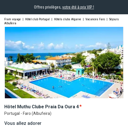
Offres privilèges,
votre été à prix VIP !
Fram voyage
|
Hôtel club Portugal
|
Hôtels clubs Algarve
|
Vacances Faro
|
Séjours
Albufeira
Hôtel Muthu Clube Praia Da
Oura
4
Portugal - Faro (Albufeira)
Vous allez adorer