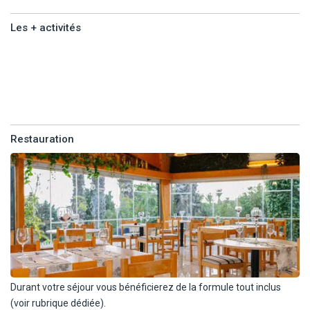
bouilloire électrique, grille-pain..).
- Table à manger.
Les + activités
- Fer à repasser
- Coffre-fort (payant).
Les +
- Terrasse vue jardin.
activités
Capacité maximale : 2 adultes.
Avec supplément :
Restauration
- Chambre deluxe (21 m²) : mêmes équipements. Capacité
maximale : 2 adultes.
- Appartement supérieur 1 chambre (41 m²) : coin salon séparé,
balcon ou terrasse aménagé(e). Capacité maximale : 4 adultes.
- Appartement deluxe 1 chambre (41 m²) : coin salon séparé,
balcon ou terrasse aménagé(e). Capacité maximale : 4 adultes.
- Disponible jusqu'au 30/4/26 : Appartement luxe 1 chambre (41
m²) : coin salon séparé, balcon ou terrasse aménagé(e). Capacité
Durant votre séjour vous bénéficierez de la formule tout inclus
maximale : 4 adultes.
(voir rubrique dédiée).
- Disponible jusqu'au 30/4/26 : Chambre luxe vue jardin (21 m²) :