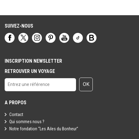
Toutefois il est rappelé qu'aucune région du monde ni aucun pays
ne peuvent être considérés comme étant à l'abri du risque
terroriste.
SUIVEZ-NOUS
INSCRIPTION NEWSLETTER
RETROUVER UN VOYAGE
OK
A PROPOS
Contact
Qui sommes nous ?
Notre fondation “Les Ailes du Bonheur”