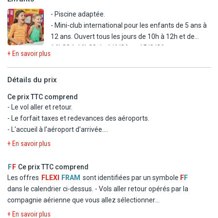
possibilité de vous rendre.
*Horaires sous réserve de modifications sans préavis.
- Piscine adaptée.
* Les restaurants à la carte sont fermés durant la saison hiver (du
- Mini-club international pour les enfants de 5 ans à
1/11 au 30/4), certains peuvent ouvrir selon l'occupation de l'hôtel.
12 ans. Ouvert tous les jours de 10h à 12h et de
* Les restaurants à la carte se situent dans l'hôtel voisin Muthu
14h30 à 16h30 du 1/6/26 au 15/9/26
Garden.
+ En savoir plus
- Aire de jeux.
* Les restaurant à la carte situés au Muthu Garden ne sont pas
accessibles pour les personnes à mobilité réduite.
Détails du prix
Avec supplément :
- Babysitting (sur demande).
Ce prix TTC comprend
- Le vol aller et retour.
- Le forfait taxes et redevances des aéroports.
- L'accueil à l'aéroport d'arrivée.
- Le transfert aller et retour de l'aéroport à l'hôtel.
+ En savoir plus
- Le séjour selon le type d'hébergement choisi et en tout
compris.
F
F
Ce prix TTC comprend
- Les services, loisirs et activités mentionnés sans supplément.
Les offres
FLEXI
FRAM
sont identifiées par un symbole
F
F
dans le calendrier ci-dessus.
- Vols aller retour opérés par la
compagnie aérienne que vous allez sélectionner
- Logement à l'hôtel Muthu Clube Praia Da Oura en chambre
+ En savoir plus