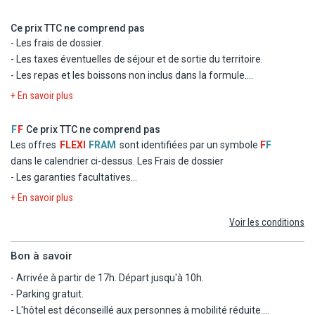
double standard
- La formule Tout inclus
Ce prix TTC ne comprend pas
- Les taxes d'aéroport et de solidarité
- Les frais de dossier.
- Le transfert
- Les taxes éventuelles de séjour et de sortie du territoire.
- Les repas et les boissons non inclus dans la formule.
- Les dépenses d'ordre personnel
+ En savoir plus
- Les excursions facultatives, et les activités non mentionnées
au programme.
F
F
Ce prix TTC ne comprend pas
- Les repas éventuels aux escales.
Les offres
FLEXI
FRAM
sont identifiées par un symbole
F
F
- Les garanties assistance, rapatriement, frais médicaux et
dans le calendrier ci-dessus.
Les Frais de dossier
d'hospitalisation, assistance juridique et pénale.
- Les garanties facultatives
- Les garanties annulation, bagages, retard aérien.
- Les autres repas et les boissons
+ En savoir plus
- Les activités et excursions payantes
Voir les conditions
- Les dépenses d'ordre personnel
Bon à savoir
- Arrivée à partir de 17h. Départ jusqu'à 10h.
- Parking gratuit.
- L'hôtel est déconseillé aux personnes à mobilité réduite.