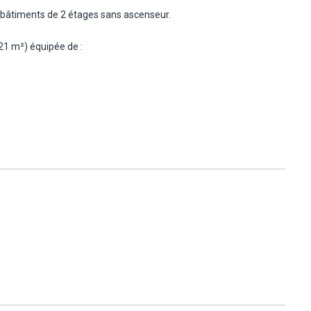
e
 bâtiments de 2 étages sans ascenseur.
21 m²) équipée de :
: 4 adultes.
2 lits simples. Capacité : 6 adultes.