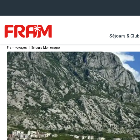
Séjours & Club
Fram voyages
|
Séjours Montenegro