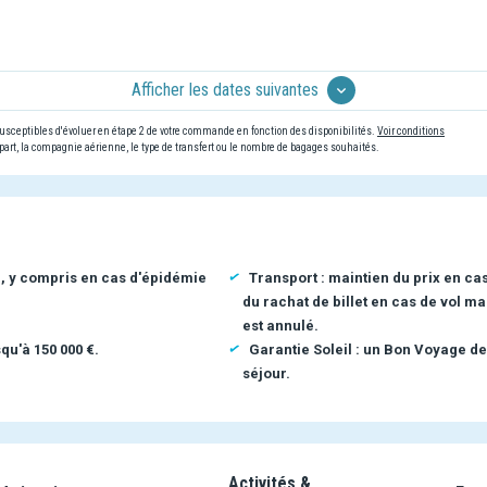
Afficher les dates suivantes
 susceptibles d'évoluer en étape 2 de votre commande en fonction des disponibilités.
Voir conditions
art, la compagnie aérienne, le type de transfert ou le nombre de bagages souhaités.
n, y compris en cas d'épidémie
Transport : maintien du prix en ca
du rachat de billet en cas de vol ma
est annulé.
qu'à 150 000 €.
Garantie Soleil : un Bon Voyage de
séjour.
Activités &