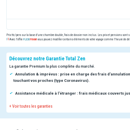
Prix ttc/pers sur la base d'une chambre double, frais de dossier non inclus. Les prix et pensions sont
Avec l'offre
vous pouvez modifier certains éléments de votre voyage comme l'heure de dép
Découvrez notre Garantie Total Zen
La garantie Premium la plus complète du marché.
Annulation & imprévus : prise en charge des frais d'annulatio
touchant vos proches (type Coronavirus).
Assistance médicale à l'étranger : frais médicaux couverts jus
+ Voir toutes les garanties