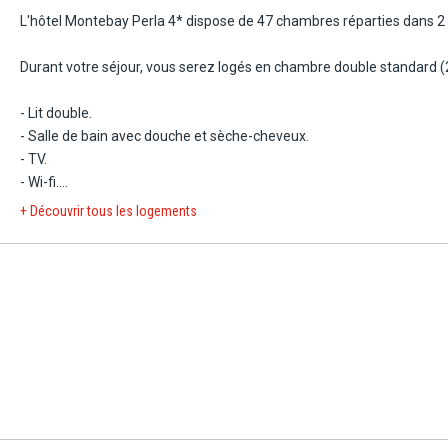
ravier de la baie de Kotor. Une salle de fitness est également disponibl
L'hôtel Montebay Perla 4* dispose de 47 chambres réparties dans 2
Durant votre séjour, vous serez logés en chambre double standard (
90 km.
- Lit double.
- Salle de bain avec douche et sèche-cheveux.
- TV.
- Wi-fi.
- Climatisation.
+ Découvrir tous les logements
- Terrasse.
- Coffre-fort.
Capacité maximale : 2 adultes + 1 enfant (lit d'appoint).
Avec supplément :
- Appartement 1 chambre (32 m²) : + salon avec canapé-lit. Capacité 
- Appartement 2 chambres (52 m²) : + 1 chambre avec 1 lit double ou 
- Lit bébé (10€/enfant/nuit).