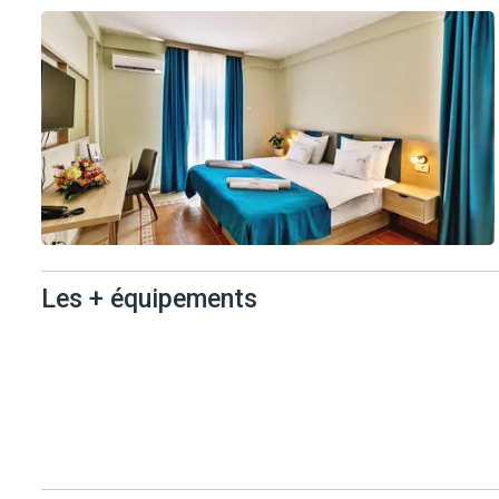
également vous détendre au bord de la piscine ou sur la plage de g
pour votre bien-être.
L'aéroport de Tivat se situe à 12 km et l'aéroport de Podgorica à 
A proximité :
- Plage de Markov (2,5 km).
- Kotor (4 km).
- Monastère de Savina (23 km).
- Forteresse de Kanli Kula (24 km).
Les + équipements
Les +
équipements