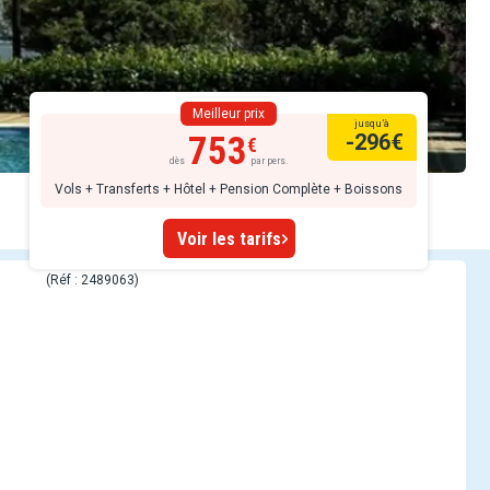
Meilleur prix
jusqu’à
753
-296
€
dès
par pers.
Vols + Transferts + Hôtel + Pension Complète + Boissons
Voir les tarifs
(Réf : 2489063)