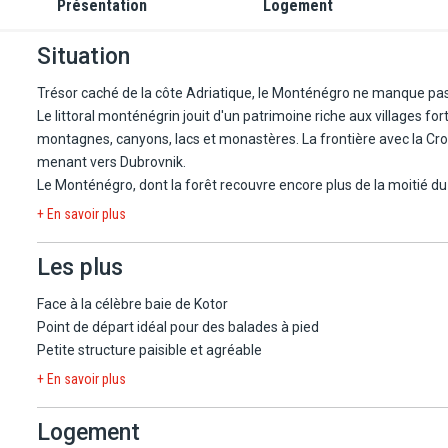
Présentation
Logement
Situation
Trésor caché de la côte Adriatique, le Monténégro ne manque pas 
Le littoral monténégrin jouit d'un patrimoine riche aux villages fo
montagnes, canyons, lacs et monastères. La frontière avec la Croa
menant vers Dubrovnik.
Le Monténégro, dont la forêt recouvre encore plus de la moitié du t
La côte, très découpée, alterne falaises et plages de sable ou de g
+ En savoir plus
l'empreinte vénitienne de la Renaissance et celle du baroque autr
nature. Unique fjord de la Méditerranée, elles sont classées au p
Les plus
L'hôtel Montebay Perla 4* est situé en bord de plage, dans le peti
Face à la célèbre baie de Kotor
la célèbre baie de Kotor. De nombreux capitaines de navires, qui o
Point de départ idéal pour des balades à pied
par la beauté des lieux.
Petite structure paisible et agréable
La ville de Kotor est à seulement 4 km et le village de Perast avec
+ En savoir plus
Monténégro se trouve à 12 km de Prcanj. Situé entre les montagnes
possibilités pour découvrir le Monténégro.
Logement
Balades à vélo, randonnées en bord de mer ou sur les collines au-