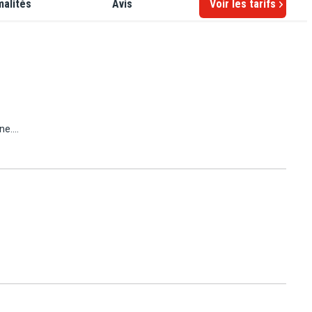
malités
Avis
Voir les tarifs
ne.
a
s de
its
Porto
 des
z