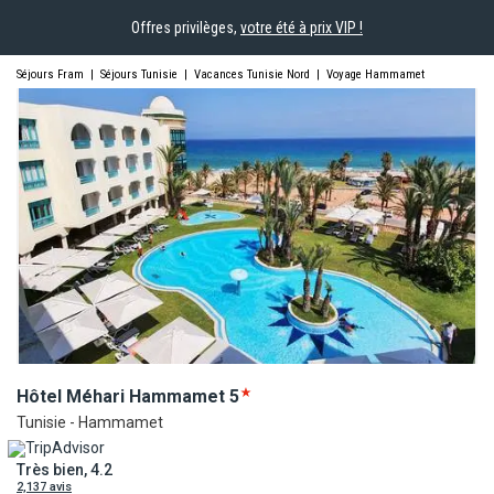
Offres privilèges,
votre été à prix VIP !
Séjours Fram
|
Séjours Tunisie
|
Vacances Tunisie Nord
|
Voyage Hammamet
Hôtel Méhari
Hammamet
5
Tunisie - Hammamet
Très bien, 4.2
2,137 avis