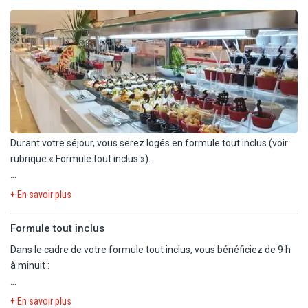
balcon ou de terrasse.
Durant votre séjour, vous serez logés en formule tout inclus (voir
rubrique « Formule tout inclus »).
Repas au restaurant principal de l'hôtel sous forme de buffet,
+ En savoir plus
avec show cooking. Sept buffets thématiques par semaine :
cuisine internationale et locale.
Formule tout inclus
Dans le cadre de votre formule tout inclus, vous bénéficiez de 9 h
Petit déjeuner : 07h00 - 10h00
à minuit :
Petit déjeuner tardif : petit déjeuner léger au Barbecue (du 1er juin
au 15 octobre) ou dans le hall de l'hôtel de 10h00 à 11h30.
- de la pension complète (petit-déjeuner, déjeuner et dîner) servie
Déjeuner : 12h30 - 14h30
+ En savoir plus