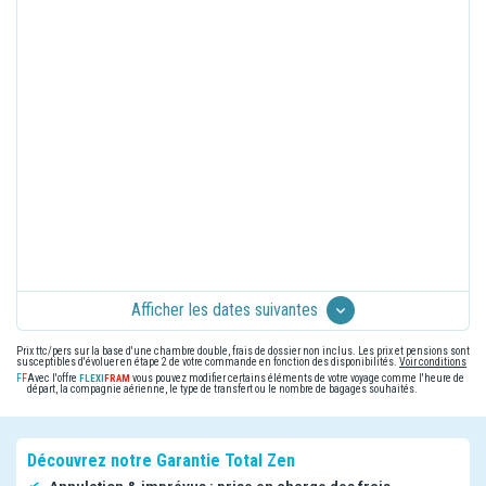
Afficher les dates suivantes
Prix ttc/pers sur la base d'une chambre double, frais de dossier non inclus. Les prix et pensions sont
susceptibles d'évoluer en étape 2 de votre commande en fonction des disponibilités.
Voir conditions
Avec l'offre
vous pouvez modifier certains éléments de votre voyage comme l'heure de
départ, la compagnie aérienne, le type de transfert ou le nombre de bagages souhaités.
Découvrez notre Garantie Total Zen