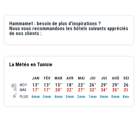
Hammamet : besoin de plus d'inspirations ?
Nous vous recommandons les hôtels suivants appréciés
de nos clients :
La Météo en Tunisie
JAN
FÉV
MAR
AVR
MAI
JUI
JUI
AOÛ
SEP
O
13°
13°
15°
18°
22°
26°
29°
29°
26°
2
MOY
17°
17°
20°
22°
27°
32°
34°
35°
31°
2
MAX
6mm
5mm
4mm
5mm
2mm
1mm
0mm
0mm
8mm
5
PLUIE