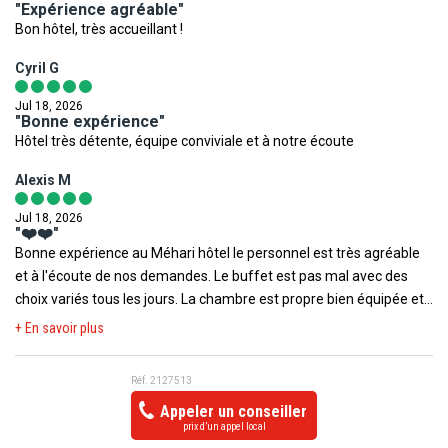
"Expérience agréable"
1 soin thérapeutique: drainage lymphatique / presso thérapie
Bon hôtel, très accueillant !
CURE EXOTIQUE (04 soins par jour) : indispensable pour ceux qui
Cyril G
cherchent une évasion profonde et nouvelle expérience.
Résultats attendus : ce programme exquis vous offre ce qu'il y a
Jul 18, 2026
"Bonne expérience"
de plus doux pour gâter vos sens. Votre corps est ressourcé et
Hôtel très détente, équipe conviviale et à notre écoute
plein d'énergie, votre peau est sublimée grâce aux
enveloppements et massages.
Alexis M
2 soins d'hydrothérapie (aquabike / douche à jet /massage sous
Jul 18, 2026
affusion / douche sous marine)
"❤️❤️"
1 soin d'algotnérapie (enveloppement algues / ghassoul /
Bonne expérience au Méhari hôtel le personnel est très agréable
chocolat / miel / henné)
et à l'écoute de nos demandes. Le buffet est pas mal avec des
1 massage oriental (massage aux pierres chaudes / Shiatsu /
choix variés tous les jours. La chambre est propre bien équipée et
Massage Thaï / Massage à 4 mains)
nettoyée tous les jours.
+ En savoir plus
Réf. 2127513
Appeler un conseiller
prix d’un appel local