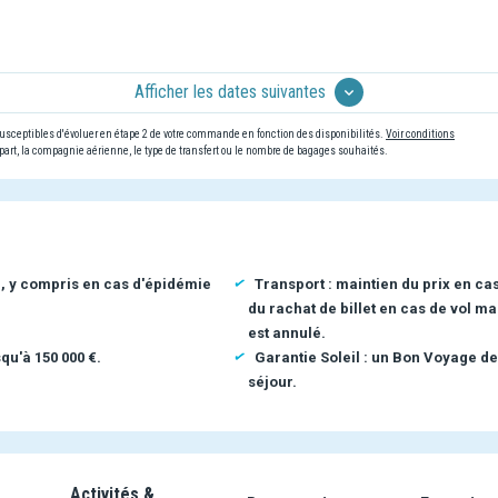
Afficher les dates suivantes
 susceptibles d'évoluer en étape 2 de votre commande en fonction des disponibilités.
Voir conditions
art, la compagnie aérienne, le type de transfert ou le nombre de bagages souhaités.
n, y compris en cas d'épidémie
Transport : maintien du prix en ca
du rachat de billet en cas de vol ma
est annulé.
qu'à 150 000 €.
Garantie Soleil : un Bon Voyage de
séjour.
Activités &