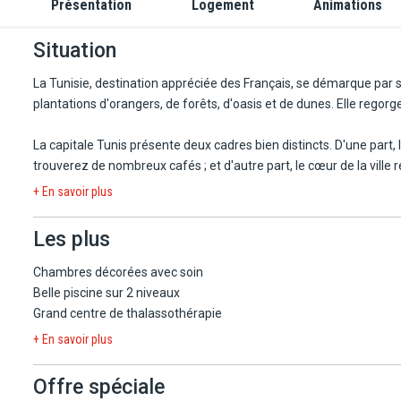
Présentation
Logement
Animations
Situation
La Tunisie, destination appréciée des Français, se démarque par s
plantations d'orangers, de forêts, d'oasis et de dunes. Elle regor
La capitale Tunis présente deux cadres bien distincts. D'une part, 
trouverez de nombreux cafés ; et d'autre part, le cœur de la vil
sans aucun doute l'atmosphère de cette capitale dite « en contrast
+ En savoir plus
somptueuse Carthage méritent le détour, au même titre que le m
Les plus
A 65 km de l'aéroport de Tunis Carthage (compter moins d'une he
orangers et des bougainvilliers, Hammamet est connue pour la dou
Chambres décorées avec soin
d'un "Saint Tropez à la tunisienne". Station balnéaire nichée a
Belle piscine sur 2 niveaux
dans sa médina avec son fort, ses ruelles et ses murs blanchis à 
Grand centre de thalassothérapie
+ En savoir plus
Yasmine-Hammamet est un espace de vie touristique développé il y 
découvrirez ses 30 000 m² de jardins aménagés, son agréable espl
Offre spéciale
discothèques, restaurants, casino, parc de jeu et de loisirs et 