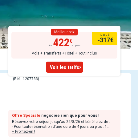
Meilleur prix
jusqu’à
422
-317
€
dès
par pers.
Vols + Transferts + Hôtel + Tout inclus
Voir les tarifs
(Réf : 1207733)
Offre Spéciale
négociée rien que pour vous !
Réservez votre séjour jusqu'au 22/8/26 et bénéficiez de :
- Pour toute réservation d'une cure de 4 jours ou plus : 1
accès au parcours bio-marin offert + 1 réflexologie plantaire
+ Profitez-en !
de 25 minutes offerte. Offre valable pour tout séjour jusqu'au