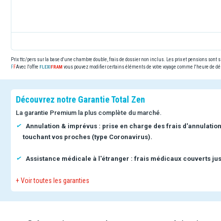
Prix ttc/pers sur la base d'une chambre double, frais de dossier non inclus. Les prix et pensions sont
Avec l'offre
vous pouvez modifier certains éléments de votre voyage comme l'heure de dép
Découvrez notre Garantie Total Zen
La garantie Premium la plus complète du marché.
Annulation & imprévus : prise en charge des frais d'annulatio
touchant vos proches (type Coronavirus).
Assistance médicale à l'étranger : frais médicaux couverts jus
+ Voir toutes les garanties