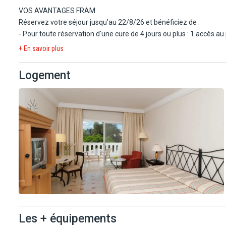
VOS AVANTAGES FRAM
Réservez votre séjour à l'hôtel Solaria & Thalasso 5*!
Réservez votre séjour jusqu'au 22/8/26 et bénéficiez de :
- Pour toute réservation d'une cure de 4 jours ou plus : 1 accès a
L'hôtel Medina Solaria & Thalasso 5* (normes locales) est un complexe hôtelier situé en front d'une sublime plage de sable fin (route à
+ En savoir plus
traverser) et à proximité du charmant port de plaisance de Ya
Il se trouve à 10 km du centre ville de Hammamet. L'arrivée peut s
Logement
environ.
Les + équipements