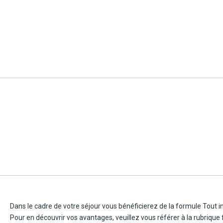
- Coffre-fort.
- Balcon ou terrasse.
Capacité: 3 adultes ou 2 adultes + 1 enfant.
Avec supplément :
- Chambre côté mer.
- Chambre vue mer.
- Chambre premium vue mer (à partir du 4/5/26).
Dans le cadre de votre séjour vous bénéficierez de la formule Tout in
Pour en découvrir vos avantages, veuillez vous référer à la rubrique 