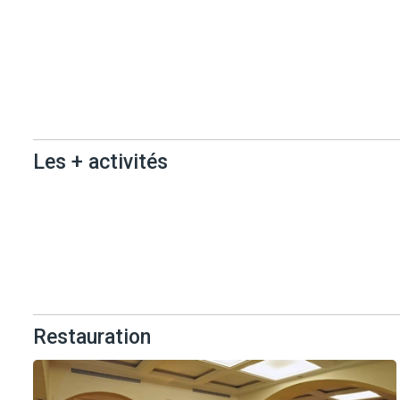
Les +
équipements
Les + activités
Les + activités
Restauration