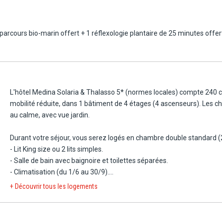
u parcours bio-marin offert + 1 réflexologie plantaire de 25 minutes offe
smine Hammamet et de la Médina Mediterranea.
e faire sur l'aéroport de Tunis à environ 65 km ou celui de Monastir à 8
L'hôtel Medina Solaria & Thalasso 5* (normes locales) compte 240
mobilité réduite, dans 1 bâtiment de 4 étages (4 ascenseurs). Les 
au calme, avec vue jardin.
Durant votre séjour, vous serez logés en chambre double standard (
- Lit King size ou 2 lits simples.
- Salle de bain avec baignoire et toilettes séparées.
- Climatisation (du 1/6 au 30/9).
- Wifi.
+ Découvrir tous les logements
- Télévision.
- Téléphone (communications extérieures payantes).
- Mini réfrigérateur.