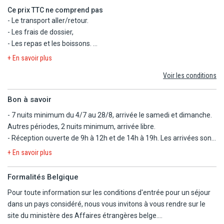
Ce prix TTC ne comprend pas
Par train : Gare de Bayonne 17 km, Biarritz 6 km.
- Le transport aller/retour.
- Les frais de dossier,
- Les repas et les boissons.
- Le ménage de fin de séjour.
+ En savoir plus
- Les dépenses d'ordre personnel.
Voir les conditions
- Les activités payantes.
- Les garanties assistance, rapatriement, frais médicaux et
Bon à savoir
d'hospitalisation, assistance juridique et pénale.
- Les garanties annulation, bagages.
- 7 nuits minimum du 4/7 au 28/8, arrivée le samedi et dimanche.
Autres périodes, 2 nuits minimum, arrivée libre.
- Réception ouverte de 9h à 12h et de 14h à 19h. Les arrivées sont
possibles à partir de 14h mais la remise des clés est assurée à
+ En savoir plus
partir de 17h, les départs se font avant 10h. Possibilité d'arriver
jusqu'à 22h30 en appelant la réception avant 18h.
Formalités Belgique
- Le camping est déconseillé pour les personnes à mobilité réduite
Pour toute information sur les conditions d'entrée pour un séjour
(infrastructures aux normes mais camping en pente).
dans un pays considéré, nous vous invitons à vous rendre sur le
- Navette gratuite juillet/août. Destinations desservies : centre de
site du ministère des Affaires étrangères belge.
Bidart, la plage de l'Uhabia puis correspondance payante pour