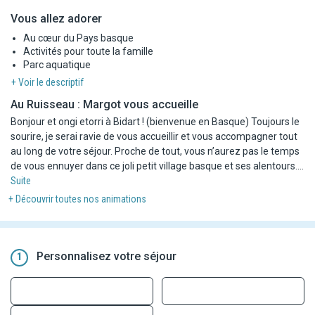
Vous allez adorer
Au cœur du Pays basque
Activités pour toute la famille
Parc aquatique
+ Voir le descriptif
Au Ruisseau : Margot vous accueille
Bonjour et ongi etorri à Bidart ! (bienvenue en Basque) Toujours le
sourire, je serai ravie de vous accueillir et vous accompagner tout
au long de votre séjour. Proche de tout, vous n’aurez pas le temps
de vous ennuyer dans ce joli petit village basque et ses alentours.
Ce camping 5* de 18 hectares, vous fera prendre une grande
Suite
bouffée d’air frais qui vous donnera envie de rester ! À très vite !
+ Découvrir toutes nos animations
Personnalisez votre séjour
1