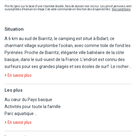
Prix ttc/pers sur la base d'une chambre double, frais de dossier non inclus. Les prix et pensions sont
susceptibles d'évoluer en étape 2 de votre commande en fonction des disponibilités.
Voir conditions
Situation
A 6 km au sud de Biarritz, le camping est situé à Bidart, ce
charmant village surplombe l'océan, avec comme toile de fond les
Pyrénées. Proche de Biarritz, élégante ville balnéaire de la côte
basque, dans le sud-ouest de la France. L'endroit est connu des
surfeurs pour ses grandes plages et ses écoles de surf. Le rocher
de la Vierge, emblème de Biarritz, est un affleurement rocheux
+ En savoir plus
surmonté d'une statue de la Vierge Marie. Accessible par une
passerelle, le rocher offre une vue panoramique sur le golfe de
Les plus
Gascogne
Au cœur du Pays basque
Activités pour toute la famille
Le Ruisseau Pays Basque est situé dans un parc fleuri de 18
Parc aquatique
hectares. Vous y trouverez des hébergements tout confort ainsi
Plage de l'Uhabia à 3 km par la piste cyclable
que des emplacements nus ombragés. Profitez de son parc
+ En savoir plus
aquatique de 1100 m² avec pataugeoire et grand bain avec 4