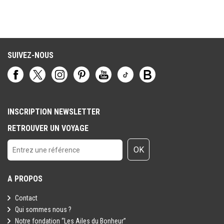
fréquenter des campings partout en France, je peux dire que Le
Ruisseau fait partie de mes très bonnes expériences. Nous avons
passé de superbes vacances et j’y retournerais avec plaisir.
SUIVEZ-NOUS
INSCRIPTION NEWSLETTER
RETROUVER UN VOYAGE
OK
A PROPOS
Contact
Qui sommes nous ?
Notre fondation “Les Ailes du Bonheur”