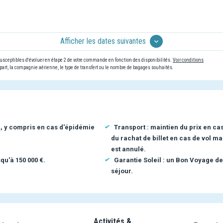
Afficher les dates suivantes
 susceptibles d'évoluer en étape 2 de votre commande en fonction des disponibilités.
Voir conditions
art, la compagnie aérienne, le type de transfert ou le nombre de bagages souhaités.
n, y compris en cas d'épidémie
Transport : maintien du prix en ca
du rachat de billet en cas de vol ma
est annulé.
qu'à 150 000 €.
Garantie Soleil : un Bon Voyage de
séjour.
Activités &