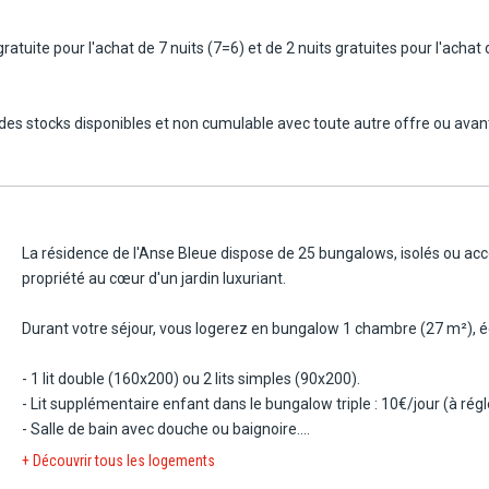
ratuite pour l'achat de 7 nuits (7=6) et de 2 nuits gratuites pour l'acha
te des stocks disponibles et non cumulable avec toute autre offre ou ava
La résidence de l'Anse Bleue dispose de 25 bungalows, isolés ou acc
propriété au cœur d'un jardin luxuriant.
Durant votre séjour, vous logerez en bungalow 1 chambre (27 m²), é
- 1 lit double (160x200) ou 2 lits simples (90x200).
- Lit supplémentaire enfant dans le bungalow triple : 10€/jour (à régl
- Salle de bain avec douche ou baignoire.
- Kitchenette avec micro-ondes, plaque, mini-réfrigérateur, cafetière,
+ Découvrir tous les logements
- Télévision.