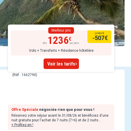
Meilleur prix
jusqu’à
1236
-507
€
dès
par pers.
Vols + Transferts + Résidence hôtelière
Voir les tarifs
(Réf : 1662790)
Offre Spéciale
négociée rien que pour vous !
Réservez votre séjour avant le 31/08/26 et bénéficiez d'une
nuit gratuite pour l'achat de 7 nuits (7=6) et de 2 nuits
gratuites pour l'achat de 12 nuits (12=10) pour tout séjour
+ Profitez-en !
compris entre le 08/06/26 et le 31/08/26.