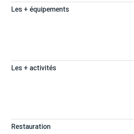
Les + équipements
Les +
équipements
Les + activités
Les + activités
Restauration