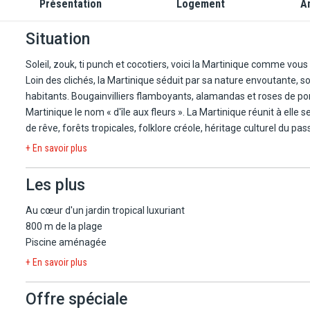
Présentation
Logement
A
Situation
Soleil, zouk, ti punch et cocotiers, voici la Martinique comme vous 
Loin des clichés, la Martinique séduit par sa nature envoutante, so
habitants. Bougainvilliers flamboyants, alamandas et roses de po
Martinique le nom « d'île aux fleurs ». La Martinique réunit à elle seule tous les attributs d'une destination antillaise : eaux turquoise et plages
de rêve, forêts tropicales, folklore créole, héritage culturel du p
+ En savoir plus
Réservez votre séjour à L'Anse Bleue 2* !
Les plus
Vacances paradisiaques sur la côte sud, à 150 mètres de la plage de la grande Anse du Diamant, dans des jardins luxuriants avec accès direct
Au cœur d'un jardin tropical luxuriant
à la plage. Idéalement situé pour un séjour farniente seul, en coup
800 m de la plage
Piscine aménagée
L'aéroport se trouve à environ 25 km.
+ En savoir plus
Offre spéciale