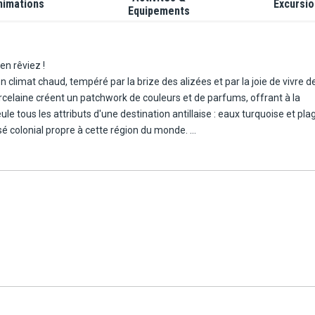
nimations
Excursi
Equipements
en rêviez !
n climat chaud, tempéré par la brize des alizées et par la joie de vivre d
rcelaine créent un patchwork de couleurs et de parfums, offrant à la
assé colonial propre à cette région du monde.
Randonneurs, plongeurs, amateurs d'histoire, accrocs de la bronzette,… vous serez tous gagnés par l'ivresse d'un séjour en Martinique !
le ou en famille.