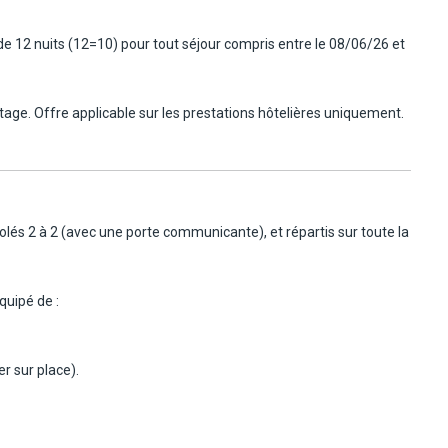
t de 12 nuits (12=10) pour tout séjour compris entre le 08/06/26 et
ntage. Offre applicable sur les prestations hôtelières uniquement.
olés 2 à 2 (avec une porte communicante), et répartis sur toute la
quipé de :
er sur place).
 vaisselle.