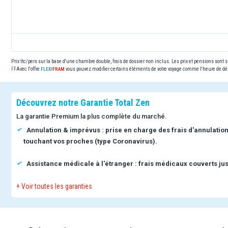
Prix ttc/pers sur la base d'une chambre double, frais de dossier non inclus. Les prix et pensions sont
Avec l'offre
vous pouvez modifier certains éléments de votre voyage comme l'heure de dép
Découvrez notre Garantie Total Zen
La garantie Premium la plus complète du marché.
Annulation & imprévus : prise en charge des frais d'annulatio
touchant vos proches (type Coronavirus).
Assistance médicale à l'étranger : frais médicaux couverts jus
+ Voir toutes les garanties