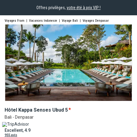
Offres privilèges,
votre été à prix VIP !
Voyages Fram
|
Vacances Indonesie
|
Voyage Bali
|
Voyages Denpasar
Hôtel Kappa Senses
Ubud
5
Bali - Denpasar
Excellent, 4.9
955 avis