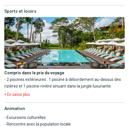
- Salon de beauté / coiffure.
- Lianes : Bar cabane près de la piscine-rivière. Ouvert de 11h à
18h.
Sports et loisirs
En supplément :
- Formule demi-pension.
- Formule pension complète.
Compris dans le prix du voyage
- 2 piscines extérieures : 1 piscine à débordement au-dessus des
rizières et 1 piscine-rivière sinuant dans la jungle luxuriante.
- Yoga (à réserver, horaires sur place).
+ En savoir plus
- Salle de sport 24/24.
Animation
En option payante
- Spa OmTara by Clarins : soins du visage, soins du corps,
- Excursions culturelles
aromathérapie, balnéothérapie (sauna, hammam, piscine
- Rencontre avec la population locale
d'hydrothérapie, douche Vichy).