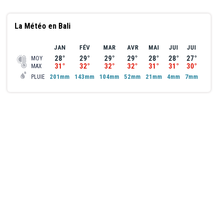
La Météo en Bali
JAN
FÉV
MAR
AVR
MAI
JUI
JUI
AOÛ
28°
29°
29°
29°
28°
28°
27°
27°
MOY
31°
32°
32°
32°
31°
31°
30°
30°
MAX
201mm
143mm
104mm
52mm
21mm
4mm
7mm
0mm
PLUIE