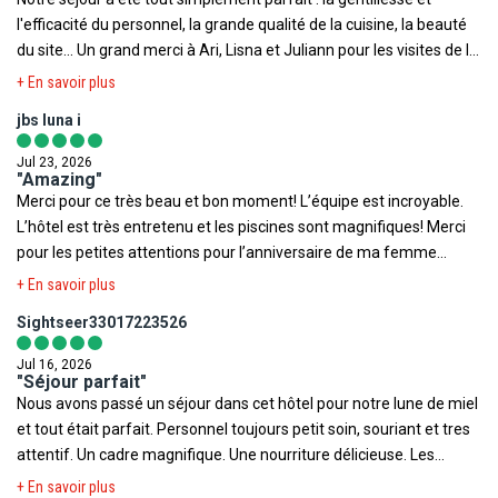
Puspa pour leur gentillesse et leur apprentissage méritoire du
l'efficacité du personnel, la grande qualité de la cuisine, la beauté
français.
du site... Un grand merci à Ari, Lisna et Juliann pour les visites de la
maison traditionnelle et du Subak. Merci à Estina et Kévin pour leur
+ En savoir plus
service impeccable au Kapala.
jbs luna i
Jul 23, 2026
"Amazing"
Merci pour ce très beau et bon moment! L’équipe est incroyable.
L’hôtel est très entretenu et les piscines sont magnifiques! Merci
pour les petites attentions pour l’anniversaire de ma femme
c’était super! Je vous recommande vivement
+ En savoir plus
Sightseer33017223526
Jul 16, 2026
"Séjour parfait"
Nous avons passé un séjour dans cet hôtel pour notre lune de miel
et tout était parfait. Personnel toujours petit soin, souriant et tres
attentif. Un cadre magnifique. Une nourriture délicieuse. Les
chambres sont très spacieuses avec climatisation, terrasse,
+ En savoir plus