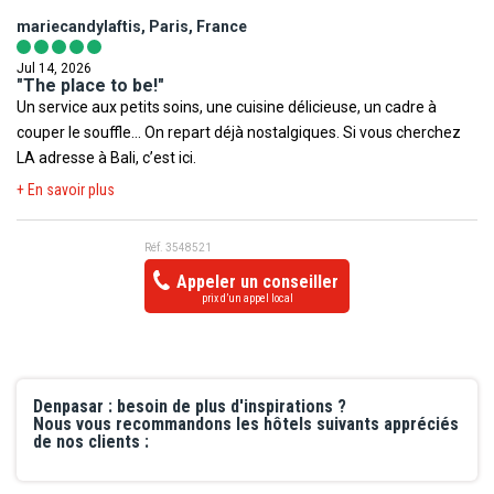
piscine et tout le confort nécessaire. Nous remercions
mariecandylaftis, Paris, France
chaleureusement tout le personnel (Estina Ugix, Zen, Mustika et
tous les autres...).
Jul 14, 2026
"The place to be!"
Un service aux petits soins, une cuisine délicieuse, un cadre à
couper le souffle… On repart déjà nostalgiques. Si vous cherchez
LA adresse à Bali, c’est ici.
+ En savoir plus
Réf. 3548521
Appeler un conseiller
prix d’un appel local
Denpasar : besoin de plus d'inspirations ?
Nous vous recommandons les hôtels suivants appréciés
de nos clients :