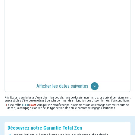
Afficher les dates suivantes
Prix ttc/pers sur la base d'une chambre double, frais de dossier non inclus. Les prix et pensions sont
susceptibles d'évoluer en étape 2 de votre commande en fonction des disponibilités.
Voir conditions
Avec l'offre
vous pouvez modifier certains éléments de votre voyage comme l'heure de
départ, la compagnie aérienne, le type de transfert ou le nombre de bagages souhaités.
Découvrez notre Garantie Total Zen