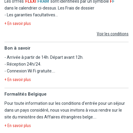
Les offres
FLEXI
FRAM
sont identifiées par un symbole
F
F
- Le transfert
dans le calendrier ci-dessus.
Les Frais de dossier
- Les garanties facultatives
- Les autres repas et les boissons
+ En savoir plus
- Les activités et excursions payantes
Voir les conditions
- Les dépenses d'ordre personnel
Bon à savoir
- Arrivée à partir de 14h. Départ avant 12h.
- Réception 24h/24.
- Connexion Wi Fi gratuite.
- Service de navette vers le centre de Ubud.
+ En savoir plus
- Accessible aux personnes à mobilité réduite (rampes d'accès).
- Possibilité de chambres communicantes.
Formalités Belgique
- Possibilité de late check-out (avec supplément).
Pour toute information sur les conditions d'entrée pour un séjour
dans un pays considéré, nous vous invitons à vous rendre sur le
Nyepi Day (Nouvel an balinais : le 19/3/26) : conformément à
site du ministère des Affaires étrangères belge.
législation en vigueur localement, tous les visiteurs doivent
https://diplomatie.belgium.be/fr/Services/voyager_a_letranger/con
impérativement rester au sein de l'hébergement lors du Nouvel an
+ En savoir plus
balinais pour une durée de 24h (dès 6h). Enregistrements et