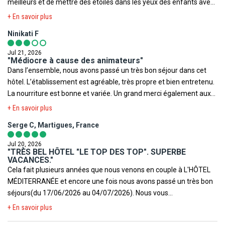
meilleurs et de mettre des étoiles dans les yeux des enfants avec
leurs énergies positives.
+ En savoir plus
Ninikati F
Jul 21, 2026
"Médiocre à cause des animateurs"
Dans l’ensemble, nous avons passé un très bon séjour dans cet
hôtel. L’établissement est agréable, très propre et bien entretenu.
La nourriture est bonne et variée. Un grand merci également aux
serveurs, toujours souriants et très gentils, ainsi qu’aux femmes
+ En savoir plus
de ménage qui font un excellent travail et maintiennent les
Serge C, Martigues, France
chambres impeccables. Nous souhaitons aussi remercier tout
particulièrement les maîtres-nageurs Hamza et Ayoub, qui sont
Jul 20, 2026
adorables, très serviables, professionnels et toujours disponibles
"TRÈS BEL HÔTEL "LE TOP DES TOP". SUPERBE
VACANCES."
pour les clients. Leur gentillesse mérite d’être soulignée. En
Cela fait plusieurs années que nous venons en couple à L'HÔTEL
revanche, le point noir de notre séjour concerne l’équipe
MÉDITERRANÉE et encore une fois nous avons passé un très bon
d’animation, et plus particulièrement certains animateurs
séjours(du 17/06/2026 au 04/07/2026). Nous vous
masculins. Leur comportement est, selon nous, totalement
recommandons cet hôtel. Le personnel est très agréable toujours
+ En savoir plus
inadapté. Ils se permettent de poser des questions sur la vie privée
souriant. Une petite attention pour ALI, les barmans et les serveurs
des clients, de faire des remarques déplacées et insistent de