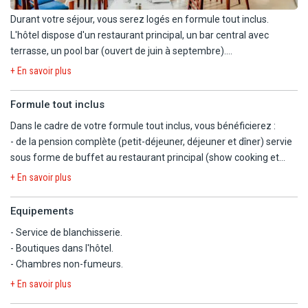
Durant votre séjour, vous serez logés en formule tout inclus.
L'hôtel dispose d'un restaurant principal, un bar central avec
terrasse, un pool bar (ouvert de juin à septembre).
+ En savoir plus
Avec supplément :
- Restaurant à la plage à la carte, cuisine internationale ouvert du
Formule tout inclus
1/6 au 30/9.
Dans le cadre de votre formule tout inclus, vous bénéficierez :
- de la pension complète (petit-déjeuner, déjeuner et dîner) servie
sous forme de buffet au restaurant principal (show cooking et
repas à thèmes, tunisien et pécheur, 2 fois/semaine).
+ En savoir plus
- des boissons locales aux repas : eau plate et gazeuse, sodas,
bière, vin.
Equipements
- des boissons locales au bar de 10h à 23h : eau, jus
- Service de blanchisserie.
concentrés, bière, vin, boissons chaudes, boissons anisées,
- Boutiques dans l'hôtel.
boukha, whisky, gin, vodka, rhum, cocktails.
- Chambres non-fumeurs.
- de snacks au restaurant de 15h à 17h (salade, gâteaux et mini
sandwichs).
+ En savoir plus