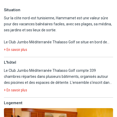
Situation
Sur la côte nord-est tunisienne, Hammamet est une valeur sûre
pour des vacances balnéaires faciles, avec ses plages, sa médina,
ses jardins et ses lieux de sortie.
Le Club Jumbo Méditerranée Thalasso Golf se situe en bord de
mer, à 3 km du centre-ville d'Hammamet. L'hôtel profite d'un
+ En savoir plus
environnement verdoyant, au cœur d'un parc de plusieurs
hectares, avec un accès direct à une plage aménagée. Les clients
L'hôtel
peuvent rejoindre Hammamet assez facilement, notamment
Le Club Jumbo Méditerranée Thalasso Golf compte 339
grâce à un arrêt de bus situé à proximité de l'hôtel.
chambres réparties dans plusieurs bâtiments, organisés autour
des piscines et des espaces de détente. L'ensemble s'inscrit dans
L'aéroport de Tunis se trouve à 75 km, tandis que celui de Monastir
un grand parc végétalisé, dans l'esprit d'un hôtel-club tunisien de
est à une centaine de kilomètres.
+ En savoir plus
bord de mer, avec restaurants, terrasses et zones d'animation.
Depuis l'hôtel, la vue sur la mer et l'accès à la plage viennent
Logement
compléter les trois piscines, dont une d'eau de mer, permettant
ainsi d'alterner les ambiances de baignade au fil de la journée. Le