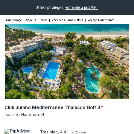
Offres privilèges,
votre été à prix VIP !
Fram voyage
|
Séjours Tunisie
|
Vacances Tunisie Nord
|
Voyage Hammamet
Club Jumbo Méditerranée Thalasso
Golf
3
Tunisie - Hammamet
Très bien, 4.4
2,125 avis