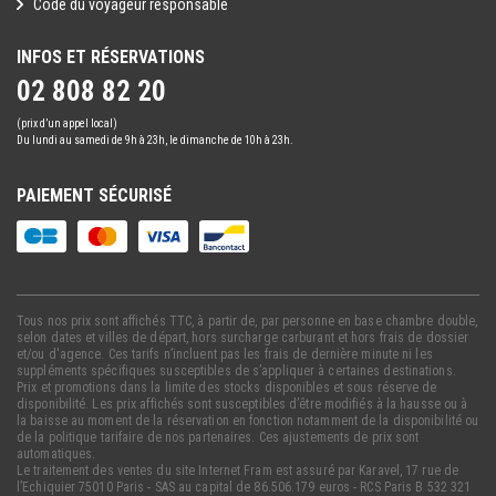
Code du voyageur responsable
INFOS ET RÉSERVATIONS
02 808 82 20
(prix d’un appel local)
Du lundi au samedi de 9h à 23h, le dimanche de 10h à 23h.
PAIEMENT SÉCURISÉ
Tous nos prix sont affichés TTC, à partir de, par personne en base chambre double,
selon dates et villes de départ, hors surcharge carburant et hors frais de dossier
et/ou d'agence. Ces tarifs n’incluent pas les frais de dernière minute ni les
suppléments spécifiques susceptibles de s’appliquer à certaines destinations.
Prix et promotions dans la limite des stocks disponibles et sous réserve de
disponibilité. Les prix affichés sont susceptibles d’être modifiés à la hausse ou à
la baisse au moment de la réservation en fonction notamment de la disponibilité ou
de la politique tarifaire de nos partenaires. Ces ajustements de prix sont
automatiques.
Le traitement des ventes du site Internet Fram est assuré par Karavel, 17 rue de
l’Echiquier 75010 Paris - SAS au capital de 86.506.179 euros - RCS Paris B 532 321