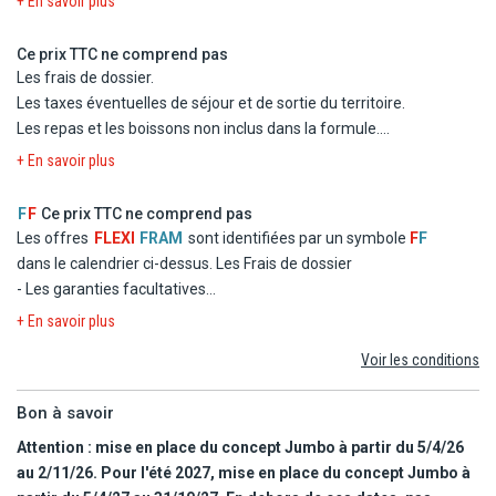
+ En savoir plus
chambre double standard
- La formule Tout inclus
Ce prix TTC ne comprend pas
- Les taxes d'aéroport et de solidarité
Les frais de dossier.
- Le transfert
Les taxes éventuelles de séjour et de sortie du territoire.
Les repas et les boissons non inclus dans la formule.
Les dépenses d'ordre personnel.
+ En savoir plus
Les excursions facultatives, et les activités non mentionnées
au programme.
F
F
Ce prix TTC ne comprend pas
Les repas éventuels aux escales.
Les offres
FLEXI
FRAM
sont identifiées par un symbole
F
F
Les garanties assistance, rapatriement, frais médicaux et
dans le calendrier ci-dessus.
Les Frais de dossier
d'hospitalisation, assistance juridique et pénale.
- Les garanties facultatives
Les garanties annulation, bagages, retard aérien.
- Les autres repas et les boissons
+ En savoir plus
- Les activités et excursions payantes
Voir les conditions
- Les dépenses d'ordre personnel
Bon à savoir
Attention : mise en place du concept Jumbo à partir du 5/4/26
au 2/11/26. Pour l'été 2027, mise en place du concept Jumbo à