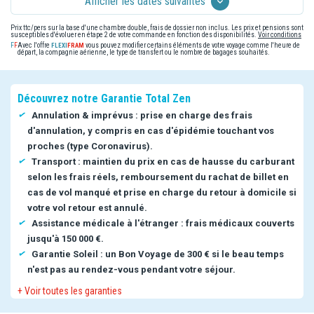
Afficher les dates suivantes
Prix ttc/pers sur la base d'une chambre double, frais de dossier non inclus. Les prix et pensions sont
susceptibles d'évoluer en étape 2 de votre commande en fonction des disponibilités.
Voir conditions
Avec l'offre
vous pouvez modifier certains éléments de votre voyage comme l'heure de
départ, la compagnie aérienne, le type de transfert ou le nombre de bagages souhaités.
Découvrez notre Garantie Total Zen
Annulation & imprévus : prise en charge des frais
d'annulation, y compris en cas d'épidémie touchant vos
proches (type Coronavirus).
Transport : maintien du prix en cas de hausse du carburant
selon les frais réels, remboursement du rachat de billet en
cas de vol manqué et prise en charge du retour à domicile si
votre vol retour est annulé.
Assistance médicale à l'étranger : frais médicaux couverts
jusqu'à 150 000 €.
Garantie Soleil : un Bon Voyage de 300 € si le beau temps
n'est pas au rendez-vous pendant votre séjour.
+ Voir toutes les garanties