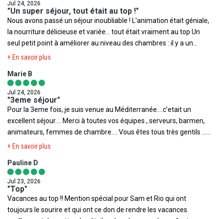
Plein Vent
Jul 24, 2026
"Un super séjour, tout était au top !"
Nous avons passé un séjour inoubliable ! L'animation était géniale,
Toutefois il est rappelé qu'aucune région du monde ni aucun pays
la nourriture délicieuse et variée... tout était vraiment au top Un
ne peuvent être considérés comme étant à l'abri du risque
seul petit point à améliorer au niveau des chambres : il y a un
terroriste.
manque de prises électriques près du lit (seulement deux dans
+ En savoir plus
toute la chambre : une pour la télé et une sous la coiffeuse), ce qui
Marie B
n'est pas très pratique. Hormis cela, l'hôtel est globalement
superbe et le service est irréprochable. Je recommande sans
Jul 24, 2026
hésiter !
"3eme séjour"
Pour la 3eme fois, je suis venue au Méditerranée….c’etait un
excellent séjour…. Merci à toutes vos équipes , serveurs, barmen,
animateurs, femmes de chambre…. Vous êtes tous très gentils ….
Mention spéciale à Ali, Hazem et Mabrouka …. Peut être à une
+ En savoir plus
quatrième fois…. Inchallah
Pauline D
Jul 23, 2026
"Top"
Vacances au top !! Mention spécial pour Sam et Rio qui ont
toujours le sourire et qui ont ce don de rendre les vacances