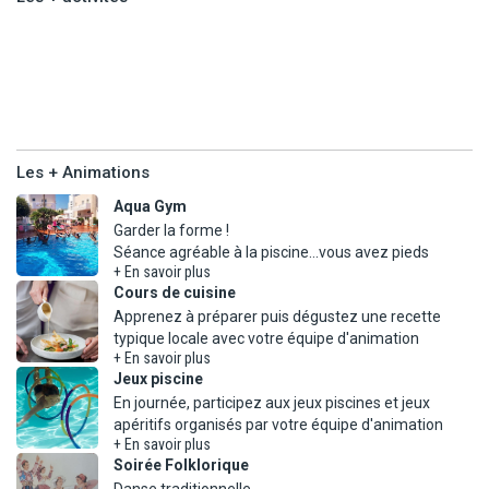
lits, 24 m²)
Les +
Avec supplément à la réception :
activités
- Mini bar sur demande (15 DT/nuit).
Les + Animations
Aqua Gym
Garder la forme !
+ En savoir plus
Cours de cuisine
Apprenez à préparer puis dégustez une recette
+ En savoir plus
Jeux piscine
En journée, participez aux jeux piscines et jeux
+ En savoir plus
Soirée Folklorique