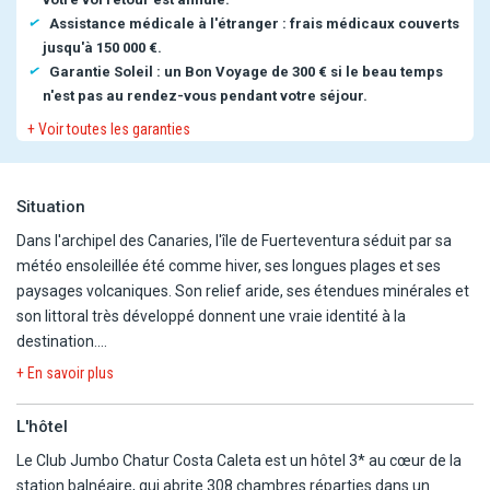
Assistance médicale à l'étranger : frais médicaux couverts
jusqu'à 150 000 €.
Garantie Soleil : un Bon Voyage de 300 € si le beau temps
n'est pas au rendez-vous pendant votre séjour.
+ Voir toutes les garanties
Situation
Dans l'archipel des Canaries, l'île de Fuerteventura séduit par sa
météo ensoleillée été comme hiver, ses longues plages et ses
paysages volcaniques. Son relief aride, ses étendues minérales et
son littoral très développé donnent une vraie identité à la
destination.
+ En savoir plus
Sur la côte est, Caleta de Fuste est une station balnéaire
organisée autour d'une baie abritée, avec une plage facile d'accès,
L'hôtel
un petit port, une promenade et de nombreux restaurants et
Le Club Jumbo Chatur Costa Caleta est un hôtel 3* au cœur de la
commerces.
station balnéaire, qui abrite 308 chambres réparties dans un