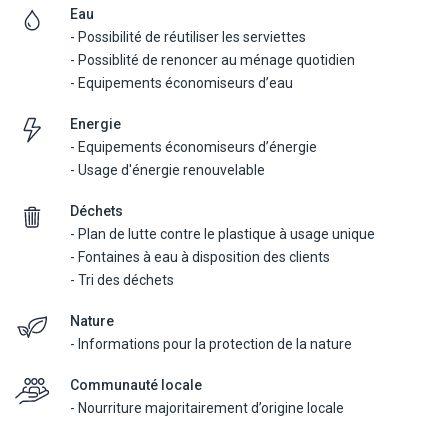
Eau
SAFARI LANZAROTE
- Possibilité de réutiliser les serviettes
Tour guidé en véhicules de max 8 pers à Lanzarote. Emerveillez
- Possiblité de renoncer au ménage quotidien
vous devant les paysages les plus sauvages et volcaniques de l'ile.
- Equipements économiseurs d’eau
Déjeuner libre.
Energie
Excursion disponible les mardis et les jeudis
- Equipements économiseurs d’énergie
Tarifs : 105€/adultes et 85€/enfants (0-11 ans)
- Usage d'énergie renouvelable
VOLCAN EXPRESS
Déchets
Aventure volcanique a Lanzarote : Volcans, Vignobles et Lac vert !
- Plan de lutte contre le plastique à usage unique
Déjeuner libre et visite d'un centre Aloe Vera. Excursion
- Fontaines à eau à disposition des clients
multilingue.
- Tri des déchets
Excursion disponible les mardis, jeudis et samedis
Tarifs : 83€/adultes et 60€/enfants (2-11 ans)
Nature
- Informations pour la protection de la nature
CATAMARAN FREEBIRD LOBOS (maximum 21 participants)
Ballade en mer, temps libre sur l'ile paradisiaque de Lobos (
Communauté locale
environ 1h ), déjeuner, boissons et baignade avec équipement de
- Nourriture majoritairement d’origine locale
snorkeling inclus.
Excursion disponible les mardis, jeudis et samedis