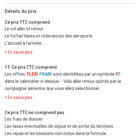
Tarifs : 66€/adultes et 41€/enfants (4 - 11 ans)
Détails du prix
OBY LUXURY ADULT ONLY (maximum 21 participants)
Ce prix TTC comprend
Luxueux catamaran Bali 4.2 seulement pour adultes! Naviguez
Le vol aller et retour.
vers l'ile de Lobos et profitez : snorkeling, paddle surf, kayak,
Le forfait taxes et redevances des aéroports.
déjeuner, boissons et coupe de cava!
L'accueil à l'arrivée.
Excursion disponible les mardis, jeudis et dimanches
Le transfert aller et retour de l'aéroport à l'hôtel.
+ En savoir plus
Tarifs : 85€/adultes dès 16 ans.
Le séjour selon le type d'hébergement et de pension choisis.
Les boissons selon descriptif.
F
F
Ce prix TTC comprend
OBY CATAMARAN (maximum 21 participants)
Les services, loisirs et activités mentionnés.
Les offres
FLEXI
FRAM
sont identifiées par un symbole
F
F
Sortez en famille et naviguez vers l'ile de Lobos: Déjeuner,
dans le calendrier ci-dessus.
- Vols aller retour opérés par la
boissons, arrêt baignade, snorkeling, kayak et paddle surf inclus.
compagnie aérienne que vous allez sélectionner
Excursion disponible les mardis, jeudis et dimanches
- Logement à l'hôtel Jumbo Chatur Costa Caleta en chambre
+ En savoir plus
Tarifs : 73€/adultes et 44€/enfants (4-11 ans)
double standard
- La formule Tout inclus
Ce prix TTC ne comprend pas
FERRY ET BUS ÎLE DE LOBOS
- Les taxes d'aéroport et de solidarité
Les frais de dossier.
3h30 environ de temps libre entre paysages volcaniques, lagunes
- Le transfert
Les taxes éventuelles de séjour et de sortie du territoire.
cristallines, plages sauvages.
Les repas et les boissons non inclus dans la formule.
Excursion disponible les mardis, jeudis et dimanches