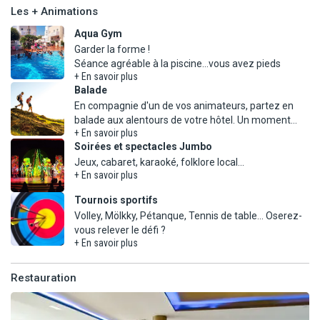
- Chambre famille (24 m²) : même équipement, 2 lits simples + 1
Les + Animations
canapé-lit double, vue piscine ou rue. Capacité 2 adultes + 2
Aqua Gym
enfants.
Garder la forme !
+ En savoir plus
Balade
En compagnie d'un de vos animateurs, partez en
balade aux alentours de votre hôtel. Un moment
+ En savoir plus
Soirées et spectacles Jumbo
+ En savoir plus
Tournois sportifs
Volley, Mölkky, Pétanque, Tennis de table... Oserez-
+ En savoir plus
Restauration