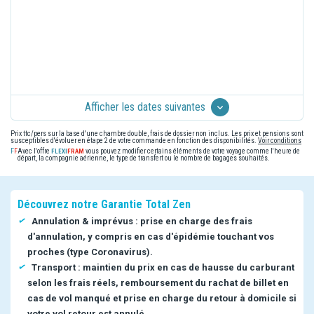
Afficher les dates suivantes
Prix ttc/pers sur la base d'une chambre double, frais de dossier non inclus. Les prix et pensions sont
susceptibles d'évoluer en étape 2 de votre commande en fonction des disponibilités.
Voir conditions
Avec l'offre
vous pouvez modifier certains éléments de votre voyage comme l'heure de
départ, la compagnie aérienne, le type de transfert ou le nombre de bagages souhaités.
Découvrez notre Garantie Total Zen
Annulation & imprévus : prise en charge des frais
d'annulation, y compris en cas d'épidémie touchant vos
proches (type Coronavirus).
Transport : maintien du prix en cas de hausse du carburant
selon les frais réels, remboursement du rachat de billet en
cas de vol manqué et prise en charge du retour à domicile si
votre vol retour est annulé.