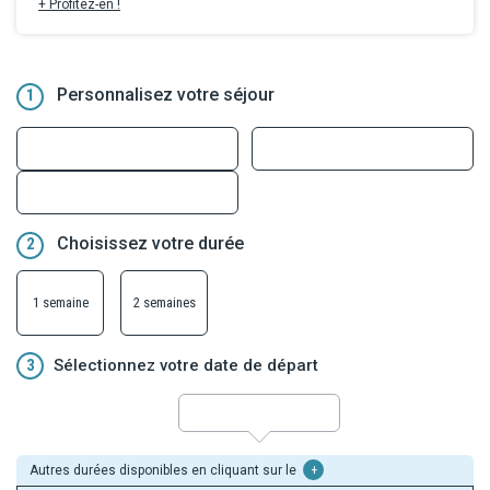
6/6/26 et le 30/6/26.
+ Profitez-en !
Remises déjà incluses dans les tarifs en ligne, valables dans la
limite des stocks disponibles et non cumulables avec toute autre
offre ou avantages. Offres applicables sur les prestations hôtelières
uniquement.
Personnalisez votre séjour
1
Choisissez votre durée
2
1 semaine
2 semaines
3
Sélectionnez votre date de départ
Autres durées disponibles en cliquant sur le
+