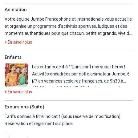
- Ping-pong.
Animation
- Terrain multisports.
Votre équipe Jumbo Francophone et internationale vous accueille
- Terrain de pétanque.
et organise un programme d'activités sportives, ludiques et des
moments authentiques pour que chacun, petits et grands, vive de
IMPORTANT :Veuillez noter que le bain à remous du rooftop est
belles vacances selon ses envies. Tournois sportifs, moments
actuellement hors de service, pour un problème technique.
+ En savoir plus
apéritif, découvertes locales, activités gymniques, soirées
En option payante
divertissantes... Des journées rythmées et des soirées variées
Enfants
- Billard.
donneront à votre séjour le petit plus que vous attendiez !
Les enfants de 4 à 12 ans sont nos super héros !
A proximité :
Activités encadrées par notre animateur Jumbo, 6
En soirée, musique live, spectacles professionnels, animation
- Golf à 5 km.
j/7 en vacances scolaires françaises, de 9h30 à
assurée par l'équipe de l'hôtel.
12h30 et de 14h30 à 17h30. On s'amuse, on rit et on
+ En savoir plus
se fait de nouveaux copains autour d'un
programme ludique et fun encadré par notre
Excursions (Suite)
animateur Jumbo francophone attentionné. Grand
Tarifs donnés à titre indicatif (sous réserve de modification).
jeu, sports, veillée 1 fois/semaine, activités
Réservation et règlement sur place.
créatives et mini-disco tous les jours… Vive les
vacances !
FRAM TOUR