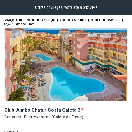
Offres privilèges,
votre été à prix VIP !
Voyage Fram
|
Hôtels clubs Espagne
|
Vacances Canaries
|
Séjours Fuerteventura
|
Séjour Caleta de Fuste
Club Jumbo Chatur Costa
Caleta
3
Canaries - Fuerteventura (Caleta de Fuste)