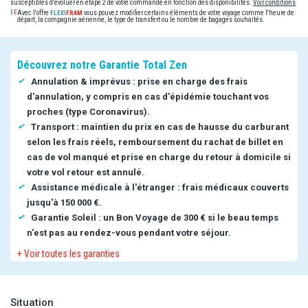
susceptibles d'évoluer en étape 2 de votre commande en fonction des disponibilités.
Voir conditions
Avec l'offre
vous pouvez modifier certains éléments de votre voyage comme l'heure de
départ, la compagnie aérienne, le type de transfert ou le nombre de bagages souhaités.
Découvrez notre Garantie Total Zen
Annulation & imprévus : prise en charge des frais
d'annulation, y compris en cas d'épidémie touchant vos
proches (type Coronavirus).
Transport : maintien du prix en cas de hausse du carburant
selon les frais réels, remboursement du rachat de billet en
cas de vol manqué et prise en charge du retour à domicile si
votre vol retour est annulé.
Assistance médicale à l'étranger : frais médicaux couverts
jusqu'à 150 000 €.
Garantie Soleil : un Bon Voyage de 300 € si le beau temps
n'est pas au rendez-vous pendant votre séjour.
+ Voir toutes les garanties
Situation