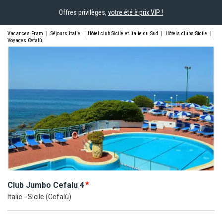
Offres privilèges,
votre été à prix VIP !
Vacances Fram
|
Séjours Italie
|
Hôtel club Sicile et Italie du Sud
|
Hôtels clubs Sicile
|
Voyages Cefalù
Club Jumbo
Cefalu
4
Italie - Sicile (Cefalù)