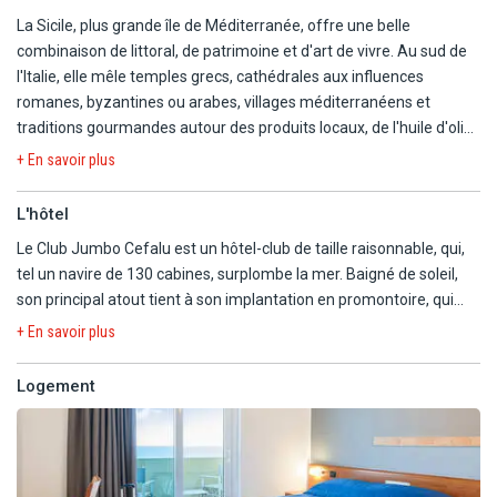
La Sicile, plus grande île de Méditerranée, offre une belle
combinaison de littoral, de patrimoine et d'art de vivre. Au sud de
l'Italie, elle mêle temples grecs, cathédrales aux influences
romanes, byzantines ou arabes, villages méditerranéens et
traditions gourmandes autour des produits locaux, de l'huile d'olive
et d'une cuisine généreuse. La province de Palerme concentre une
+ En savoir plus
partie de cette richesse, entre côtes découpées, reliefs rocheux,
végétation méditerranéenne et villes chargées d'histoire.
L'hôtel
Le Club Jumbo Cefalu est un hôtel-club de taille raisonnable, qui,
Le Club Jumbo Cefalu se situe sur la côte nord de l'île, en surplomb
tel un navire de 130 cabines, surplombe la mer. Baigné de soleil,
de la mer Tyrrhénienne, à proximité de Cefalù. Cette station
son principal atout tient à son implantation en promontoire, qui
balnéaire sicilienne, dont le centre historique se trouve à environ 7
ouvre de larges vues sur la Méditerranée.
km, permet de découvrir des ruelles de caractère, une cathédrale
+ En savoir plus
remarquable et un front de mer animé en saison. L'hôtel se trouve
Piscine d'eau de mer, restaurant avec vue, terrain de tennis, salle
à l'écart de l'animation commerciale immédiate, sans bars,
Logement
de sport et plages privatives : tous les ingrédients sont au rendez-
restaurants ou commerces autour de l'établissement : le séjour se
vous pour un séjour balnéaire animé et conviviale face à la mer. Il
vit donc principalement entre la vie du club, les plages privées, la
permet à petits et grands d'alterner plaisirs de la mer, sports
piscine et les excursions.
collectifs et farniente autour de la piscine, à moins que vous ne