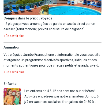
Compris dans le prix du voyage
- 2 plages privées aménagées de galets en accès direct par un
escalier (fond rocheux, prévoir chaussure de baignade).
- 1 piscine extérieure d'eau de mer avec parasols et transats
+ En savoir plus
(serviettes de plage, caution 10€ + 5€/change), dont la profondeur
varie de 50 cm à 4 m.
Animation
- Salle de sport
Votre équipe Jumbo Francophone et internationale vous accueille
- Court de tennis
et organise un programme d'activités sportives, ludiques et des
- Tennis de table
moments authentiques pour que chacun, petits et grands, vive de
-Terrain de football à 5 et terrain de basket
belles vacances selon ses envies. Tournois sportifs, moments
- Terrain de pétanque
+ En savoir plus
apéritif, découvertes locales, activités gymniques, soirées
- Beach-volley
divertissantes...
- Canoë
Enfants
Des journées rythmées et des soirées variées donneront à votre
Les enfants de 4 à 12 ans sont nos super héros !
séjour le petit plus que vous attendiez !
IMPORTANT :
La plage et toutes les installations qui vont avec
Activités encadrées par notre animateur Jumbo, 6
seront installées à partir de début mai (selon conditions
j/7 en vacances scolaires françaises, de 9h30 à
météorologiques).