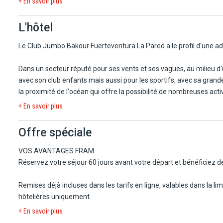
+ En savoir plus
Le Club Jumbo Bakour Fuerteventura La Pared se situe dans ce pet
L'hôtel
de Morro Jable. Il est aussi possible de passer une journée sur l'î
Fuerteventura se trouve à 70 km.
Le Club Jumbo Bakour Fuerteventura La Pared a le profil d'une adr
Dans un secteur réputé pour ses vents et ses vagues, au milieu d'u
avec son club enfants mais aussi pour les sportifs, avec sa grande 
la proximité de l'océan qui offre la possibilité de nombreuses acti
+ En savoir plus
Offre spéciale
VOS AVANTAGES FRAM
Réservez votre séjour 60 jours avant votre départ et bénéficiez d
Remises déjà incluses dans les tarifs en ligne, valables dans la l
hôtelières uniquement.
+ En savoir plus