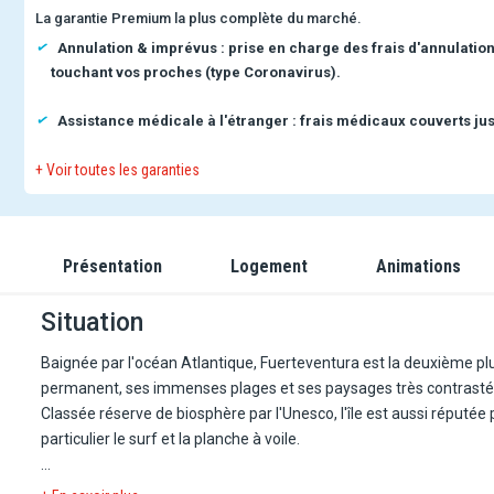
La garantie Premium la plus complète du marché.
Annulation & imprévus : prise en charge des frais d'annulatio
touchant vos proches (type Coronavirus).
Assistance médicale à l'étranger : frais médicaux couverts jus
+ Voir toutes les garanties
Présentation
Logement
Animations
Situation
Baignée par l'océan Atlantique, Fuerteventura est la deuxième plu
permanent, ses immenses plages et ses paysages très contrastés,
Classée réserve de biosphère par l'Unesco, l'île est aussi réputée
particulier le surf et la planche à voile.
Sur la côte sud-ouest de l'île, La Pared offre un visage plus brut e