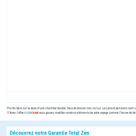
Prix ttc/pers sur la base d'une chambre double, frais de dossier non inclus. Les prix et pensions sont
Avec l'offre
vous pouvez modifier certains éléments de votre voyage comme l'heure de dép
Découvrez notre Garantie Total Zen