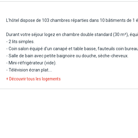
L'hôtel dispose de 103 chambres réparties dans 10 bâtiments de 1 
Durant votre séjour logez en chambre double standard (30 m²), équi
- 2 lits simples.
- Coin salon équipé d'un canapé et table basse, fauteuils coin bureau
- Salle de bain avec petite baignoire ou douche, sèche-cheveux.
- Mini-réfrigérateur (vide).
- Télévision écran plat.
- Wi-Fi.
+ Découvrir tous les logements
- Coffre-fort
- Balcon ou terrasse vue jardins.
Capacité maximum : 2 adultes + 2 enfants.
En supplément, optez pour :
- Chambre standard vue mer (30 m²) : 2 lits simples. coin salon équip
avec petite baignoire ou douche, sèche-cheveux, mini-réfrigérateur (vi