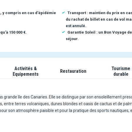
n, y compris en cas d'épidémie
Transport : maintien du prix en ca
du rachat de billet en cas de vol ma
est annulé.
qu'à 150 000 €.
Garantie Soleil : un Bon Voyage de
séjour.
Activités &
Tourisme
Restauration
Equipements
durable
s grande île des Canaries. Elle se distingue par son ensoleillement pre
 entre terres volcaniques, dunes blondes et oasis de cactus et de palm
 pour son atmosphère paisible et pour la pratique des sports nautiques, 
t plus confidentiel, loin des stations les plus développées.