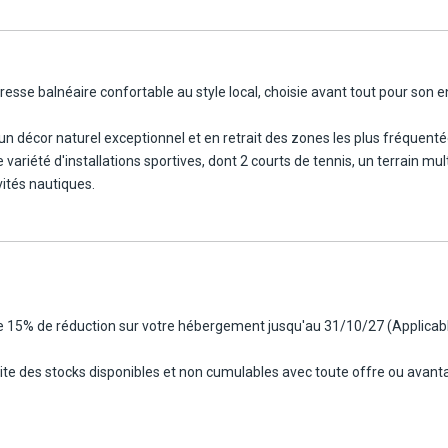
it village, à environ 600 m de la plage, à 10 km de Costa Calma et à 3
le voisine de Lanzarote (20 min de traversée bateau). L'aéroport de
esse balnéaire confortable au style local, choisie avant tout pour son e
n décor naturel exceptionnel et en retrait des zones les plus fréquentées
variété d'installations sportives, dont 2 courts de tennis, un terrain mul
vités nautiques.
e 15% de réduction sur votre hébergement jusqu'au 31/10/27 (Applicable 
imite des stocks disponibles et non cumulables avec toute offre ou avant