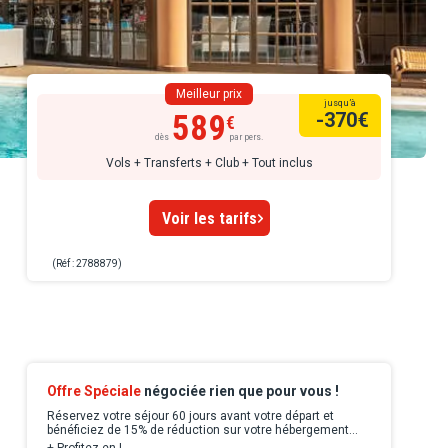
Meilleur prix
jusqu’à
589
-370
€
dès
par pers.
Vols + Transferts + Club + Tout inclus
Voir les tarifs
(Réf : 2788879)
Offre Spéciale
négociée rien que pour vous !
Réservez votre séjour 60 jours avant votre départ et
bénéficiez de 15% de réduction sur votre hébergement
jusqu'au 31/10/27 (Applicable sur les séjours de 5 nuits