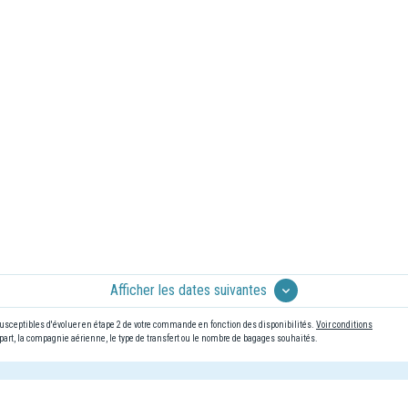
Afficher les dates suivantes
 susceptibles d'évoluer en étape 2 de votre commande en fonction des disponibilités.
Voir conditions
art, la compagnie aérienne, le type de transfert ou le nombre de bagages souhaités.