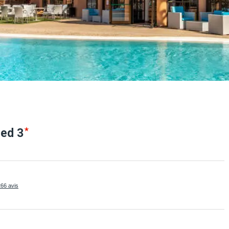
red
3
266 avis