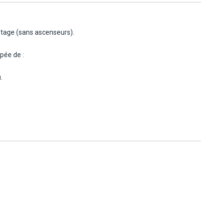
étage (sans ascenseurs).
pée de :
.
é d'un canapé et table basse, fauteuils coin bureau, salle de bain
de), télévision écran plat., Wi-fi, balcon ou terrasse vue mer.