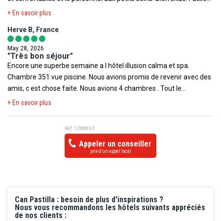
et la propreté irréprochable de l'hôtel.
d'accès. Tous commerces et services de restauration à proximité.
+ En savoir plus
Herve B, France
May 28, 2026
"Très bon séjour"
Encore une superbe semaine a l hôtel illusion calma et spa.
Chambre 351 vue piscine. Nous avions promis de revenir avec des
amis, c est chose faite. Nous avions 4 chambres . Tout le
personnel est toujours aussi formidable, les femmes de ménage,
+ En savoir plus
a l accueil, au restaurant, au bar, a l animation, tous sans exception
sont gentils serviable et tres professionnels. Nos amis ont adoré et
Réf. 1288863
souhaitent, comme nous revenir. Pour nous la qualité des repas
Appeler un conseiller
était tres bonne. Les ballades autour de l hôtel, les plages a
prix d’un appel local
proximité. Tout est formidable. Nous recommandons tres
vivement cet hôtel encore une fois. Hervé et Maryse.( nos amis
Olivier, Dominique, Nicolas et Valérie)
Can Pastilla : besoin de plus d'inspirations ?
Nous vous recommandons les hôtels suivants appréciés
de nos clients :