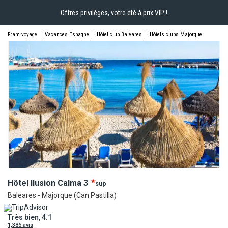
Offres privilèges,
votre été à prix VIP !
Fram voyage
|
Vacances Espagne
|
Hôtel club Baleares
|
Hôtels clubs Majorque
Hôtel Ilusion
Calma
3
sup
Baleares - Majorque (Can Pastilla)
Très bien, 4.1
1,386 avis