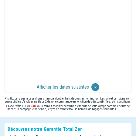
Afficher les dates suivantes
Prix ttc/pers sur la base d'une chambre double, frais de dossier non inclus. Les prix et pensions sont
susceptibles d'évoluer en étape 2 de votre commande en fonction des disponibilités.
Voir conditions
Avec l'offre
vous pouvez modifier certains éléments de votre voyage comme l'heure de
départ, la compagnie aérienne, le type de transfert ou le nombre de bagages souhaités.
Découvrez notre Garantie Total Zen