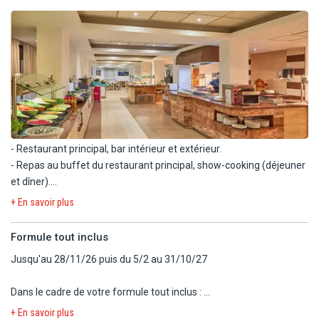
- Restaurant principal, bar intérieur et extérieur.
- Repas au buffet du restaurant principal, show-cooking (déjeuner
et dîner).
+ En savoir plus
INFO VERITE : Restaurant et buffet rénovés en 2025.
Formule tout inclus
Jusqu'au 28/11/26 puis du 5/2 au 31/10/27
Dans le cadre de votre formule tout inclus :
- Petit-déjeuner, déjeuner et dîner au buffet du restaurant, avec
+ En savoir plus