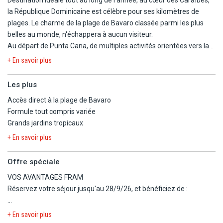
la République Dominicaine est célèbre pour ses kilomètres de
plages. Le charme de la plage de Bavaro classée parmi les plus
belles au monde, n'échappera à aucun visiteur.
Au départ de Punta Cana, de multiples activités orientées vers la
mer s'offriront à vous, comme la plongée et bien d'autres sports
+ En savoir plus
nautiques. Mais la République Dominicaine, ce n'est pas que des
plages de rêve. Explorez l'arrière-pays et ses paysages verdoyants
Les plus
et partez à la rencontre de la vie sauvage qui y règne. De
Accès direct à la plage de Bavaro
nombreuses activités vous y attendent : découverte de la faune et
Formule tout compris variée
la flore et bien d'autres.
Grands jardins tropicaux
Réservez votre séjour à l'hôtel Iberostar Waves Dominicana 5*
+ En savoir plus
(normes locales) !
Offre spéciale
Situé au cœur de la célèbre plage de Bávaro à Punta Cana,
VOS AVANTAGES FRAM
L'Iberostar Waves Dominicana est un vaste complexe 5 étoiles en
Réservez votre séjour jusqu'au 28/9/26, et bénéficiez de :
bord de mer, offrant un cadre convivial et élégant au cœur d'un
environnement tropical. Il dispose de chambres spacieuses
- 20 % de réduction sur votre hébergement du 5/8/26 au 8/8/26.
+ En savoir plus
réparties dans de charmants bâtiments colorés entourés de
- 30 % de réduction sur votre hébergement du 9/8/26 au 22/8/26.