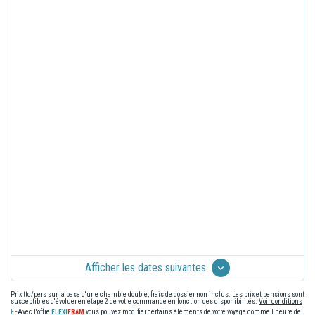
Afficher les dates suivantes
Prix ttc/pers sur la base d'une chambre double, frais de dossier non inclus. Les prix et pensions sont
susceptibles d'évoluer en étape 2 de votre commande en fonction des disponibilités.
Voir conditions
Avec l'offre
vous pouvez modifier certains éléments de votre voyage comme l'heure de