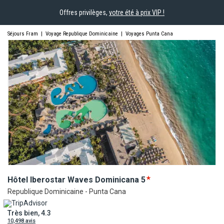
Offres privilèges,
votre été à prix VIP !
Séjours Fram
|
Voyage Republique Dominicaine
|
Voyages Punta Cana
Hôtel Iberostar Waves
Dominicana
5
Republique Dominicaine - Punta Cana
Très bien, 4.3
10,498 avis