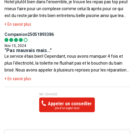
Hotel plutôt bien dans l'ensemble, je trouve les repas pas top peut
mieux faire pour un complexe comme celui là après pour ce qui
est du reste jardin très bien entretenu belle piscine ainsi que lea
plage et coup de cœur pour la salle de sport FIT and FUN coach
+ En savoir plus
vraiment top bravo.
Companion25051893386
Nov 15, 2024
"Pas mauvais mais..."
Le service étais bien! Cependant, nous avons manquer 4 fois et
plus l'électricité, la toilette ne flushait pas et le bouchon du bain
brisé. Nous avons appeler à plusieurs reprises pour les réparations,
qui on été fait quand même rapidement. J'ai beaucoup aimer
+ En savoir plus
notre emplacement de la chambre. Proche de la piscine, la mer, et
l'eau potable. Pour avoir voyager souvent, je dirai que c'est un
Réf. 3544003
endroit 4.5 étoiles. Mon conjoint dit 3 étoiles. Nous avions fait une
Appeler un conseiller
excursions en katamaran avec un agent de air transat. Ils nous a
prix d’un appel local
dit que c'était bon avec un bébé. L'excursion avais l'aire vraiment
bien pour le prix. Nous disant que nous aurions de la nourriture sur
le bateaux.. Explorer des coraux, requin et raie... Rendu à
L'excursion, nous étions presque 40 personnes, la musique bien