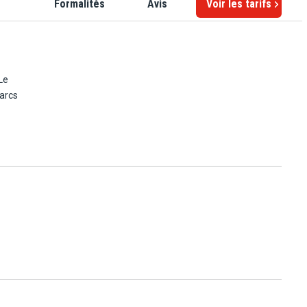
Formalités
Avis
Voir les tarifs
Le
parcs
ment