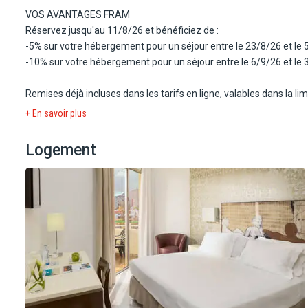
privilégié et son ambiance dynamique. Il propose des chambres lu
VOS AVANTAGES FRAM
entourées de jardins tropicaux. Son offre variée d'activités et de
Réservez jusqu'au 11/8/26 et bénéficiez de :
-5% sur votre hébergement pour un séjour entre le 23/8/26 et le 
Au cœur du centre animé de Playa de las Americas et à 700 m de 
-10% sur votre hébergement pour un séjour entre le 6/9/26 et le 
rénové avec des services de qualité dans de beaux jardins.
Remises déjà incluses dans les tarifs en ligne, valables dans la l
L'aéroport se situe à 16 km.
uniquement.
+ En savoir plus
Logement