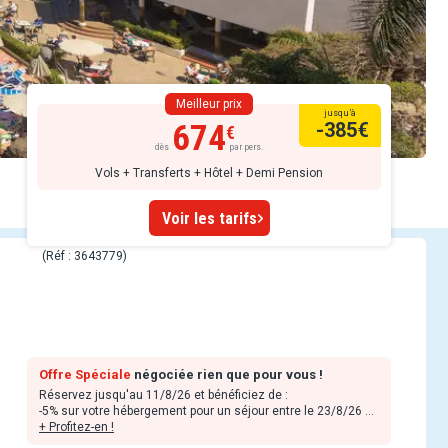
Meilleur prix
jusqu’à
674
-385
€
dès
par pers.
Vols + Transferts + Hôtel + Demi Pension
Voir les tarifs
(Réf : 3643779)
Offre Spéciale
négociée rien que pour vous !
Réservez jusqu'au 11/8/26 et bénéficiez de :
-5% sur votre hébergement pour un séjour entre le 23/8/26 et
le 5/9/26.
+ Profitez-en !
-10% sur votre hébergement pour un séjour entre le 6/9/26 et