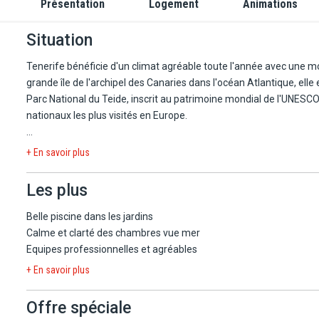
Présentation
Logement
Animations
Situation
Tenerife bénéficie d'un climat agréable toute l'année avec une mo
grande île de l'archipel des Canaries dans l'océan Atlantique, elle
Parc National du Teide, inscrit au patrimoine mondial de l'UNESCO, 
nationaux les plus visités en Europe.
Pour les amoureux de la nature, c'est aussi un lieu privilégié pour
+ En savoir plus
orques, dauphins…). Côté sport, vous pourrez améliorer votre swin
pratiquer un des nombreux sports nautiques proposés : voile, kite
Les plus
Tenerife est aussi une destination propice à la détente et aux loi
Belle piscine dans les jardins
aménagées et 3 parcs d'attractions : le Siam Park, le Loro Park et 
Calme et clarté des chambres vue mer
Equipes professionnelles et agréables
Réservez votre séjour au H10 Las Palmeras 4*!
+ En savoir plus
Situé au cœur de Playa de las Américas à Tenerife, H10 Las Palme
Offre spéciale
soleil, de confort et d'animation. Bordé par la promenade maritim