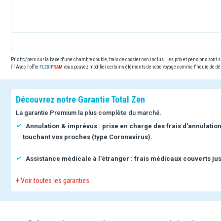
Prix ttc/pers sur la base d'une chambre double, frais de dossier non inclus. Les prix et pensions sont
Avec l'offre
vous pouvez modifier certains éléments de votre voyage comme l'heure de dép
Découvrez notre Garantie Total Zen
La garantie Premium la plus complète du marché.
Annulation & imprévus : prise en charge des frais d'annulatio
touchant vos proches (type Coronavirus).
Assistance médicale à l'étranger : frais médicaux couverts jus
+ Voir toutes les garanties