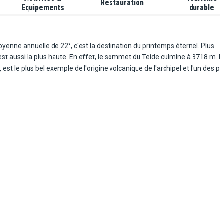
Restauration
Equipements
durable
yenne annuelle de 22°, c'est la destination du printemps éternel. Plus
 est aussi la plus haute. En effet, le sommet du Teide culmine à 3718 m. 
est le plus bel exemple de l'origine volcanique de l'archipel et l'un des 
 l'observation de la faune marine lors d'excursions en bateau (baleines,
g sur un des 8 parcours de golf dont dispose l'île. Vous pourrez égale
 surf, surf, plongée sous-marine… et bien sûr la randonnée !
sirs avec un centre de shopping à Playa de las Americas, des plages
le Jungle Park.
ras est un établissement 4 étoiles idéal pour une clientèle en quête de
e et à quelques pas de la plage, l'hôtel séduit par son emplacement