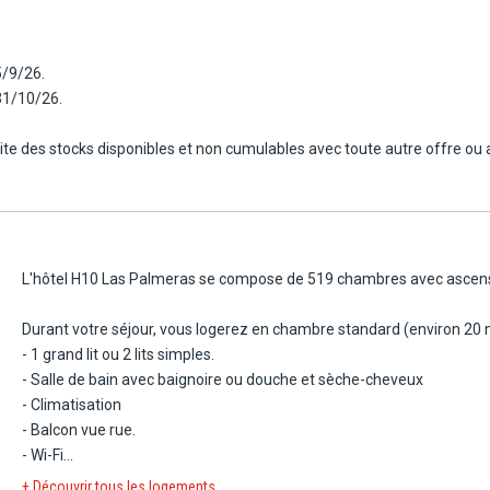
mineuses, plusieurs restaurants et bars, ainsi que de superbes piscines
 divertissements convient aussi bien aux couples qu'aux familles.
5/9/26.
la plage avec accès direct à la promenade maritime, un hôtel entièrem
31/10/26.
imite des stocks disponibles et non cumulables avec toute autre offre ou 
L'hôtel H10 Las Palmeras se compose de 519 chambres avec ascen
Durant votre séjour, vous logerez en chambre standard (environ 20 
- 1 grand lit ou 2 lits simples.
- Salle de bain avec baignoire ou douche et sèche-cheveux
- Climatisation
- Balcon vue rue.
- Wi-Fi
- Téléphone avec chaînes internationales
+ Découvrir tous les logements