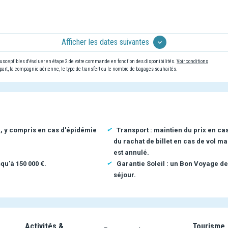
Afficher les dates suivantes
 susceptibles d'évoluer en étape 2 de votre commande en fonction des disponibilités.
Voir conditions
art, la compagnie aérienne, le type de transfert ou le nombre de bagages souhaités.
n, y compris en cas d'épidémie
Transport : maintien du prix en ca
du rachat de billet en cas de vol ma
est annulé.
qu'à 150 000 €.
Garantie Soleil : un Bon Voyage de
séjour.
Activités &
Tourisme