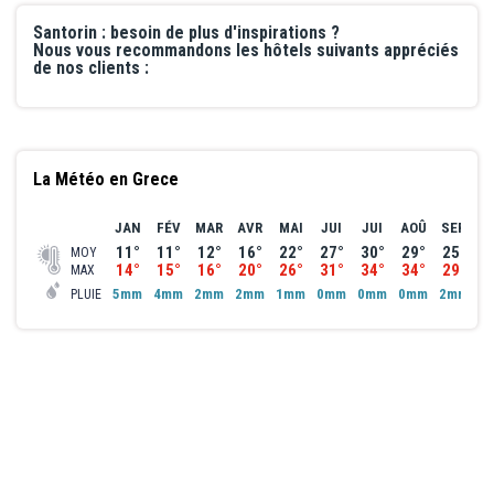
Santorin : besoin de plus d'inspirations ?
Nous vous recommandons les hôtels suivants appréciés
de nos clients :
La Météo en Grece
JAN
FÉV
MAR
AVR
MAI
JUI
JUI
AOÛ
SEP
O
11°
11°
12°
16°
22°
27°
30°
29°
25°
2
MOY
14°
15°
16°
20°
26°
31°
34°
34°
29°
2
MAX
5mm
4mm
2mm
2mm
1mm
0mm
0mm
0mm
2mm
4
PLUIE