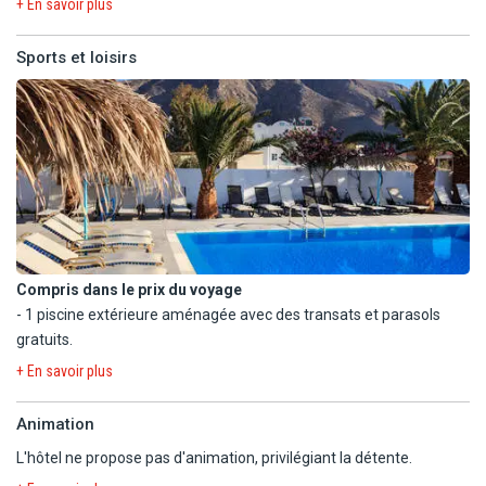
A proximité à 100 m, vous trouverez de nombreux restaurants
+ En savoir plus
- Télévision dans les espaces communs.
pour vos repas.
- Informations sur les locations de voiture à la réception.
Sports et loisirs
Avec supplément :
- Coffre-fort à la réception (1€/ jour).
- Service de blanchisserie.
Compris dans le prix du voyage
- 1 piscine extérieure aménagée avec des transats et parasols
gratuits.
+ En savoir plus
A proximité :
- Plage de Perissa (sable noir) à 200 m (transats et parasols en
Animation
supplément).
L'hôtel ne propose pas d'animation, privilégiant la détente.
En option payante