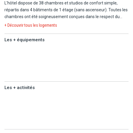
L'hôtel dispose de 38 chambres et studios de confort simple,
L'aéroport de Santorin est à 13 km.
répartis dans 4 bâtiments de 1 étage (sans ascenseur). Toutes les
chambres ont été soigneusement conçues dans le respect du
style traditionnel des Cyclades.
+ Découvrir tous les logements
Durant votre séjour, vous logerez en chambre double standard
Les + équipements
(20-30 m²) :
Les +
- 1 lit double ou 2 lits simples.
équipements
- Salle de bain avec douche et sèche-cheveux.
- TV.
- Téléphone.
- Minibar.
Les + activités
- Climatisation.
- Coffre-fort (sur demande à la réception, 1€/jour à régler sur
Les +
place).
activités
- Balcon ou terrasse.
Capacité maximale : 2 adultes.