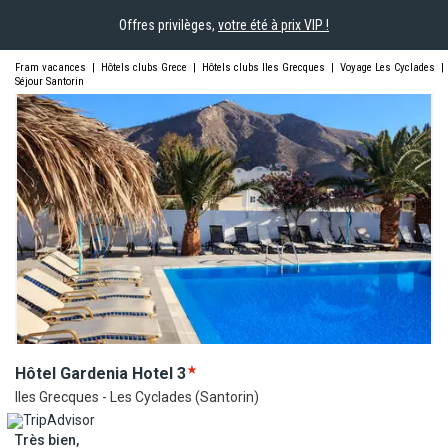
Offres privilèges,
votre été à prix VIP !
Fram vacances
|
Hôtels clubs Grece
|
Hôtels clubs Iles Grecques
|
Voyage Les Cyclades
|
Séjour Santorin
Hôtel Gardenia
Hotel
3
Iles Grecques - Les Cyclades (Santorin)
Très bien,