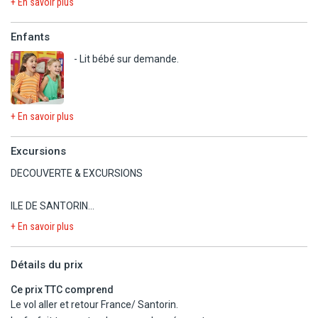
+ En savoir plus
- Massages et soins (sur réservation).
Enfants
A proximité :
- Discothèque.
- Lit bébé sur demande.
+ En savoir plus
Excursions
DECOUVERTE & EXCURSIONS
ILE DE SANTORIN
- Réservations et paiements auprès de la responsable des
+ En savoir plus
excursions, minimum 2 participants.
- Réduction enfant (4 à 10 ans) : 50%
Détails du prix
- Gratuit pour les moins de 4 ans.
- Offres valables jusqu'à octobre 2026.
Ce prix TTC comprend
Le vol aller et retour France/ Santorin.