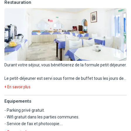
Restauration
Avec supplément, vous pouvez également loger en studio à usage
triple (25-30 m²) : 1 lit double + 1 lit simple, salle de bain avec
douche, kitchenette équipée avec 2 plaques électriques, balcon ou
terrasse. Capacité maximum : 3 adultes.
Durant votre séjour, vous bénéficierez de la formule petit déjeuner.
Le petit-déjeuner est servi sous forme de buffet tous les jours de
8h à 10h.
+ En savoir plus
L'hôtel dispose également, moyennant supplément (à régler sur
Equipements
place) :
- Parking privé gratuit.
- 1 bar salon.
- Wifi gratuit dans les parties communes.
- Snack-bar au bord de la piscine.
- Service de fax et photocopie.
- Bibliothèque.