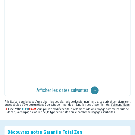
Afficher les dates suivantes
Prix ttc/pers sur la base d'une chambre double, frais de dossier non inclus. Les prix et pensions sont
susceptibles d'évoluer en étape 2 de votre commande en fonction des disponibilités.
Voir conditions
Avec l'offre
vous pouvez modifier certains éléments de votre voyage comme l'heure de
départ, la compagnie aérienne, le type de transfert ou le nombre de bagages souhaités.
Découvrez notre Garantie Total Zen