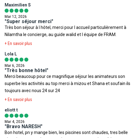
Maximilien S
disponible, c'est certainement ce que nous retiendrons en premier.
Le cadre verdoyant, la grandeur du resort ainsi que la grande plage
Mar 12, 2026
nous ont permis de mieux supporter notre attente. La nourriture
"Super séjour merci"
Très bon séjour à l hôtel, merci pour l accueil particulièrement à
est très bonne, même si horriblement chère si vous n'êtes pas en
Nilamtha le concierge, au guide walid et l équipe de FRAM.
All Inclusive. Le service de navette en buggy entre les différentes
installations du resort est top et vous permet d'aller manger dans
+ En savoir plus
différents restaurants. Compte tenu de la situation géographique
Lola L
du resort, une voiture est indispensable si vous voulez visiter
Dubai. Nous remercions l'ensemble du personnel avec une
Mar 6, 2026
"Très bonne hôtel"
dédicace toute particulière à SAGAR, NARESH et NIPUNI pour leur
Merci beaucoup pour ce magnifique séjour les animateurs son
gentillesse sans limite.
superbe les activités au top merci à mizou et Shana et soufain ils
toujours avec nous 24 sur 24
+ En savoir plus
eliott t
Mar 4, 2026
"Bravo NARESH"
Bon hotel, pn y mange bien, les piscines sont chaudes, tres belle