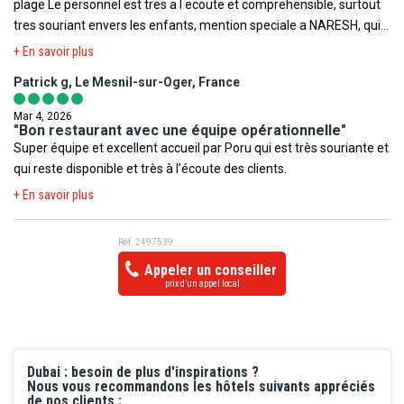
plage Le personnel est tres a l ecoute et comprehensible, surtout
tres souriant envers les enfants, mention speciale a NARESH, qui a
toujours toujours le sourire et est extremement a l ecoute. Seul
+ En savoir plus
bemol, pas d animation le soir
Patrick g, Le Mesnil-sur-Oger, France
Mar 4, 2026
"Bon restaurant avec une équipe opérationnelle"
Super équipe et excellent accueil par Poru qui est très souriante et
qui reste disponible et très à l’écoute des clients.
+ En savoir plus
Réf. 2497539
Appeler un conseiller
prix d’un appel local
Dubai : besoin de plus d'inspirations ?
Nous vous recommandons les hôtels suivants appréciés
de nos clients :