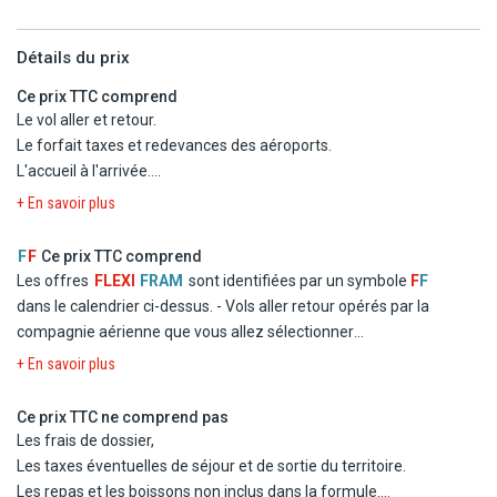
Détails du prix
Ce prix TTC comprend
Le vol aller et retour.
Le forfait taxes et redevances des aéroports.
L'accueil à l'arrivée.
Le transfert aller et retour de l'aéroport à l'hôtel.
+ En savoir plus
Le cocktail de bienvenue et la réunion d'information.
Le séjour selon le type d'hébergement choisi en tout compris.
F
F
Ce prix TTC comprend
Les services, loisirs et activités mentionnés sans supplément.
Les offres
FLEXI
FRAM
sont identifiées par un symbole
F
F
La présence FRAM pendant le séjour.
dans le calendrier ci-dessus.
- Vols aller retour opérés par la
compagnie aérienne que vous allez sélectionner
- Logement à l'hôtel Framissima Premium JA Beach Hotel avec
+ En savoir plus
activités incluses en chambre double standard
- La formule Tout inclus
Ce prix TTC ne comprend pas
- Les taxes d'aéroport et de solidarité
Les frais de dossier,
- Le transfert
Les taxes éventuelles de séjour et de sortie du territoire.
Les repas et les boissons non inclus dans la formule.