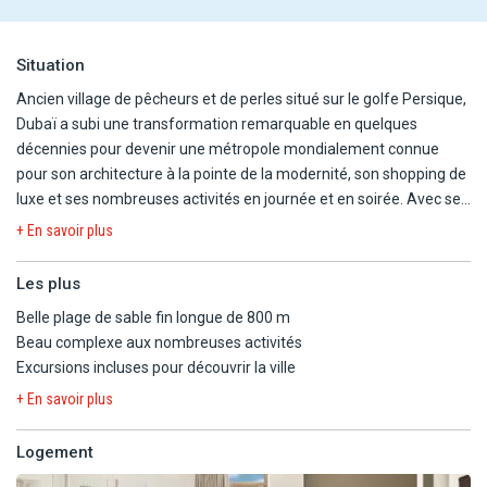
Situation
Ancien village de pêcheurs et de perles situé sur le golfe Persique,
Dubaï a subi une transformation remarquable en quelques
décennies pour devenir une métropole mondialement connue
pour son architecture à la pointe de la modernité, son shopping de
luxe et ses nombreuses activités en journée et en soirée. Avec ses
gratte-ciels en plein désert, ses chantiers pharaoniques et ses
+ En savoir plus
hôtels luxueux, cette ville de la démesure est à découvrir !
Les plus
Ensoleillée toute l'année, située entre le désert et la mer chaude
Belle plage de sable fin longue de 800 m
du golfe d'Arabie, Dubaï est aussi appréciée pour ses plages de
Beau complexe aux nombreuses activités
sable fin, son soleil hivernal et les virées en 4x4 dans les dunes de
Excursions incluses pour découvrir la ville
sable.
+ En savoir plus
Réservez votre séjour au Framissima Premium JA Beach Hotel 5*
!
Logement