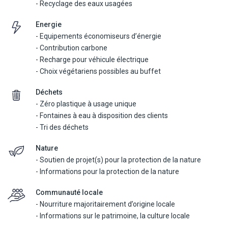
- Recyclage des eaux usagées
expérience pleine de sensations ! Direction le campement situé
dans une enclave spécialement décorée pour une ambiance
Energie
arabe authentique en traversant les hautes dunes. Détente sous
- Equipements économiseurs d’énergie
les étoiles en profitant du silence du désert et des dunes
- Contribution carbone
illuminées par le soleil couchant. Puis, dîner barbecue de style
- Recharge pour véhicule électrique
arabe, spectacle de danse du ventre et possibilité de fumer une
- Choix végétariens possibles au buffet
chicha en contemplant le ciel.
Déchets
Demi-journée - 5/6h (avec repas-buffet/grill, boissons non
- Zéro plastique à usage unique
alcoolisées incluses). Réalisable tous les jours.
- Fontaines à eau à disposition des clients
A partir de 4 ans. Déconseillé aux personnes de +65 ans et non
- Tri des déchets
réalisable pour les femmes enceintes.
Transferts inclus.
Nature
Chauffeur anglophone.
- Soutien de projet(s) pour la protection de la nature
- Informations pour la protection de la nature
Communauté locale
- Nourriture majoritairement d’origine locale
- Informations sur le patrimoine, la culture locale