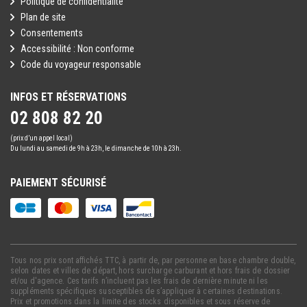
Politique de confidentialité
Plan de site
Consentements
Accessibilité : Non conforme
Code du voyageur responsable
INFOS ET RÉSERVATIONS
02 808 82 20
(prix d’un appel local)
Du lundi au samedi de 9h à 23h, le dimanche de 10h à 23h.
PAIEMENT SÉCURISÉ
Tous nos prix sont affichés TTC, à partir de, par personne en base chambre double,
selon dates et villes de départ, hors surcharge carburant et hors frais de dossier
et/ou d'agence. Ces tarifs n’incluent pas les frais de dernière minute ni les
suppléments spécifiques susceptibles de s’appliquer à certaines destinations.
Prix et promotions dans la limite des stocks disponibles et sous réserve de