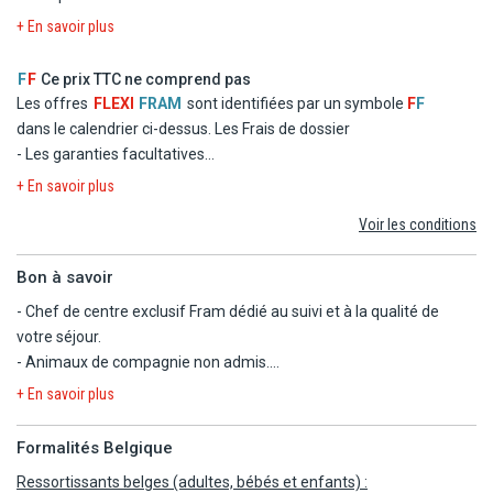
Les dépenses d'ordre personnel
+ En savoir plus
Les excursions facultatives, et les activités non mentionnées
au programme.
F
F
Ce prix TTC ne comprend pas
Les repas éventuels aux escales.
Les offres
FLEXI
FRAM
sont identifiées par un symbole
F
F
Les garanties assistance, rapatriement, frais médicaux et
dans le calendrier ci-dessus.
Les Frais de dossier
d'hospitalisation, assistance juridique et pénale.
- Les garanties facultatives
Les garanties annulation, bagages, retard aérien.
- Les autres repas et les boissons
+ En savoir plus
- Les activités et excursions payantes
Voir les conditions
- Les dépenses d'ordre personnel
Bon à savoir
- Chef de centre exclusif Fram dédié au suivi et à la qualité de
votre séjour.
- Animaux de compagnie non admis.
- Réception 24h/24.
+ En savoir plus
- Arrivée à partir de 15h, départ jusqu'a midi.
- Prêt de serviette de piscine et de plage.
Formalités Belgique
- L'hôtel n'est pas adapté aux personnes à mobilité réduite.
Ressortissants belges (adultes, bébés et enfants) :
- Possibilité de chambres communicantes (sur demande ou sous