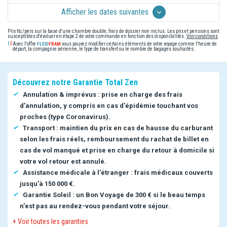
Afficher les dates suivantes
Prix ttc/pers sur la base d'une chambre double, frais de dossier non inclus. Les prix et pensions sont
susceptibles d'évoluer en étape 2 de votre commande en fonction des disponibilités.
Voir conditions
Avec l'offre
vous pouvez modifier certains éléments de votre voyage comme l'heure de
départ, la compagnie aérienne, le type de transfert ou le nombre de bagages souhaités.
Découvrez notre Garantie Total Zen
Annulation & imprévus : prise en charge des frais
d'annulation, y compris en cas d'épidémie touchant vos
proches (type Coronavirus).
Transport : maintien du prix en cas de hausse du carburant
selon les frais réels, remboursement du rachat de billet en
cas de vol manqué et prise en charge du retour à domicile si
votre vol retour est annulé.
Assistance médicale à l'étranger : frais médicaux couverts
jusqu'à 150 000 €.
Garantie Soleil : un Bon Voyage de 300 € si le beau temps
n'est pas au rendez-vous pendant votre séjour.
+ Voir toutes les garanties