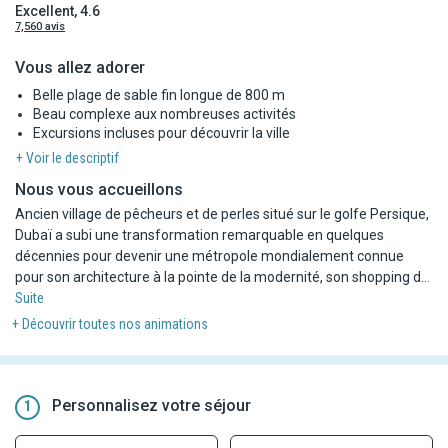
Excellent, 4.6
7,560 avis
Vous allez adorer
Belle plage de sable fin longue de 800 m
Beau complexe aux nombreuses activités
Excursions incluses pour découvrir la ville
+ Voir le descriptif
Nous vous accueillons
Ancien village de pêcheurs et de perles situé sur le golfe Persique,
Dubaï a subi une transformation remarquable en quelques
décennies pour devenir une métropole mondialement connue
pour son architecture à la pointe de la modernité, son shopping de
luxe et ses nombreuses activités en journée et en soirée. Avec ses
Suite
gratte-ciels en plein désert, ses chantiers pharaoniques et ses
+ Découvrir toutes nos animations
hôtels luxueux, cette ville de la démesure est à découvrir !
Ensoleillée toute l'année, située entre le désert et la mer chaude
du golfe d'Arabie, Dubaï est aussi appréciée pour ses plages de
Personnalisez votre séjour
1
sable fin, son soleil hivernal et les virées en 4x4 dans les dunes de
sable.