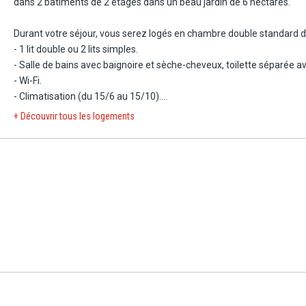
dans 2 bâtiments de 2 étages dans un beau jardin de 6 hectares.
Durant votre séjour, vous serez logés en chambre double standard d
- 1 lit double ou 2 lits simples.
- Salle de bains avec baignoire et sèche-cheveux, toilette séparée av
- Wi-Fi.
- Climatisation (du 15/6 au 15/10).
- Télévision satellite.
+ Découvrir tous les logements
- Mini réfrigérateur avec 1 bouteille d'eau tous les jours.
- Balcon ou terrasse vue jardin ou piscine, selon disponibilité.
Avec supplément :
- Coffre-fort.
Capacité maximum : 4 adultes (+ 2 lits d'appoint).
Avec supplément :
- Chambre swim-up (28 m²) : mêmes équipements, terrasse aménagé
À noter : en réservant la chambre swim-up vous bénéficiez de :