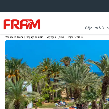
Séjours & Club
Vacances Fram
|
Voyage Tunisie
|
Voyages Djerba
|
Séjour Zarzis