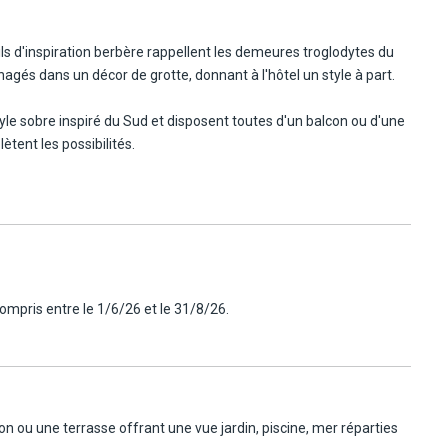
ails d'inspiration berbère rappellent les demeures troglodytes du
nagés dans un décor de grotte, donnant à l'hôtel un style à part.
le sobre inspiré du Sud et disposent toutes d'un balcon ou d'une
tent les possibilités.
rouver autour d'une partie de tennis, de pétanque ou de beach-
usieurs tables permettant de changer d'ambiance au cours du séjour.
e mer, un hammam oriental, 35 cabines de soins et une salle de
ompris entre le 1/6/26 et le 31/8/26.
n ou une terrasse offrant une vue jardin, piscine, mer réparties