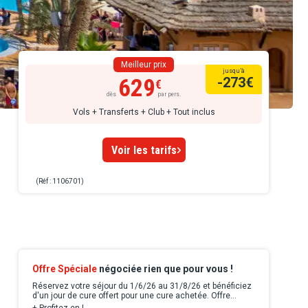
Meilleur prix
jusqu’à
629
-273
€
dès
par pers.
Vols + Transferts + Club + Tout inclus
Voir les tarifs
(Réf : 1106701)
Offre Spéciale
négociée rien que pour vous !
Réservez votre séjour du 1/6/26 au 31/8/26 et bénéficiez
d'un jour de cure offert pour une cure achetée. Offre
valable pour tout séjour compris entre le 1/6/26 et le