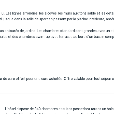
lui. Les lignes arrondies, les alcôves, les murs aux tons sable et les dét
l jusque dans la salle de sport en passant par la piscine intérieure, amé
s entourés de jardins. Les chambres standard sont grandes avec un sty
liales et des chambres swim-up avec terrasse au bord d'un bassin complè
aturellement une bonne partie des journées. Vous pouvez aussi vous ret
s. La restauration fait une vraie place aux saveurs tunisiennes, avec pl
 l'adresse. Dans une ambiance plus intime, il réunit une piscine d'eau d
en ou simplement ralentir le rythme pendant quelques heures.
r de cure offert pour une cure achetée. Offre valable pour tout séjour c
L'hôtel dispose de 340 chambres et suites possédant toutes un balco