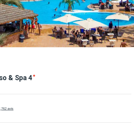
sso &
Spa
4
,762 avis