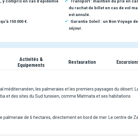
n, y compris en cas d'épidémie
Transport : maintien du prix en ca
du rachat de billet en cas de vol ma
est annulé.
qu'à 150 000 €.
Garantie Soleil : un Bon Voyage de
séjour.
Activités &
Restauration
Excursion
Equipements
oral méditerranéen, les palmeraies et les premiers paysages du désert. L
erba et des sites du Sud tunisien, comme Matmata et ses habitations
palmeraie de 6 hectares, directement en bord de mer. Le centre de Za
e de minutes. L'île de Djerba se rejoint également facilement par la v