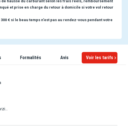
s de hausse du carburant selon les frais réels, remboursement
nqué et prise en charge du retour à domicile si votre vol retour
 300 € si le beau temps n'est pas au rendez-vous pendant votre
s
Formalités
Avis
Voir les tarifs
a
rzis,
oie