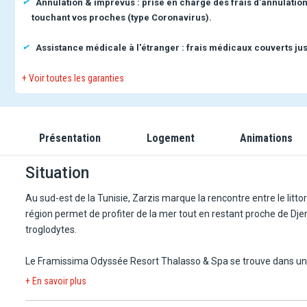
Annulation & imprévus : prise en charge des frais d'annulatio
touchant vos proches (type Coronavirus).
Assistance médicale à l'étranger : frais médicaux couverts jus
+ Voir toutes les garanties
Présentation
Logement
Animations
Situation
Au sud-est de la Tunisie, Zarzis marque la rencontre entre le litt
région permet de profiter de la mer tout en restant proche de Dj
troglodytes.
Le Framissima Odyssée Resort Thalasso & Spa se trouve dans une 
avec ses commerces et son marché, est accessible en une quinzain
+ En savoir plus
romaine.