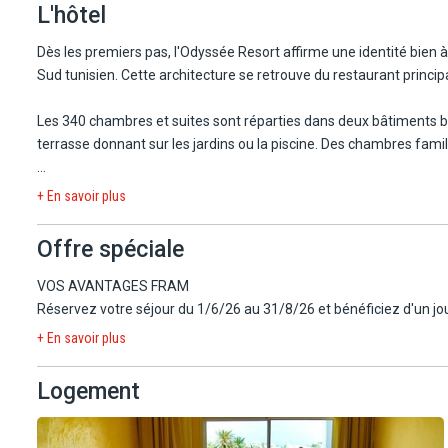
L'hôtel
L'aéroport de Djerba-Zarzis est situé à environ 55 km.
Dès les premiers pas, l'Odyssée Resort affirme une identité bien à 
Sud tunisien. Cette architecture se retrouve du restaurant principa
Les 340 chambres et suites sont réparties dans deux bâtiments ba
terrasse donnant sur les jardins ou la piscine. Des chambres fami
La grande piscine au cœur de la palmeraie et la plage occupent n
+ En savoir plus
volley, avant de rejoindre les bars, le café maure ou les terrasse
Offre spéciale
Le centre de thalassothérapie constitue l'un des grands atouts de
fitness. De quoi s'accorder un massage, découvrir un soin tunisi
VOS AVANTAGES FRAM
Réservez votre séjour du 1/6/26 au 31/8/26 et bénéficiez d'un jou
+ En savoir plus
Logement