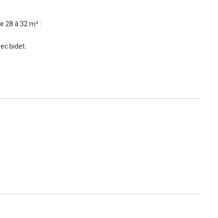
e 28 à 32 m² :
ec bidet.
e avec piscine. Capacité maximum : 2 adultes (+18 ans).