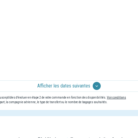
Afficher les dates suivantes
 susceptibles d'évoluer en étape 2 de votre commande en fonction des disponibilités.
Voir conditions
art, la compagnie aérienne, le type de transfert ou le nombre de bagages souhaités.