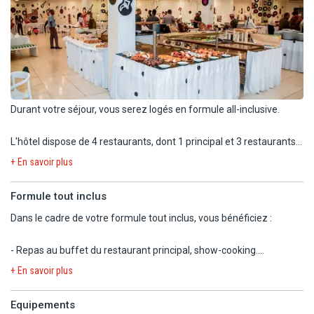
terrasse (certaines avec vue piscine). Capacité maximale : 2
adultes.
Possibilité de chambres communicantes.
Des travaux de rénovation sont actuellement en cours sur les
bungalows deluxes (durée indéterminée). Ils peuvent
Durant votre séjour, vous serez logés en formule all-inclusive.
occasionner ponctuellement des nuisances sonores et
visuelles. Des rénovations sont également prévues sur les
L'hôtel dispose de 4 restaurants, dont 1 principal et 3 restaurants à
bungalows confort, une fois les travaux des bungalows
la carte :
+ En savoir plus
supérieurs terminés.
Restaurant principal « Santa Maria » sous forme de buffets :
Formule tout inclus
- Petit déjeuner (7h-10h)
(1) Bungalows partiellement rénovés en 2026
Dans le cadre de votre formule tout inclus, vous bénéficiez :
- Déjeuner (12h30-14h30)
- Dîner (18h30-21h30)
- Repas au buffet du restaurant principal, show-cooking.
Soirée barbecue 1j/semaine.
Possibilité d'accès 1 fois/semaine aux restaurants à la carte sur
Menu capverdien 1j/semaine.
+ En savoir plus
réservation, (sous réserve de disponibilité, coupon de réservation
Soirée latine 1j/semaine.
donné à l'arrivée).
Equipements