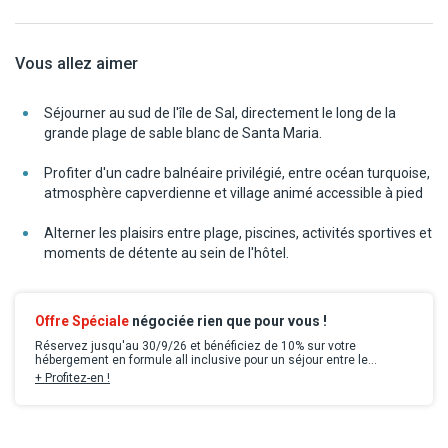
Vous allez aimer
Séjourner au sud de l'île de Sal, directement le long de la
grande plage de sable blanc de Santa Maria.
Profiter d'un cadre balnéaire privilégié, entre océan turquoise,
atmosphère capverdienne et village animé accessible à pied
Alterner les plaisirs entre plage, piscines, activités sportives et
moments de détente au sein de l'hôtel.
Offre Spéciale
négociée rien que pour vous !
Réservez jusqu'au 30/9/26 et bénéficiez de 10% sur votre
hébergement en formule all inclusive pour un séjour entre le
1/11/2026 et le 30/4/2027.
+ Profitez-en !
Remise déjà incluse dans les tarifs en ligne, valable dans la limite
des stocks disponibles et non cumulable avec toute autre offre ou
avantage sauf mention contraire. Offre applicable sur les
prestations hôtelières uniquement.