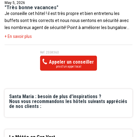
May 5, 2026
"Très bonne vacances"
Je conseille cet hôtel ! il est très propre et bien entretenu les
buffets sont très corrects et nous nous sentons en sécurité avec
les nombreux agent de sécurité! Point à améliorer les bungalow
confort qui reste correct dans l’ensemble
+ En savoir plus
Réf. 2558360
Appeler un conseiller
prix d’un appel local
Santa Maria : besoin de plus d'inspirations ?
Nous vous recommandons les hôtels suivants appréciés
de nos clients :