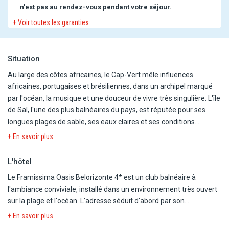
n'est pas au rendez-vous pendant votre séjour.
+ Voir toutes les garanties
Situation
Au large des côtes africaines, le Cap-Vert mêle influences
africaines, portugaises et brésiliennes, dans un archipel marqué
par l'océan, la musique et une douceur de vivre très singulière. L'île
de Sal, l'une des plus balnéaires du pays, est réputée pour ses
longues plages de sable, ses eaux claires et ses conditions
favorables aux sports nautiques.
+ En savoir plus
Le Framissima Oasis Belorizonte 4* se situe au sud de l'île,
L'hôtel
directement le long de la plage de Santa Maria, l'une des plus
Le Framissima Oasis Belorizonte 4* est un club balnéaire à
connues du Cap-Vert. Le cadre est résolument tourné vers la mer,
l'ambiance conviviale, installé dans un environnement très ouvert
avec la plage en accès direct et le village de Santa Maria à
sur la plage et l'océan. L'adresse séduit d'abord par son
seulement 300 m, pratique pour rejoindre à pied commerces, bars
emplacement : ici, la vie du séjour s'organise naturellement entre
et restaurants.
+ En savoir plus
le sable blanc de Santa Maria, les piscines, les espaces extérieurs