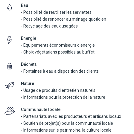
L'ambiance et l'animation locales en font une soirée mémorable,
Eau
aux saveurs et traditions de l'archipel.
- Possibilité de réutiliser les serviettes
Les boissons ne sont pas incluses, à l'exception de l'eau plate
- Possiblité de renoncer au ménage quotidien
pendant le repas et du thé ou du café. C'est bien plus qu'un dîner,
- Recyclage des eaux usagées
c'est un spectacle pour les sens.
Energie
TYROLIENNE (environ 1h)
- Equipements économiseurs d’énergie
Survolez la mer cristalinne avec la possibilité même de voir des
- Choix végétariens possibles au buffet
requins sous vos pieds. Seulement 3 tyroliennes au monde
traversent l'océan ! Vous serez pris en charge par la montagne
Déchets
Serra Negra et vous marcherez environ 10-15 minutes pour
- Fontaines à eau à disposition des clients
atteindre le sommet. Pendant la promenade, vous pourrez
profiter de la vue incroyable sur l'île.
Nature
- Usage de produits d'entretien naturels
- Informations pour la protection de la nature
Communauté locale
- Partenariats avec les producteurs et artisans locaux
- Soutien de projet(s) pour la communauté locale
- Informations sur le patrimoine, la culture locale