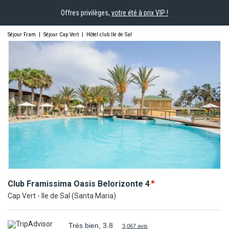
Offres privilèges,
votre été à prix VIP !
Séjour Fram
|
Séjour Cap Vert
|
Hôtel club Ile de Sal
Club Framissima Oasis
Belorizonte
4
Cap Vert - Ile de Sal (Santa Maria)
Très bien, 3.8
3,067 avis