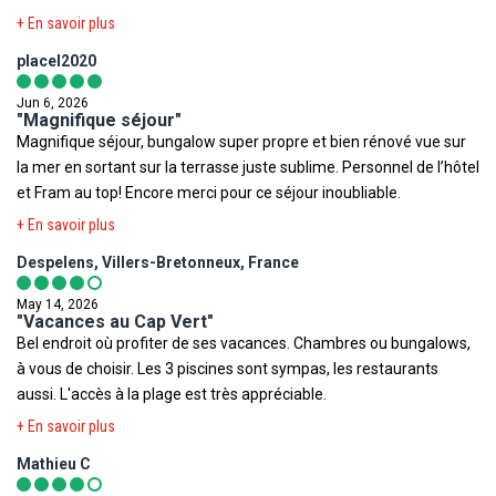
Ministère de la Santé
,
Institut de veille sanitaire
,
Méteo France
Votre séjour est assuré par le tour opérateur suivant :
pétillantes, souriantes et disponibles.
+ En savoir plus
Voyage
,
Ministère des Affaires Etrangères
,
Documents légaux
FRAM
pour la sortie du territoire
.
placel2020
Toutefois il est rappelé qu'aucune région du monde ni aucun pays
Jun 6, 2026
"Magnifique séjour"
ne peuvent être considérés comme étant à l'abri du risque
Magnifique séjour, bungalow super propre et bien rénové vue sur
terroriste.
la mer en sortant sur la terrasse juste sublime. Personnel de l’hôtel
et Fram au top! Encore merci pour ce séjour inoubliable.
+ En savoir plus
Despelens, Villers-Bretonneux, France
May 14, 2026
"Vacances au Cap Vert"
Bel endroit où profiter de ses vacances. Chambres ou bungalows,
à vous de choisir. Les 3 piscines sont sympas, les restaurants
aussi. L'accès à la plage est très appréciable.
+ En savoir plus
Mathieu C