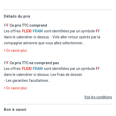
Détails du prix
F
F
Ce prix TTC comprend
Les offres
FLEXI
FRAM
sont identifiées par un symbole
F
F
dans le calendrier ci-dessus.
- Vols aller retour opérés par la
compagnie aérienne que vous allez sélectionner
- Logement à l'hôtel Framissima Oasis Belorizonte en chambre
+ En savoir plus
double standard
- La formule Tout inclus
F
F
Ce prix TTC ne comprend pas
- Les taxes d'aéroport et de solidarité
Les offres
FLEXI
FRAM
sont identifiées par un symbole
F
F
- Le transfert
dans le calendrier ci-dessus.
Les Frais de dossier
- Les garanties facultatives
- Les autres repas et les boissons
+ En savoir plus
- Les activités et excursions payantes
Voir les conditions
- Les dépenses d'ordre personnel
Bon à savoir