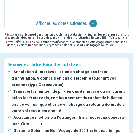
Afficher les dates suivantes
Prix ttc/pers sur la base d'une chambre double, frais de dossier non inclus. Les prix et pensions sont
susceptibles d'évoluer en étape 2 de votre commande en fonction des disponibilités.
Voir conditions
Avec l'offre
vous pouvez modifier certains éléments de votre voyage comme l'heure de
départ, la compagnie aérienne, le type de transfert ou le nombre de bagages souhaités.
Découvrez notre Garantie Total Zen
Annulation & imprévus : prise en charge des frais
d'annulation, y compris en cas d'épidémie touchant vos
proches (type Coronavirus).
Transport : maintien du prix en cas de hausse du carburant
selon les frais réels, remboursement du rachat de billet en
cas de vol manqué et prise en charge du retour à domicile si
votre vol retour est annulé.
Assistance médicale à l'étranger : frais médicaux couverts
jusqu'à 150 000 €.
Garantie Soleil : un Bon Voyage de 300 € si le beau temps