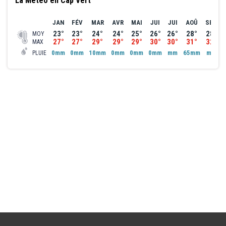
La Météo en Cap Vert
JAN
FÉV
MAR
AVR
MAI
JUI
JUI
AOÛ
SEP
23°
23°
24°
24°
25°
26°
26°
28°
28°
MOY
27°
27°
29°
29°
29°
30°
30°
31°
32°
MAX
0mm
0mm
10mm
0mm
0mm
0mm
mm
65mm
mm
PLUIE